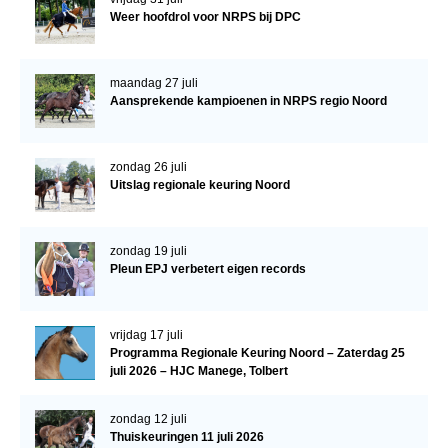
Weer hoofdrol voor NRPS bij DPC
NRPS Keuringen
Hengstenkeuring
maandag 27 juli
Regionale Keuringen
Aansprekende kampioenen in NRPS regio Noord
Nationale Keuring
Late Veulenkeuring
zondag 26 juli
Uitslag regionale keuring Noord
ABOP
Sport
zondag 19 juli
Wereldkampioenschap Jonge Paarden
Pleun EPJ verbetert eigen records
Dutch Pony Championship
Evenementen
vrijdag 17 juli
Programma Regionale Keuring Noord – Zaterdag 25
Arabian Horse Events
juli 2026 – HJC Manege, Tolbert
Arabissimo
zondag 12 juli
Veulenregistratie
Thuiskeuringen 11 juli 2026