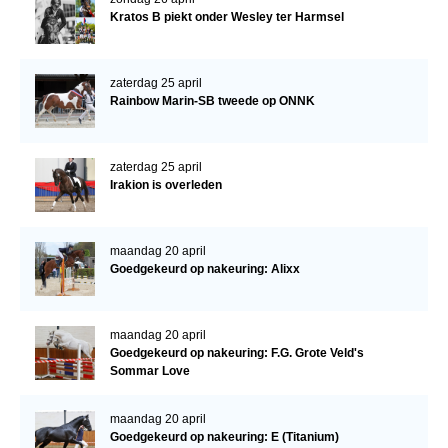
Kratos B piekt onder Wesley ter Harmsel
Verrichtingsonderzoek 2020-2021
Verrichtingsonderzoek 2019-2020
zaterdag 25 april
Rainbow Marin-SB tweede op ONNK
Sport
Paard te koop
zaterdag 25 april
Inloggen
Irakion is overleden
CONTACT
REGIO'S
maandag 20 april
Goedgekeurd op nakeuring: Alixx
Regio Noord
Bestuur Regio Noord
maandag 20 april
Regio Midden
Goedgekeurd op nakeuring: F.G. Grote Veld's
Sommar Love
Bestuur Regio Midden
maandag 20 april
Regio West
Goedgekeurd op nakeuring: E (Titanium)