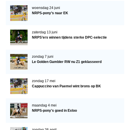
WBSFH
woensdag 24 juni
NRPS-pony’s naar EK
Dekhengsten
Zoek een hengst
zaterdag 13 juni
HENGSTEN ONLINE
NRPS’ers winnen tijdens sterke DPC-selectie
Hengstenselectie
Informatie Hengstenkeuring
zondag 7 juni
Le Golden Gambler RW nu Z1 geklasseerd
AANMELDEN HENGSTENKEURING ONDER HET
ZADEL 2026
Verrichtingsonderzoek NRPS
zondag 17 mei
Cappuccino van Paemel wint brons op BK
Verrichtingsonderzoek 2025-2026
Verrichtingsonderzoek 2024-2025
maandag 4 mei
Verrichtingsonderzoek 2023-2024
NRPS-pony's goed in Exloo
Verrichtingsonderzoek 2022-2023
zondag 26 april
Verrichtingsonderzoek 2021-2022