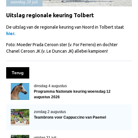
zaterdag 20 juli
Import registratie
Veulenregistratie
Uitslag regionale keuring Tolbert
I&R Registratie
De uitslag van de regionale keuring van Noord in Tolbert staat
hier.
Informatie overschrijven paspoort
Foto: Moeder Prada Ceroon ster (v. For Ferrero) en dochter
Formulier overschrijven op naam
Chanel Ceroon JK (v. Le Duncan JK) allebei kampioen!
Animal Health Regulation
Gids voor Goede Praktijken
Terug
Marktplaats
dinsdag 4 augustus
Tarievenlijst
Programma Nationale keuring woensdag 12
augustus 2026
Veel gestelde vragen
Webshop
zondag 2 augustus
Teambrons voor Cappuccino van Paemel
Evenementen
NRPS Select Sale
vrijdag 31 juli