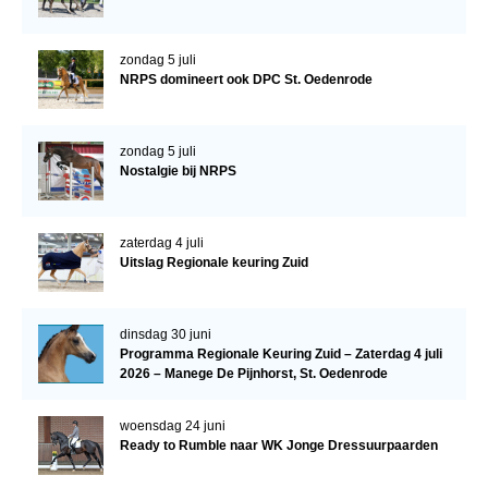
Veulens en merries
Zoek een NRPS paard
zondag 5 juli
NRPS domineert ook DPC St. Oedenrode
PEDIGREE ONLINE
Informatie aan je paard of pony toevoegen
zondag 5 juli
Nostalgie bij NRPS
Onze fokkerij
Fokkerij informatie
zaterdag 4 juli
Fokprogramma's en registratie
Uitslag Regionale keuring Zuid
Informatie veulen registratie
Veulen registratie
dinsdag 30 juni
Programma Regionale Keuring Zuid – Zaterdag 4 juli
NRPS-Boegbeeld
2026 – Manege De Pijnhorst, St. Oedenrode
Predicaten
woensdag 24 juni
Cornage
Ready to Rumble naar WK Jonge Dressuurpaarden
Röntgenonderzoek