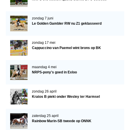
Verrichtingsonderzoek 2020-2021
zondag 7 juni
Verrichtingsonderzoek 2019-2020
Le Golden Gambler RW nu Z1 geklasseerd
Sport
Paard te koop
zondag 17 mei
Cappuccino van Paemel wint brons op BK
Inloggen
CONTACT
maandag 4 mei
REGIO'S
NRPS-pony's goed in Exloo
Regio Noord
zondag 26 april
Bestuur Regio Noord
Kratos B piekt onder Wesley ter Harmsel
Regio Midden
Bestuur Regio Midden
zaterdag 25 april
Rainbow Marin-SB tweede op ONNK
Regio West