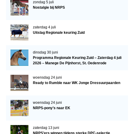
zondag 5 juli
WBSFH
Nostalgie bij NRPS
Dekhengsten
Zoek een hengst
zaterdag 4 juli
Uitslag Regionale keuring Zuid
HENGSTEN ONLINE
Hengstenselectie
dinsdag 30 juni
Informatie Hengstenkeuring
Programma Regionale Keuring Zuid – Zaterdag 4 juli
2026 – Manege De Pijnhorst, St. Oedenrode
AANMELDEN HENGSTENKEURING ONDER HET
ZADEL 2026
woensdag 24 juni
Verrichtingsonderzoek NRPS
Ready to Rumble naar WK Jonge Dressuurpaarden
Verrichtingsonderzoek 2025-2026
woensdag 24 juni
Verrichtingsonderzoek 2024-2025
NRPS-pony’s naar EK
Verrichtingsonderzoek 2023-2024
Verrichtingsonderzoek 2022-2023
zaterdag 13 juni
NRPS’ers winnen tijdens sterke DPC-selectie
Verrichtingsonderzoek 2021-2022