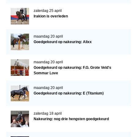
Bestuur Regio West
zaterdag 25 april
Regio Zuid
Irakion is overleden
Bestuur Regio Zuid
Word vrijiwilliger
maandag 20 april
Goedgekeurd op nakeuring: Alixx
KALENDER
Evenementen
maandag 20 april
ACCOUNT AANMAKEN
Goedgekeurd op nakeuring: F.G. Grote Veld's
Sommar Love
maandag 20 april
Goedgekeurd op nakeuring: E (Titanium)
zaterdag 18 april
Nakeuring: nog drie hengsten goedgekeurd