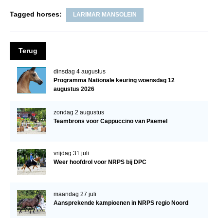
NRPS Keuringen
Tagged horses:
LARIMAR MANSOLEIN
Hengstenkeuring
Regionale Keuringen
Terug
Nationale Keuring
dinsdag 4 augustus
Late Veulenkeuring
Programma Nationale keuring woensdag 12
augustus 2026
ABOP
Sport
zondag 2 augustus
Teambrons voor Cappuccino van Paemel
Wereldkampioenschap Jonge Paarden
Dutch Pony Championship
vrijdag 31 juli
Evenementen
Weer hoofdrol voor NRPS bij DPC
Arabian Horse Events
Arabissimo
maandag 27 juli
Aansprekende kampioenen in NRPS regio Noord
Veulenregistratie