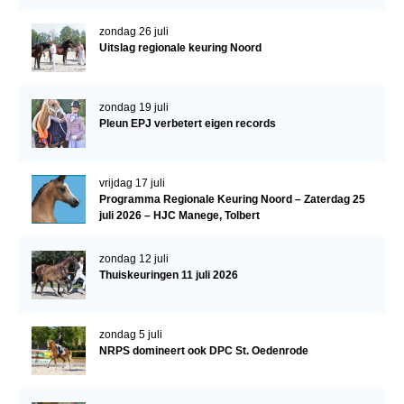
Veulens en merries
zondag 26 juli
Uitslag regionale keuring Noord
Zoek een NRPS paard
PEDIGREE ONLINE
zondag 19 juli
Informatie aan je paard of pony toevoegen
Pleun EPJ verbetert eigen records
Onze fokkerij
Fokkerij informatie
vrijdag 17 juli
Programma Regionale Keuring Noord – Zaterdag 25
Fokprogramma's en registratie
juli 2026 – HJC Manege, Tolbert
Informatie veulen registratie
zondag 12 juli
Veulen registratie
Thuiskeuringen 11 juli 2026
NRPS-Boegbeeld
Predicaten
zondag 5 juli
NRPS domineert ook DPC St. Oedenrode
Cornage
Röntgenonderzoek