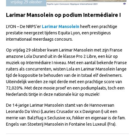
vrijdag 29 oktober
Import registratie
Veulenregistratie
Larimar Mansolein op podium Intermédiaire I
I&R Registratie
LYON – De NRPS’er
Larimar Mansolein
heeft een prachtige
prestatie neergezet tijdens Equita Lyon, een prestigieus
Informatie overschrijven paspoort
internationaal meerdaags concours.
Formulier overschrijven op naam
Op vrijdag 29 oktober kwam Larimar Mansolein met zijn Franse
Animal Health Regulation
amazone Lola Durand uit in de klasse Pro 2 Libre, een kür op
muziek op Intermédiaire I niveau. Met een aantal bekende Franse
Gids voor Goede Praktijken
ruiters als concurrenten, wisten Lola en Larimar Mansolein lange
tijd de koppositie te behouden van de in totaal elf deelnemers.
Marktplaats
Uiteindelijk werden ze nipt derde met een prachtige score van
Tarievenlijst
72,020%. Met deze mooie proef en een podiumplaats, toch een
Nederlands tintje in deze nationale kür op muziek!
Veel gestelde vragen
De 14-jarige Larimar Mansolein stamt van de Hannoveraan
Webshop
Leonardo Da Vinci (Lauries Crusador xx x Davignon I) uit een
merrie van Balzflug x Seclusive xx, fokker en eigenaar is de fam.
Evenementen
Engels van Stoeterij Mansolein in Fontaine les Luxeuil (Fra).
NRPS Select Sale