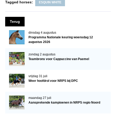
Tagged horses:
ESQUIN WHITE
Verrichtingsonderzoek 2020-2021
Verrichtingsonderzoek 2019-2020
Terug
Sport
dinsdag 4 augustus
Paard te koop
Programma Nationale keuring woensdag 12
augustus 2026
Inloggen
CONTACT
zondag 2 augustus
Teambrons voor Cappuccino van Paemel
REGIO'S
Regio Noord
vrijdag 31 juli
Weer hoofdrol voor NRPS bij DPC
Bestuur Regio Noord
Regio Midden
maandag 27 juli
Bestuur Regio Midden
Aansprekende kampioenen in NRPS regio Noord
Regio West