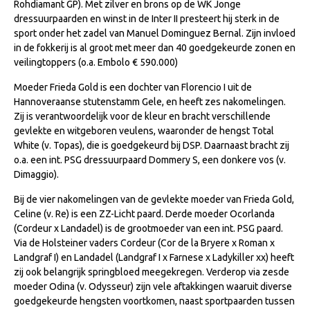
Rohdiamant GP). Met zilver en brons op de WK Jonge
NRPS Keuringen
dressuurpaarden en winst in de Inter II presteert hij sterk in de
sport onder het zadel van Manuel Dominguez Bernal. Zijn invloed
Hengstenkeuring
in de fokkerij is al groot met meer dan 40 goedgekeurde zonen en
Regionale Keuringen
veilingtoppers (o.a. Embolo € 590.000)
Nationale Keuring
Moeder Frieda Gold is een dochter van Florencio I uit de
Hannoveraanse stutenstamm Gele, en heeft zes nakomelingen.
Late Veulenkeuring
Zij is verantwoordelijk voor de kleur en bracht verschillende
gevlekte en witgeboren veulens, waaronder de hengst Total
ABOP
White (v. Topas), die is goedgekeurd bij DSP. Daarnaast bracht zij
Sport
o.a. een int. PSG dressuurpaard Dommery S, een donkere vos (v.
Dimaggio).
Wereldkampioenschap Jonge Paarden
Bij de vier nakomelingen van de gevlekte moeder van Frieda Gold,
Dutch Pony Championship
Celine (v. Re) is een ZZ-Licht paard. Derde moeder Ocorlanda
Evenementen
(Cordeur x Landadel) is de grootmoeder van een int. PSG paard.
Via de Holsteiner vaders Cordeur (Cor de la Bryere x Roman x
Arabian Horse Events
Landgraf I) en Landadel (Landgraf I x Farnese x Ladykiller xx) heeft
zij ook belangrijk springbloed meegekregen. Verderop via zesde
Arabissimo
moeder Odina (v. Odysseur) zijn vele aftakkingen waaruit diverse
Veulenregistratie
goedgekeurde hengsten voortkomen, naast sportpaarden tussen