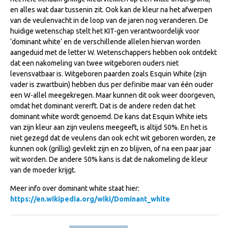
WBSFH
en alles wat daar tussenin zit. Ook kan de kleur na het afwerpen
van de veulenvacht in de loop van de jaren nog veranderen. De
Dekhengsten
huidige wetenschap stelt het KIT-gen verantwoordelijk voor
‘dominant white’ en de verschillende allelen hiervan worden
Zoek een hengst
aangeduid met de letter W. Wetenschappers hebben ook ontdekt
HENGSTEN ONLINE
dat een nakomeling van twee witgeboren ouders niet
levensvatbaar is. Witgeboren paarden zoals Esquin White (zijn
Hengstenselectie
vader is zwartbuin) hebben dus per definitie maar van één ouder
een W-allel meegekregen. Maar kunnen dit ook weer doorgeven,
Informatie Hengstenkeuring
omdat het dominant vererft. Dat is de andere reden dat het
AANMELDEN HENGSTENKEURING ONDER HET
dominant white wordt genoemd. De kans dat Esquin White iets
ZADEL 2026
van zijn kleur aan zijn veulens meegeeft, is altijd 50%. En het is
niet gezegd dat de veulens dan ook echt wit geboren worden, ze
Verrichtingsonderzoek NRPS
kunnen ook (grillig) gevlekt zijn en zo blijven, of na een paar jaar
Verrichtingsonderzoek 2025-2026
wit worden. De andere 50% kans is dat de nakomeling de kleur
van de moeder krijgt.
Verrichtingsonderzoek 2024-2025
Meer info over dominant white staat hier:
Verrichtingsonderzoek 2023-2024
https://en.wikipedia.org/wiki/Dominant_white
Verrichtingsonderzoek 2022-2023
Verrichtingsonderzoek 2021-2022