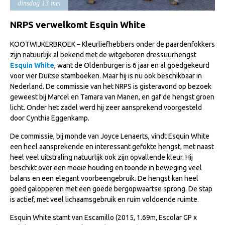
dinsdag 13 mei
Import registratie
Veulenregistratie
NRPS verwelkomt Esquin White
I&R Registratie
KOOTWIJKERBROEK – Kleurliefhebbers onder de paardenfokkers
zijn natuurlijk al bekend met de witgeboren dressuurhengst
Informatie overschrijven paspoort
Esquin White
, want de Oldenburger is 6 jaar en al goedgekeurd
voor vier Duitse stamboeken. Maar hij is nu ook beschikbaar in
Formulier overschrijven op naam
Nederland. De commissie van het NRPS is gisteravond op bezoek
Animal Health Regulation
geweest bij Marcel en Tamara van Manen, en gaf de hengst groen
licht. Onder het zadel werd hij zeer aansprekend voorgesteld
Gids voor Goede Praktijken
door Cynthia Eggenkamp.
Marktplaats
De commissie, bij monde van Joyce Lenaerts, vindt Esquin White
Tarievenlijst
een heel aansprekende en interessant gefokte hengst, met naast
heel veel uitstraling natuurlijk ook zijn opvallende kleur. Hij
Veel gestelde vragen
beschikt over een mooie houding en toonde in beweging veel
balans en een elegant voorbeengebruik. De hengst kan heel
Webshop
goed galopperen met een goede bergopwaartse sprong. De stap
Evenementen
is actief, met veel lichaamsgebruik en ruim voldoende ruimte.
NRPS Select Sale
Esquin White stamt van Escamillo (2015, 1.69m, Escolar GP x