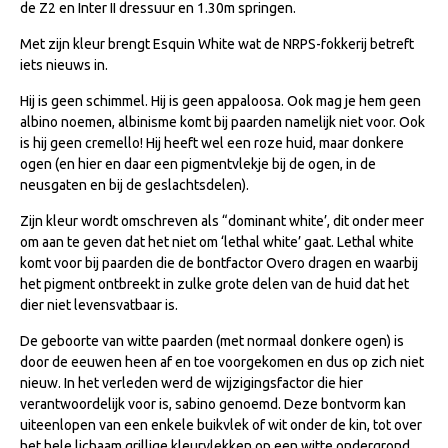
de Z2 en Inter II dressuur en 1.30m springen.
Veulens en merries
Met zijn kleur brengt Esquin White wat de NRPS-fokkerij betreft
Zoek een NRPS paard
iets nieuws in.
PEDIGREE ONLINE
Hij is geen schimmel. Hij is geen appaloosa. Ook mag je hem geen
albino noemen, albinisme komt bij paarden namelijk niet voor. Ook
Informatie aan je paard of pony toevoegen
is hij geen cremello! Hij heeft wel een roze huid, maar donkere
Onze fokkerij
ogen (en hier en daar een pigmentvlekje bij de ogen, in de
neusgaten en bij de geslachtsdelen).
Fokkerij informatie
Zijn kleur wordt omschreven als “dominant white’, dit onder meer
Fokprogramma's en registratie
om aan te geven dat het niet om ‘lethal white’ gaat. Lethal white
Informatie veulen registratie
komt voor bij paarden die de bontfactor Overo dragen en waarbij
het pigment ontbreekt in zulke grote delen van de huid dat het
Veulen registratie
dier niet levensvatbaar is.
NRPS-Boegbeeld
De geboorte van witte paarden (met normaal donkere ogen) is
door de eeuwen heen af en toe voorgekomen en dus op zich niet
Predicaten
nieuw. In het verleden werd de wijzigingsfactor die hier
Cornage
verantwoordelijk voor is, sabino genoemd. Deze bontvorm kan
uiteenlopen van een enkele buikvlek of wit onder de kin, tot over
Röntgenonderzoek
het hele lichaam grillige kleurvlekken op een witte ondergrond,