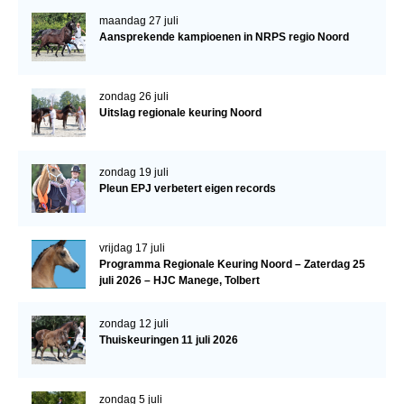
Veulens en merries
maandag 27 juli
Aansprekende kampioenen in NRPS regio Noord
Zoek een NRPS paard
PEDIGREE ONLINE
zondag 26 juli
Informatie aan je paard of pony toevoegen
Uitslag regionale keuring Noord
Onze fokkerij
zondag 19 juli
Fokkerij informatie
Pleun EPJ verbetert eigen records
Fokprogramma's en registratie
Informatie veulen registratie
vrijdag 17 juli
Programma Regionale Keuring Noord – Zaterdag 25
Veulen registratie
juli 2026 – HJC Manege, Tolbert
NRPS-Boegbeeld
zondag 12 juli
Predicaten
Thuiskeuringen 11 juli 2026
Cornage
Röntgenonderzoek
zondag 5 juli