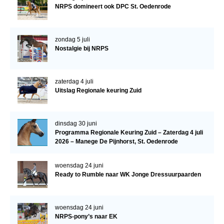
NRPS domineert ook DPC St. Oedenrode
WBSFH
Dekhengsten
zondag 5 juli
Zoek een hengst
Nostalgie bij NRPS
HENGSTEN ONLINE
Hengstenselectie
zaterdag 4 juli
Uitslag Regionale keuring Zuid
Informatie Hengstenkeuring
AANMELDEN HENGSTENKEURING ONDER HET
ZADEL 2026
dinsdag 30 juni
Programma Regionale Keuring Zuid – Zaterdag 4 juli
Verrichtingsonderzoek NRPS
2026 – Manege De Pijnhorst, St. Oedenrode
Verrichtingsonderzoek 2025-2026
woensdag 24 juni
Verrichtingsonderzoek 2024-2025
Ready to Rumble naar WK Jonge Dressuurpaarden
Verrichtingsonderzoek 2023-2024
Verrichtingsonderzoek 2022-2023
woensdag 24 juni
NRPS-pony’s naar EK
Verrichtingsonderzoek 2021-2022