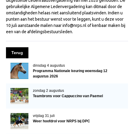
uitgestelde Ledenraadsvergadering van mei 2020 gehouden. De
NRPS Keuringen
gebruikelijke Algemene Ledenvergadering kan ditmaal door de
omstandigheden helaas niet aansluitend plaatsvinden. Indien u
Hengstenkeuring
punten aan het bestuur wenst voor te leggen, kunt u deze voor
10 juli aanstaande mailen naar info@nrps.nl of kenbaar maken bij
Regionale Keuringen
een van de afdelingsbestuursleden.
Nationale Keuring
Late Veulenkeuring
Terug
ABOP
dinsdag 4 augustus
Sport
Programma Nationale keuring woensdag 12
augustus 2026
Wereldkampioenschap Jonge Paarden
Dutch Pony Championship
zondag 2 augustus
Teambrons voor Cappuccino van Paemel
Evenementen
Arabian Horse Events
vrijdag 31 juli
Arabissimo
Weer hoofdrol voor NRPS bij DPC
Veulenregistratie