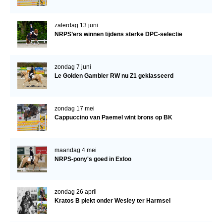
Verrichtingsonderzoek 2020-2021
zaterdag 13 juni
Verrichtingsonderzoek 2019-2020
NRPS’ers winnen tijdens sterke DPC-selectie
Sport
zondag 7 juni
Paard te koop
Le Golden Gambler RW nu Z1 geklasseerd
Inloggen
CONTACT
zondag 17 mei
Cappuccino van Paemel wint brons op BK
REGIO'S
Regio Noord
maandag 4 mei
Bestuur Regio Noord
NRPS-pony's goed in Exloo
Regio Midden
Bestuur Regio Midden
zondag 26 april
Kratos B piekt onder Wesley ter Harmsel
Regio West