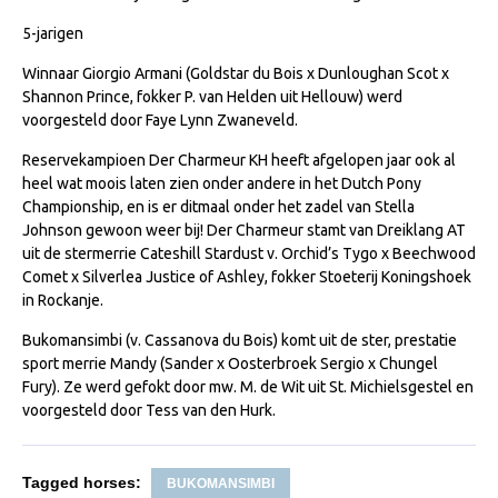
Veulens en merries
5-jarigen
Zoek een NRPS paard
Winnaar Giorgio Armani (Goldstar du Bois x Dunloughan Scot x
Shannon Prince, fokker P. van Helden uit Hellouw) werd
PEDIGREE ONLINE
voorgesteld door Faye Lynn Zwaneveld.
Informatie aan je paard of pony toevoegen
Reservekampioen Der Charmeur KH heeft afgelopen jaar ook al
Onze fokkerij
heel wat moois laten zien onder andere in het Dutch Pony
Championship, en is er ditmaal onder het zadel van Stella
Fokkerij informatie
Johnson gewoon weer bij! Der Charmeur stamt van Dreiklang AT
Fokprogramma's en registratie
uit de stermerrie Cateshill Stardust v. Orchid’s Tygo x Beechwood
Comet x Silverlea Justice of Ashley, fokker Stoeterij Koningshoek
Informatie veulen registratie
in Rockanje.
Veulen registratie
Bukomansimbi (v. Cassanova du Bois) komt uit de ster, prestatie
sport merrie Mandy (Sander x Oosterbroek Sergio x Chungel
NRPS-Boegbeeld
Fury). Ze werd gefokt door mw. M. de Wit uit St. Michielsgestel en
Predicaten
voorgesteld door Tess van den Hurk.
Cornage
Röntgenonderzoek
Tagged horses:
BUKOMANSIMBI