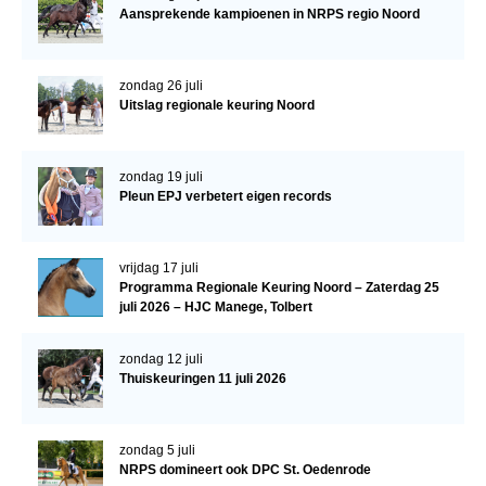
Aansprekende kampioenen in NRPS regio Noord
Verrichtingsonderzoek 2020-2021
Verrichtingsonderzoek 2019-2020
zondag 26 juli
Uitslag regionale keuring Noord
Sport
Paard te koop
zondag 19 juli
Inloggen
Pleun EPJ verbetert eigen records
CONTACT
REGIO'S
vrijdag 17 juli
Programma Regionale Keuring Noord – Zaterdag 25
Regio Noord
juli 2026 – HJC Manege, Tolbert
Bestuur Regio Noord
zondag 12 juli
Thuiskeuringen 11 juli 2026
Regio Midden
Bestuur Regio Midden
zondag 5 juli
Regio West
NRPS domineert ook DPC St. Oedenrode