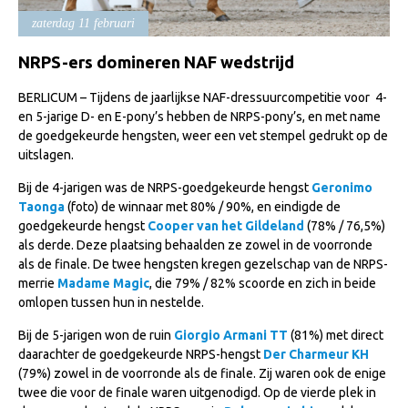
Import registratie
zaterdag 11 februari
Veulenregistratie
NRPS-ers domineren NAF wedstrijd
I&R Registratie
BERLICUM – Tijdens de jaarlijkse NAF-dressuurcompetitie voor 4-
Informatie overschrijven paspoort
en 5-jarige D- en E-pony’s hebben de NRPS-pony’s, en met name
de goedgekeurde hengsten, weer een vet stempel gedrukt op de
Formulier overschrijven op naam
uitslagen.
Animal Health Regulation
Bij de 4-jarigen was de NRPS-goedgekeurde hengst
Geronimo
Gids voor Goede Praktijken
Taonga
(foto) de winnaar met 80% / 90%, en eindigde de
goedgekeurde hengst
Cooper van het Gildeland
(78% / 76,5%)
Marktplaats
als derde. Deze plaatsing behaalden ze zowel in de voorronde
als de finale. De twee hengsten kregen gezelschap van de NRPS-
Tarievenlijst
merrie
Madame Magic
, die 79% / 82% scoorde en zich in beide
Veel gestelde vragen
omlopen tussen hun in nestelde.
Webshop
Bij de 5-jarigen won de ruin
Giorgio Armani TT
(81%) met direct
daarachter de goedgekeurde NRPS-hengst
Der Charmeur KH
Evenementen
(79%) zowel in de voorronde als de finale. Zij waren ook de enige
twee die voor de finale waren uitgenodigd. Op de vierde plek in
NRPS Select Sale