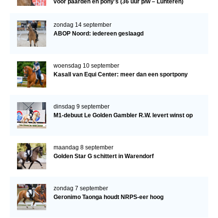
voor paarden en pony's (36 uur p/w – Lunteren)
zondag 14 september
ABOP Noord: iedereen geslaagd
woensdag 10 september
Kasall van Equi Center: meer dan een sportpony
dinsdag 9 september
M1-debuut Le Golden Gambler R.W. levert winst op
maandag 8 september
Golden Star G schittert in Warendorf
zondag 7 september
Geronimo Taonga houdt NRPS-eer hoog