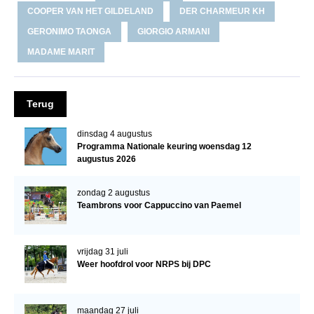
COOPER VAN HET GILDELAND
DER CHARMEUR KH
WBSFH
GERONIMO TAONGA
GIORGIO ARMANI
Dekhengsten
MADAME MARIT
Zoek een hengst
HENGSTEN ONLINE
Terug
Hengstenselectie
Informatie Hengstenkeuring
dinsdag 4 augustus
Programma Nationale keuring woensdag 12
AANMELDEN HENGSTENKEURING ONDER HET
augustus 2026
ZADEL 2026
zondag 2 augustus
Verrichtingsonderzoek NRPS
Teambrons voor Cappuccino van Paemel
Verrichtingsonderzoek 2025-2026
Verrichtingsonderzoek 2024-2025
vrijdag 31 juli
Weer hoofdrol voor NRPS bij DPC
Verrichtingsonderzoek 2023-2024
Verrichtingsonderzoek 2022-2023
maandag 27 juli
Verrichtingsonderzoek 2021-2022