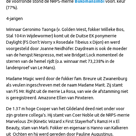
de voorronde stond de NRPS-merrie
Bukomansimbi
voorl. keur
NRPS Keuringen
(77%).
Hengstenkeuring
4-jarigen
Regionale Keuringen
Winnaar Geronimo Taonga (v. Golden West, fokker Willeke Bos,
Stal 104 in Wijdewormer) komt uit de Duitse EK ponymerrie
Nationale Keuring
Daylight (FS Don’t Worry x Rosedale Tibeius x Dijon) en werd
Late Veulenkeuring
voorgesteld door Joanne Neidhöfer. Daydream is ook de moeder
van de hengst Nespresso, met wie Bridget Lock momenteel de
ABOP
sterren van de hemel rijdt (o.a. winnaar met 73,238% in de
landenproef van Le Mans).
Sport
Madame Magic werd door de fokker fam. Breure uit Zwanenburg
Wereldkampioenschap Jonge Paarden
als veulen ingeschreven met de naam Madame Marit. Zij stamt
Dutch Pony Championship
van FS Mr. Right uit de merrie La Rosa, van wie de afstamming niet
is geregistreerd. Amazone Ellen van Pinxteren.
Evenementen
De 1.37 m hoge Cooper van het Gildeland deed niet onder voor
Arabian Horse Events
zijn grotere collega’s. Hij stamt van Coer Noble uit de NRPS-merrie
Arabissimo
Marvelous ZH (Kinetic Wizard x First Stayerhof’s Ramzi H x El
Beauty, stam van Marli. Fokker en eigenaar is Hanno van Kalkeren
Veulenregistratie
uit Ochten en hij werd gereden door Pauline Augustinus.