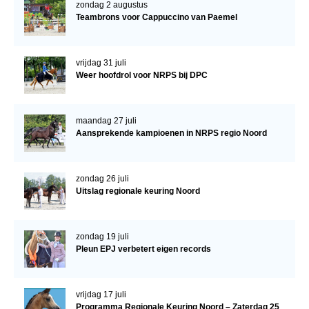
zondag 2 augustus
NRPS Keuringen
Teambrons voor Cappuccino van Paemel
Hengstenkeuring
Regionale Keuringen
vrijdag 31 juli
Weer hoofdrol voor NRPS bij DPC
Nationale Keuring
Late Veulenkeuring
maandag 27 juli
ABOP
Aansprekende kampioenen in NRPS regio Noord
Sport
Wereldkampioenschap Jonge Paarden
zondag 26 juli
Uitslag regionale keuring Noord
Dutch Pony Championship
Evenementen
zondag 19 juli
Pleun EPJ verbetert eigen records
Arabian Horse Events
Arabissimo
vrijdag 17 juli
Veulenregistratie
Programma Regionale Keuring Noord – Zaterdag 25