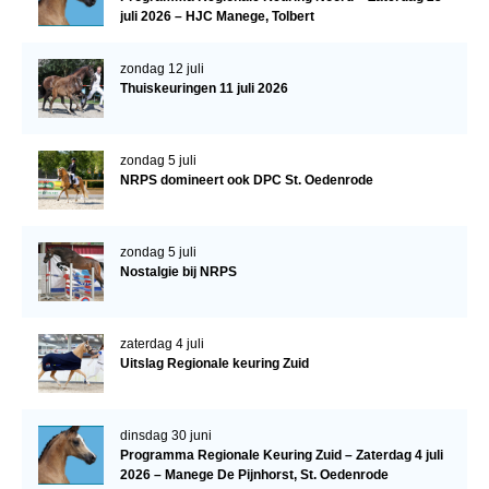
juli 2026 – HJC Manege, Tolbert
Veulens en merries
Zoek een NRPS paard
zondag 12 juli
Thuiskeuringen 11 juli 2026
PEDIGREE ONLINE
Informatie aan je paard of pony toevoegen
zondag 5 juli
Onze fokkerij
NRPS domineert ook DPC St. Oedenrode
Fokkerij informatie
Fokprogramma's en registratie
zondag 5 juli
Nostalgie bij NRPS
Informatie veulen registratie
Veulen registratie
zaterdag 4 juli
NRPS-Boegbeeld
Uitslag Regionale keuring Zuid
Predicaten
Cornage
dinsdag 30 juni
Programma Regionale Keuring Zuid – Zaterdag 4 juli
Röntgenonderzoek
2026 – Manege De Pijnhorst, St. Oedenrode