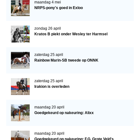
maandag 4 mei
NRPS-pony's goed in Exloo
Verrichtingsonderzoek 2020-2021
Verrichtingsonderzoek 2019-2020
zondag 26 april
Sport
Kratos B piekt onder Wesley ter Harmsel
Paard te koop
Inloggen
zaterdag 25 april
Rainbow Marin-SB tweede op ONNK
CONTACT
REGIO'S
zaterdag 25 april
Irakion is overleden
Regio Noord
Bestuur Regio Noord
maandag 20 april
Regio Midden
Goedgekeurd op nakeuring: Alixx
Bestuur Regio Midden
Regio West
maandag 20 april
Goedgekeurd op nakeuring: F.G. Grote Veld's