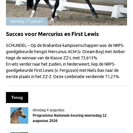
Import registratie
Veulenregistratie
zaterdag 27 januari
I&R Registratie
Succes voor Mercurius en First Lewis
Informatie overschrijven paspoort
Formulier overschrijven op naam
SCHIJNDEL – Op de Brabantse kampioenschappen was de NRPS-
goedgekeurde hengst Mercurius ACM (v. Dream Boy) met Amber
Animal Health Regulation
Hage de winnaar van de klasse ZZ-L met 73,613%.
En iets verder naar het zuiden, in Nederweert, liep de NRPS-
Gids voor Goede Praktijken
goedgekeurde First Lewis (v. Ferguson) met Niels Bax naar de
Marktplaats
eerste plaats in het ZZ-Z. Deze combinatie verdiende 71,21%.
Tarievenlijst
Veel gestelde vragen
Terug
Webshop
dinsdag 4 augustus
Programma Nationale keuring woensdag 12
Evenementen
augustus 2026
NRPS Select Sale