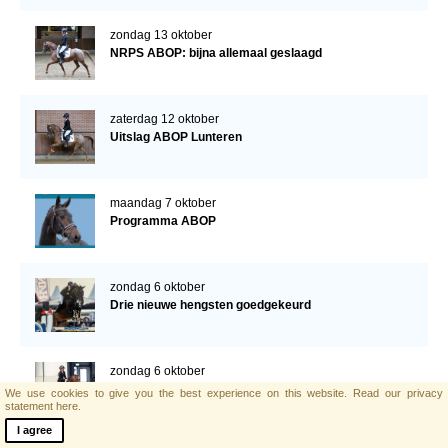
zondag 13 oktober
NRPS ABOP: bijna allemaal geslaagd
zaterdag 12 oktober
Uitslag ABOP Lunteren
maandag 7 oktober
Programma ABOP
zondag 6 oktober
Drie nieuwe hengsten goedgekeurd
zondag 6 oktober
Vierjarige NRPS’ers top bij DPC
We use cookies to give you the best experience on this website.
Read our privacy
statement here.
I agree