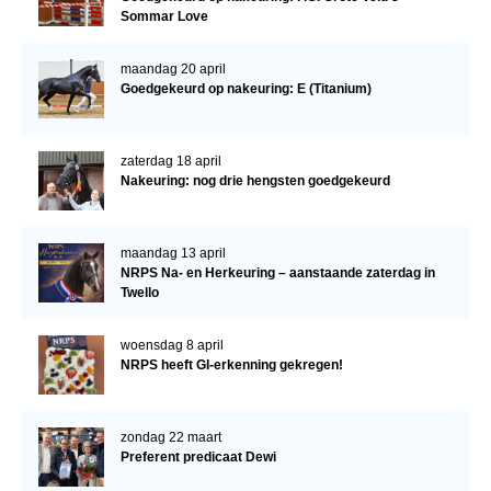
Bestuur Regio West
Sommar Love
Regio Zuid
maandag 20 april
Bestuur Regio Zuid
Goedgekeurd op nakeuring: E (Titanium)
Word vrijiwilliger
KALENDER
zaterdag 18 april
Nakeuring: nog drie hengsten goedgekeurd
Evenementen
ACCOUNT AANMAKEN
maandag 13 april
NRPS Na- en Herkeuring – aanstaande zaterdag in
Twello
woensdag 8 april
NRPS heeft GI-erkenning gekregen!
zondag 22 maart
Preferent predicaat Dewi