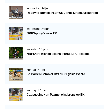
WBSFH
woensdag 24 juni
Dekhengsten
Ready to Rumble naar WK Jonge Dressuurpaarden
Zoek een hengst
woensdag 24 juni
HENGSTEN ONLINE
NRPS-pony’s naar EK
Hengstenselectie
Informatie Hengstenkeuring
zaterdag 13 juni
NRPS’ers winnen tijdens sterke DPC-selectie
AANMELDEN HENGSTENKEURING ONDER HET
ZADEL 2026
Verrichtingsonderzoek NRPS
zondag 7 juni
Le Golden Gambler RW nu Z1 geklasseerd
Verrichtingsonderzoek 2025-2026
Verrichtingsonderzoek 2024-2025
zondag 17 mei
Verrichtingsonderzoek 2023-2024
Cappuccino van Paemel wint brons op BK
Verrichtingsonderzoek 2022-2023
Verrichtingsonderzoek 2021-2022