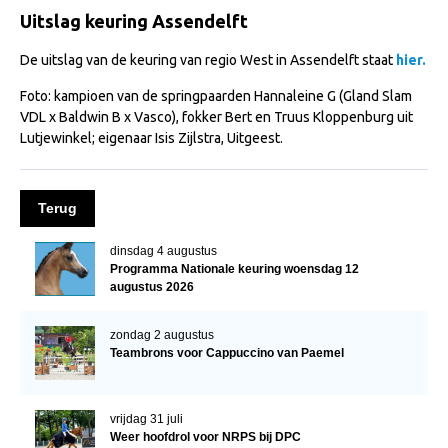
Import registratie
Uitslag keuring Assendelft
Veulenregistratie
De uitslag van de keuring van regio West in Assendelft staat
hier.
I&R Registratie
Foto: kampioen van de springpaarden Hannaleine G (Gland Slam
VDL x Baldwin B x Vasco), fokker Bert en Truus Kloppenburg uit
Informatie overschrijven paspoort
Lutjewinkel; eigenaar Isis Zijlstra, Uitgeest.
Formulier overschrijven op naam
Animal Health Regulation
Terug
Gids voor Goede Praktijken
dinsdag 4 augustus
Marktplaats
Programma Nationale keuring woensdag 12
augustus 2026
Tarievenlijst
Veel gestelde vragen
zondag 2 augustus
Teambrons voor Cappuccino van Paemel
Webshop
Evenementen
vrijdag 31 juli
NRPS Select Sale
Weer hoofdrol voor NRPS bij DPC