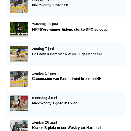
NRPS-pony’s naar EK
WBSFH
Dekhengsten
zaterdag 13 juni
Zoek een hengst
NRPS’ers winnen tijdens sterke DPC-selectie
HENGSTEN ONLINE
Hengstenselectie
zondag 7 juni
Le Golden Gambler RW nu Z1 geklasseerd
Informatie Hengstenkeuring
AANMELDEN HENGSTENKEURING ONDER HET
ZADEL 2026
zondag 17 mei
Cappuccino van Paemel wint brons op BK
Verrichtingsonderzoek NRPS
Verrichtingsonderzoek 2025-2026
maandag 4 mei
Verrichtingsonderzoek 2024-2025
NRPS-pony's goed in Exloo
Verrichtingsonderzoek 2023-2024
Verrichtingsonderzoek 2022-2023
zondag 26 april
Kratos B piekt onder Wesley ter Harmsel
Verrichtingsonderzoek 2021-2022