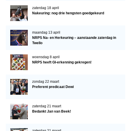
Bestuur Regio West
zaterdag 18 april
Regio Zuid
Nakeuring: nog drie hengsten goedgekeurd
Bestuur Regio Zuid
Word vrijiwilliger
maandag 13 april
NRPS Na- en Herkeuring – aanstaande zaterdag in
KALENDER
Twello
Evenementen
woensdag 8 april
NRPS heeft GI-erkenning gekregen!
ACCOUNT AANMAKEN
zondag 22 maart
Preferent predicaat Dewi
zaterdag 21 maart
Bedankt Jan van Beek!
zaterdag 21 maart