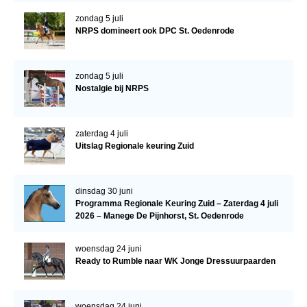
Veulens en merries
zondag 5 juli
NRPS domineert ook DPC St. Oedenrode
Zoek een NRPS paard
PEDIGREE ONLINE
zondag 5 juli
Informatie aan je paard of pony toevoegen
Nostalgie bij NRPS
Onze fokkerij
Fokkerij informatie
zaterdag 4 juli
Uitslag Regionale keuring Zuid
Fokprogramma's en registratie
Informatie veulen registratie
dinsdag 30 juni
Veulen registratie
Programma Regionale Keuring Zuid – Zaterdag 4 juli
2026 – Manege De Pijnhorst, St. Oedenrode
NRPS-Boegbeeld
woensdag 24 juni
Predicaten
Ready to Rumble naar WK Jonge Dressuurpaarden
Cornage
Röntgenonderzoek
woensdag 24 juni