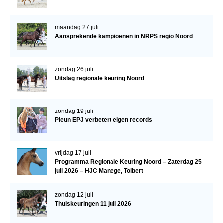
NRPS Keuringen
Hengstenkeuring
maandag 27 juli
Aansprekende kampioenen in NRPS regio Noord
Regionale Keuringen
Nationale Keuring
zondag 26 juli
Late Veulenkeuring
Uitslag regionale keuring Noord
ABOP
zondag 19 juli
Sport
Pleun EPJ verbetert eigen records
Wereldkampioenschap Jonge Paarden
Dutch Pony Championship
vrijdag 17 juli
Programma Regionale Keuring Noord – Zaterdag 25
Evenementen
juli 2026 – HJC Manege, Tolbert
Arabian Horse Events
zondag 12 juli
Arabissimo
Thuiskeuringen 11 juli 2026
Veulenregistratie