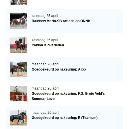
Verrichtingsonderzoek 2020-2021
zaterdag 25 april
Verrichtingsonderzoek 2019-2020
Rainbow Marin-SB tweede op ONNK
Sport
Paard te koop
zaterdag 25 april
Irakion is overleden
Inloggen
CONTACT
maandag 20 april
Goedgekeurd op nakeuring: Alixx
REGIO'S
Regio Noord
maandag 20 april
Bestuur Regio Noord
Goedgekeurd op nakeuring: F.G. Grote Veld's
Sommar Love
Regio Midden
Bestuur Regio Midden
maandag 20 april
Goedgekeurd op nakeuring: E (Titanium)
Regio West