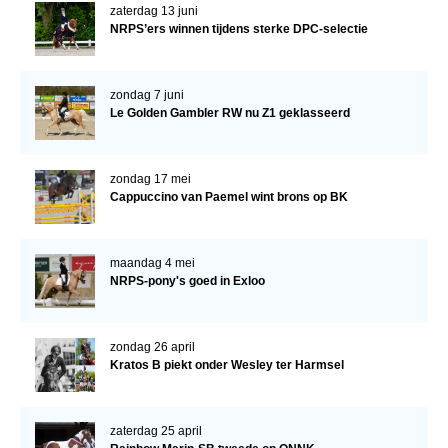
Bestuur Regio West
zaterdag 13 juni
NRPS’ers winnen tijdens sterke DPC-selectie
Regio Zuid
Bestuur Regio Zuid
zondag 7 juni
Word vrijiwilliger
Le Golden Gambler RW nu Z1 geklasseerd
KALENDER
zondag 17 mei
Evenementen
Cappuccino van Paemel wint brons op BK
ACCOUNT AANMAKEN
maandag 4 mei
NRPS-pony's goed in Exloo
zondag 26 april
Kratos B piekt onder Wesley ter Harmsel
zaterdag 25 april