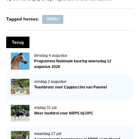
Veulens en merries
Zoek een NRPS paard
Tagged horses:
DEPAY
PEDIGREE ONLINE
Informatie aan je paard of pony toevoegen
Terug
Onze fokkerij
dinsdag 4 augustus
Fokkerij informatie
Programma Nationale keuring woensdag 12
augustus 2026
Fokprogramma's en registratie
Informatie veulen registratie
zondag 2 augustus
Teambrons voor Cappuccino van Paemel
Veulen registratie
NRPS-Boegbeeld
vrijdag 31 juli
Predicaten
Weer hoofdrol voor NRPS bij DPC
Cornage
maandag 27 juli
Röntgenonderzoek