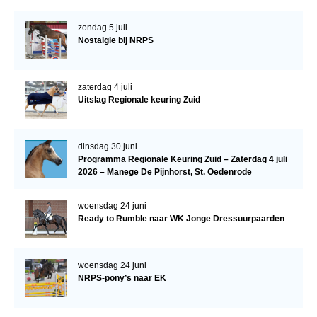
Verrichtingsonderzoek 2020-2021
zondag 5 juli
Nostalgie bij NRPS
Verrichtingsonderzoek 2019-2020
Sport
zaterdag 4 juli
Paard te koop
Uitslag Regionale keuring Zuid
Inloggen
dinsdag 30 juni
CONTACT
Programma Regionale Keuring Zuid – Zaterdag 4 juli
2026 – Manege De Pijnhorst, St. Oedenrode
REGIO'S
Regio Noord
woensdag 24 juni
Ready to Rumble naar WK Jonge Dressuurpaarden
Bestuur Regio Noord
Regio Midden
woensdag 24 juni
Bestuur Regio Midden
NRPS-pony’s naar EK
Regio West