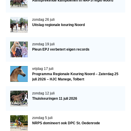
Aansprekende kampioenen in NRPS regio Noord
WBSFH
Dekhengsten
zondag 26 juli
Uitslag regionale keuring Noord
Zoek een hengst
HENGSTEN ONLINE
zondag 19 juli
Hengstenselectie
Pleun EPJ verbetert eigen records
Informatie Hengstenkeuring
AANMELDEN HENGSTENKEURING ONDER HET
vrijdag 17 juli
ZADEL 2026
Programma Regionale Keuring Noord – Zaterdag 25
juli 2026 – HJC Manege, Tolbert
Verrichtingsonderzoek NRPS
Verrichtingsonderzoek 2025-2026
zondag 12 juli
Thuiskeuringen 11 juli 2026
Verrichtingsonderzoek 2024-2025
Verrichtingsonderzoek 2023-2024
zondag 5 juli
Verrichtingsonderzoek 2022-2023
NRPS domineert ook DPC St. Oedenrode
Verrichtingsonderzoek 2021-2022