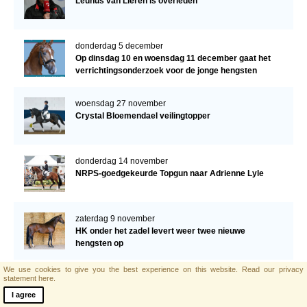
Leunus van Lieren is overleden
donderdag 5 december
Op dinsdag 10 en woensdag 11 december gaat het
verrichtingsonderzoek voor de jonge hengsten
verder!
woensdag 27 november
Crystal Bloemendael veilingtopper
donderdag 14 november
NRPS-goedgekeurde Topgun naar Adrienne Lyle
zaterdag 9 november
HK onder het zadel levert weer twee nieuwe
hengsten op
We use cookies to give you the best experience on this website.
Read our privacy
zaterdag 2 november
statement here.
Twee NRPS-hengsten bovenaan in GP
I agree