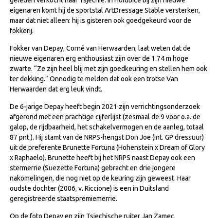
NRPS Keuringen
eigenaren komt hij de sportstal ArtDressage Stable versterken,
maar dat niet alleen: hij is gisteren ook goedgekeurd voor de
Hengstenkeuring
fokkerij.
Regionale Keuringen
Fokker van Depay, Corné van Herwaarden, laat weten dat de
nieuwe eigenaren erg enthousiast zijn over de 1.74 m hoge
Nationale Keuring
zwarte. “Ze zijn heel blij met zijn goedkeuring en stellen hem ook
Late Veulenkeuring
ter dekking.” Onnodig te melden dat ook een trotse Van
Herwaarden dat erg leuk vindt.
ABOP
De 6-jarige Depay heeft begin 2021 zijn verrichtingsonderzoek
Sport
afgerond met een prachtige cijferlijst (zesmaal de 9 voor o.a. de
Wereldkampioenschap Jonge Paarden
galop, de rijdbaarheid, het schakelvermogen en de aanleg, totaal
87 pnt.). Hij stamt van de NRPS-hengst Don Joe (int. GP dressuur)
Dutch Pony Championship
uit de preferente Brunette Fortuna (Hohenstein x Dream of Glory
x Raphaelo). Brunette heeft bij het NRPS naast Depay ook een
Evenementen
stermerrie (Suezette Fortuna) gebracht en drie jongere
Arabian Horse Events
nakomelingen, die nog niet op de keuring zijn geweest. Haar
oudste dochter (2006, v. Riccione) is een in Duitsland
Arabissimo
geregistreerde staatspremiemerrie.
Veulenregistratie
Op de foto Depay en zijn Tsjechische ruiter Jan Zamec.