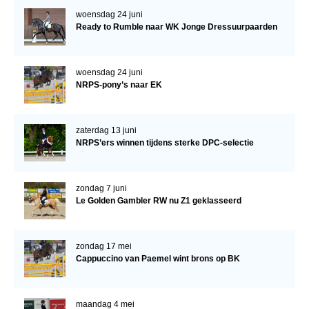
WBSFH
woensdag 24 juni
Ready to Rumble naar WK Jonge Dressuurpaarden
Dekhengsten
Zoek een hengst
woensdag 24 juni
HENGSTEN ONLINE
NRPS-pony’s naar EK
Hengstenselectie
zaterdag 13 juni
Informatie Hengstenkeuring
NRPS’ers winnen tijdens sterke DPC-selectie
AANMELDEN HENGSTENKEURING ONDER HET
ZADEL 2026
zondag 7 juni
Verrichtingsonderzoek NRPS
Le Golden Gambler RW nu Z1 geklasseerd
Verrichtingsonderzoek 2025-2026
Verrichtingsonderzoek 2024-2025
zondag 17 mei
Cappuccino van Paemel wint brons op BK
Verrichtingsonderzoek 2023-2024
Verrichtingsonderzoek 2022-2023
maandag 4 mei
Verrichtingsonderzoek 2021-2022