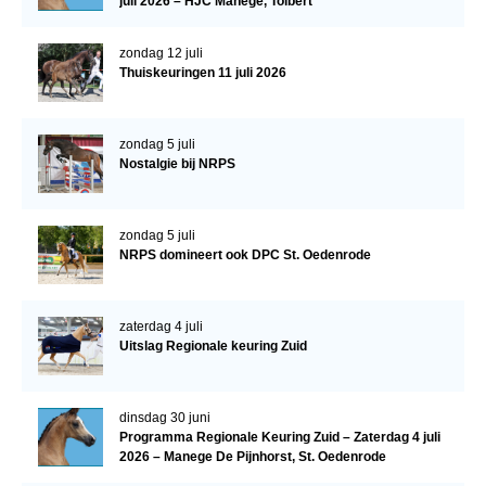
juli 2026 – HJC Manege, Tolbert
Veulens en merries
zondag 12 juli
Zoek een NRPS paard
Thuiskeuringen 11 juli 2026
PEDIGREE ONLINE
Informatie aan je paard of pony toevoegen
zondag 5 juli
Nostalgie bij NRPS
Onze fokkerij
Fokkerij informatie
zondag 5 juli
Fokprogramma's en registratie
NRPS domineert ook DPC St. Oedenrode
Informatie veulen registratie
Veulen registratie
zaterdag 4 juli
Uitslag Regionale keuring Zuid
NRPS-Boegbeeld
Predicaten
dinsdag 30 juni
Cornage
Programma Regionale Keuring Zuid – Zaterdag 4 juli
2026 – Manege De Pijnhorst, St. Oedenrode
Röntgenonderzoek