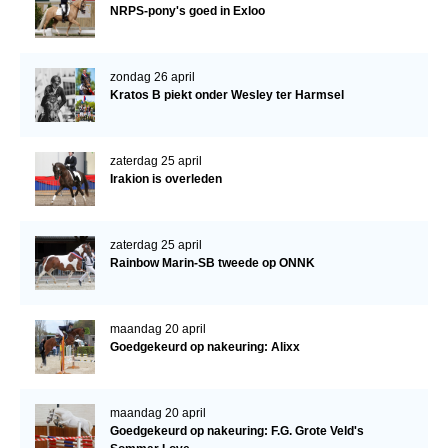
NRPS-pony's goed in Exloo
Verrichtingsonderzoek 2020-2021
Verrichtingsonderzoek 2019-2020
zondag 26 april
Kratos B piekt onder Wesley ter Harmsel
Sport
Paard te koop
zaterdag 25 april
Inloggen
Irakion is overleden
CONTACT
zaterdag 25 april
REGIO'S
Rainbow Marin-SB tweede op ONNK
Regio Noord
Bestuur Regio Noord
maandag 20 april
Goedgekeurd op nakeuring: Alixx
Regio Midden
Bestuur Regio Midden
maandag 20 april
Regio West
Goedgekeurd op nakeuring: F.G. Grote Veld's