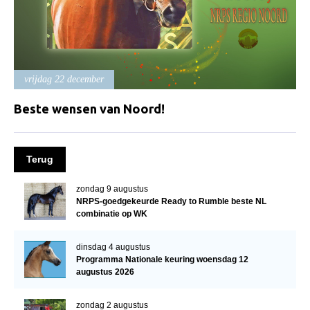
Import registratie
Veulenregistratie
I&R Registratie
vrijdag 22 december
Informatie overschrijven paspoort
Formulier overschrijven op naam
Beste wensen van Noord!
Animal Health Regulation
Gids voor Goede Praktijken
Terug
Marktplaats
zondag 9 augustus
Tarievenlijst
NRPS-goedgekeurde Ready to Rumble beste NL
combinatie op WK
Veel gestelde vragen
dinsdag 4 augustus
Webshop
Programma Nationale keuring woensdag 12
augustus 2026
Evenementen
NRPS Select Sale
zondag 2 augustus