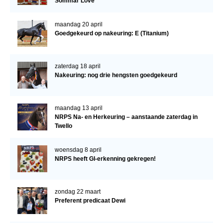
Sommar Love
Bestuur Regio West
Regio Zuid
maandag 20 april
Goedgekeurd op nakeuring: E (Titanium)
Bestuur Regio Zuid
Word vrijiwilliger
zaterdag 18 april
KALENDER
Nakeuring: nog drie hengsten goedgekeurd
Evenementen
ACCOUNT AANMAKEN
maandag 13 april
NRPS Na- en Herkeuring – aanstaande zaterdag in
Twello
woensdag 8 april
NRPS heeft GI-erkenning gekregen!
zondag 22 maart
Preferent predicaat Dewi