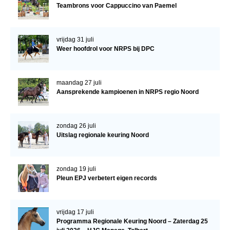
Teambrons voor Cappuccino van Paemel
NRPS Keuringen
Hengstenkeuring
vrijdag 31 juli
Regionale Keuringen
Weer hoofdrol voor NRPS bij DPC
Nationale Keuring
Late Veulenkeuring
maandag 27 juli
Aansprekende kampioenen in NRPS regio Noord
ABOP
Sport
zondag 26 juli
Wereldkampioenschap Jonge Paarden
Uitslag regionale keuring Noord
Dutch Pony Championship
Evenementen
zondag 19 juli
Pleun EPJ verbetert eigen records
Arabian Horse Events
Arabissimo
vrijdag 17 juli
Veulenregistratie
Programma Regionale Keuring Noord – Zaterdag 25