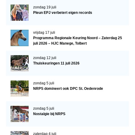
WBSFH
zondag 19 juli
Pleun EPJ verbetert eigen records
Dekhengsten
Zoek een hengst
vrijdag 17 juli
HENGSTEN ONLINE
Programma Regionale Keuring Noord – Zaterdag 25
juli 2026 – HJC Manege, Tolbert
Hengstenselectie
Informatie Hengstenkeuring
zondag 12 juli
Thuiskeuringen 11 juli 2026
AANMELDEN HENGSTENKEURING ONDER HET
ZADEL 2026
zondag 5 juli
Verrichtingsonderzoek NRPS
NRPS domineert ook DPC St. Oedenrode
Verrichtingsonderzoek 2025-2026
Verrichtingsonderzoek 2024-2025
zondag 5 juli
Nostalgie bij NRPS
Verrichtingsonderzoek 2023-2024
Verrichtingsonderzoek 2022-2023
zaterdag 4 juli
Verrichtingsonderzoek 2021-2022