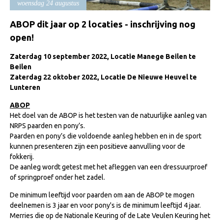
woensdag 24 augustus
Import registratie
Veulenregistratie
ABOP dit jaar op 2 locaties - inschrijving nog
open!
I&R Registratie
Zaterdag 10 september 2022, Locatie Manege Beilen te
Informatie overschrijven paspoort
Beilen
Formulier overschrijven op naam
Zaterdag 22 oktober 2022, Locatie De Nieuwe Heuvel te
Lunteren
Animal Health Regulation
ABOP
Gids voor Goede Praktijken
Het doel van de ABOP is het testen van de natuurlijke aanleg van
NRPS paarden en pony’s.
Marktplaats
Paarden en pony’s die voldoende aanleg hebben en in de sport
Tarievenlijst
kunnen presenteren zijn een positieve aanvulling voor de
fokkerij.
Veel gestelde vragen
De aanleg wordt getest met het afleggen van een dressuurproef
of springproef onder het zadel.
Webshop
Evenementen
De minimum leeftijd voor paarden om aan de ABOP te mogen
deelnemen is 3 jaar en voor pony's is de minimum leeftijd 4 jaar.
NRPS Select Sale
Merries die op de Nationale Keuring of de Late Veulen Keuring het