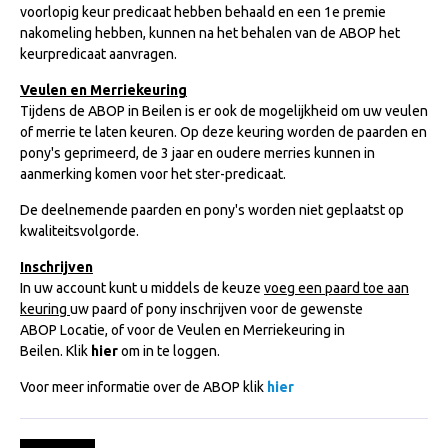
voorlopig keur predicaat hebben behaald en een 1e premie
NRPS Keuringen
nakomeling hebben, kunnen na het behalen van de ABOP het
keurpredicaat aanvragen.
Hengstenkeuring
Regionale Keuringen
Veulen en Merriekeuring
Tijdens de ABOP in Beilen is er ook de mogelijkheid om uw veulen
Nationale Keuring
of merrie te laten keuren. Op deze keuring worden de paarden en
pony's geprimeerd, de 3 jaar en oudere merries kunnen in
Late Veulenkeuring
aanmerking komen voor het ster-predicaat.
ABOP
De deelnemende paarden en pony's worden niet geplaatst op
Sport
kwaliteitsvolgorde.
Wereldkampioenschap Jonge Paarden
Inschrijven
In uw account kunt u middels de keuze
voeg een paard toe aan
Dutch Pony Championship
keuring
uw paard of pony inschrijven voor de gewenste
Evenementen
ABOP Locatie, of voor de Veulen en Merriekeuring in
Beilen. Klik
hier
om in te loggen.
Arabian Horse Events
Voor meer informatie over de ABOP klik
hier
Arabissimo
Veulenregistratie