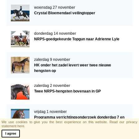
woensdag 27 november
Crystal Bloemendael veilingtopper
donderdag 14 november
NRPS-goedgekeurde Topgun naar Adrienne Lyle
zaterdag 9 november
HK onder het zadel levert weer twee nieuwe
hengsten op
zaterdag 2 november
Twee NRPS-hengsten bovenaan in GP
vrijdag 1 november
Programma verrichtingsonderzoek donderdag 7 en
We use cookies to give you the best experience on this website.
Read our privacy
vrijdag 8 november a.s.
statement here.
I agree
vrijdag 1 november