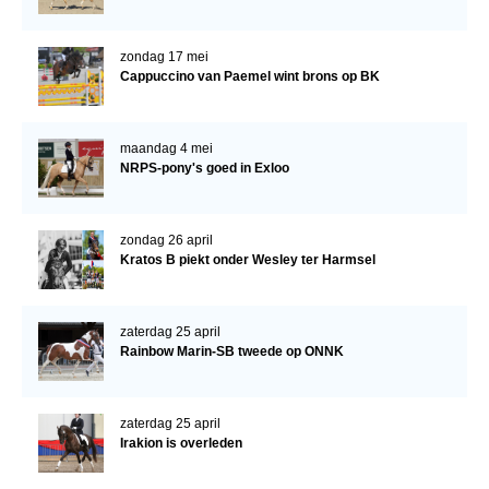
Bestuur Regio West
Regio Zuid
zondag 17 mei
Cappuccino van Paemel wint brons op BK
Bestuur Regio Zuid
Word vrijiwilliger
maandag 4 mei
KALENDER
NRPS-pony's goed in Exloo
Evenementen
ACCOUNT AANMAKEN
zondag 26 april
Kratos B piekt onder Wesley ter Harmsel
zaterdag 25 april
Rainbow Marin-SB tweede op ONNK
zaterdag 25 april
Irakion is overleden