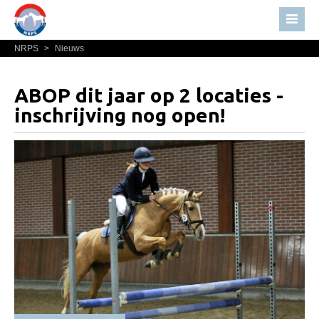
NRPS
>
Nieuws
Home
Nieuws
ABOP dit jaar op 2 locaties -
Over NRPS
inschrijving nog open!
Bestuur NRPS
Lidmaatschap NRPS
Informatie
Lid worden
Statuten en reglementen
Privacyverklaring
Algemeen
Paardenpaspoort aanvragen