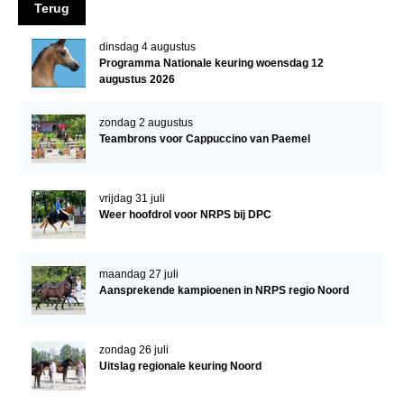
Terug
Veulens en merries
dinsdag 4 augustus
Zoek een NRPS paard
Programma Nationale keuring woensdag 12
augustus 2026
PEDIGREE ONLINE
Informatie aan je paard of pony toevoegen
zondag 2 augustus
Teambrons voor Cappuccino van Paemel
Onze fokkerij
Fokkerij informatie
vrijdag 31 juli
Fokprogramma's en registratie
Weer hoofdrol voor NRPS bij DPC
Informatie veulen registratie
Veulen registratie
maandag 27 juli
Aansprekende kampioenen in NRPS regio Noord
NRPS-Boegbeeld
Predicaten
zondag 26 juli
Cornage
Uitslag regionale keuring Noord
Röntgenonderzoek