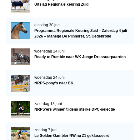
Uitslag Regionale keuring Zuid
Verrichtingsonderzoek 2020-2021
Verrichtingsonderzoek 2019-2020
dinsdag 30 juni
Programma Regionale Keuring Zuid – Zaterdag 4 juli
Sport
2026 – Manege De Pijnhorst, St. Oedenrode
Paard te koop
woensdag 24 juni
Inloggen
Ready to Rumble naar WK Jonge Dressuurpaarden
CONTACT
REGIO'S
woensdag 24 juni
NRPS-pony’s naar EK
Regio Noord
Bestuur Regio Noord
zaterdag 13 juni
NRPS’ers winnen tijdens sterke DPC-selectie
Regio Midden
Bestuur Regio Midden
zondag 7 juni
Regio West
Le Golden Gambler RW nu Z1 geklasseerd