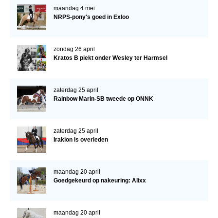
Bestuur Regio West
maandag 4 mei
NRPS-pony's goed in Exloo
Regio Zuid
Bestuur Regio Zuid
zondag 26 april
Word vrijiwilliger
Kratos B piekt onder Wesley ter Harmsel
KALENDER
Evenementen
zaterdag 25 april
Rainbow Marin-SB tweede op ONNK
ACCOUNT AANMAKEN
zaterdag 25 april
Irakion is overleden
maandag 20 april
Goedgekeurd op nakeuring: Alixx
maandag 20 april