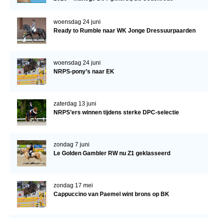
Verrichtingsonderzoek 2020-2021
woensdag 24 juni
Ready to Rumble naar WK Jonge Dressuurpaarden
Verrichtingsonderzoek 2019-2020
Sport
woensdag 24 juni
Paard te koop
NRPS-pony’s naar EK
Inloggen
CONTACT
zaterdag 13 juni
NRPS’ers winnen tijdens sterke DPC-selectie
REGIO'S
Regio Noord
zondag 7 juni
Le Golden Gambler RW nu Z1 geklasseerd
Bestuur Regio Noord
Regio Midden
zondag 17 mei
Bestuur Regio Midden
Cappuccino van Paemel wint brons op BK
Regio West