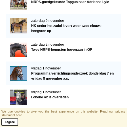
NRPS-goedgekeurde Topgun naar Adrienne Lyle
zaterdag 9 november
HK onder het zadel levert weer twee nieuwe
hengsten op
zaterdag 2 november
Twee NRPS-hengsten bovenaan in GP
vrijdag 1 november
Programma verrichtingsonderzoek donderdag 7 en
vrijdag 8 november a.s.
vrijdag 1 november
Lobeke ox is overleden
We use cookies to give you the best experience on this website.
Read our privacy
statement here.
zaterdag 19 oktober
Donatello van ’t Molenbosch wint met 199 pnt
I agree