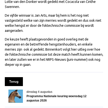
Lotte van den Donker wordt gedekt met Cocacola van Cinthe
NRPS Keuringen
Swennen.
Hengstenkeuring
De vijfde winnaar is Jan Arts, maar bij hem is het nog niet
vastgesteld welke van zijn merries wordt gedekt en dus ook niet
Regionale Keuringen
welke hengst er door de foktechnische commissie bij wordt
Nationale Keuring
aangeraden.
Late Veulenkeuring
De keuze heeft plaatsgevonden in goed overleg met de
eigenaren en de betreffende hengstenhouders, en enkele
ABOP
merries zijn ook al gedekt. Binnenkort volgt hier uitleg over hoe
Sport
de foktechnische commissie tot deze match heeft kunnen komen,
en later zullen we er in het NRPS-Nieuws (juni-nummer) ook nog
Wereldkampioenschap Jonge Paarden
dieper op in gaan.
Dutch Pony Championship
Evenementen
Terug
Arabian Horse Events
dinsdag 4 augustus
Arabissimo
Programma Nationale keuring woensdag 12
augustus 2026
Veulenregistratie