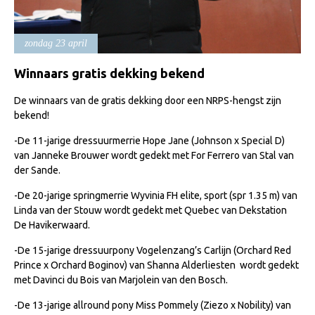
Import registratie
Veulenregistratie
zondag 23 april
I&R Registratie
Winnaars gratis dekking bekend
Informatie overschrijven paspoort
De winnaars van de gratis dekking door een NRPS-hengst zijn
Formulier overschrijven op naam
bekend!
Animal Health Regulation
-De 11-jarige dressuurmerrie Hope Jane (Johnson x Special D)
van Janneke Brouwer wordt gedekt met For Ferrero van Stal van
Gids voor Goede Praktijken
der Sande.
Marktplaats
-De 20-jarige springmerrie Wyvinia FH elite, sport (spr 1.35 m) van
Tarievenlijst
Linda van der Stouw wordt gedekt met Quebec van Dekstation
De Havikerwaard.
Veel gestelde vragen
-De 15-jarige dressuurpony Vogelenzang’s Carlijn (Orchard Red
Webshop
Prince x Orchard Boginov) van Shanna Alderliesten wordt gedekt
Evenementen
met Davinci du Bois van Marjolein van den Bosch.
NRPS Select Sale
-De 13-jarige allround pony Miss Pommely (Ziezo x Nobility) van