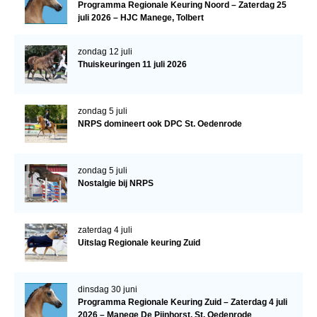
Programma Regionale Keuring Noord – Zaterdag 25
WBSFH
juli 2026 – HJC Manege, Tolbert
Dekhengsten
zondag 12 juli
Zoek een hengst
Thuiskeuringen 11 juli 2026
HENGSTEN ONLINE
Hengstenselectie
zondag 5 juli
NRPS domineert ook DPC St. Oedenrode
Informatie Hengstenkeuring
AANMELDEN HENGSTENKEURING ONDER HET
zondag 5 juli
ZADEL 2026
Nostalgie bij NRPS
Verrichtingsonderzoek NRPS
Verrichtingsonderzoek 2025-2026
zaterdag 4 juli
Uitslag Regionale keuring Zuid
Verrichtingsonderzoek 2024-2025
Verrichtingsonderzoek 2023-2024
dinsdag 30 juni
Verrichtingsonderzoek 2022-2023
Programma Regionale Keuring Zuid – Zaterdag 4 juli
2026 – Manege De Pijnhorst, St. Oedenrode
Verrichtingsonderzoek 2021-2022