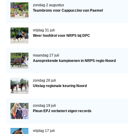
zondag 2 augustus
Veulens en merries
Teambrons voor Cappuccino van Paemel
Zoek een NRPS paard
PEDIGREE ONLINE
vrijdag 31 juli
Weer hoofdrol voor NRPS bij DPC
Informatie aan je paard of pony toevoegen
Onze fokkerij
maandag 27 juli
Fokkerij informatie
Aansprekende kampioenen in NRPS regio Noord
Fokprogramma's en registratie
Informatie veulen registratie
zondag 26 juli
Uitslag regionale keuring Noord
Veulen registratie
NRPS-Boegbeeld
zondag 19 juli
Predicaten
Pleun EPJ verbetert eigen records
Cornage
Röntgenonderzoek
vrijdag 17 juli