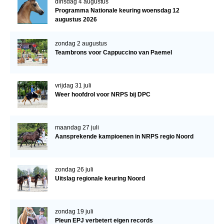
dinsdag 4 augustus
Veulens en merries
Programma Nationale keuring woensdag 12
augustus 2026
Zoek een NRPS paard
zondag 2 augustus
PEDIGREE ONLINE
Teambrons voor Cappuccino van Paemel
Informatie aan je paard of pony toevoegen
Onze fokkerij
vrijdag 31 juli
Weer hoofdrol voor NRPS bij DPC
Fokkerij informatie
Fokprogramma's en registratie
maandag 27 juli
Informatie veulen registratie
Aansprekende kampioenen in NRPS regio Noord
Veulen registratie
NRPS-Boegbeeld
zondag 26 juli
Uitslag regionale keuring Noord
Predicaten
Cornage
zondag 19 juli
Röntgenonderzoek
Pleun EPJ verbetert eigen records