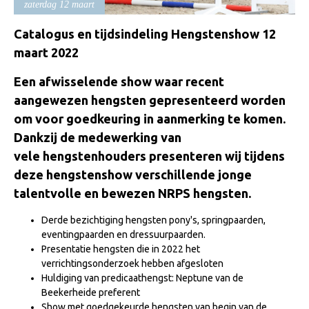
zaterdag 12 maart
Import registratie
Veulenregistratie
Catalogus en tijdsindeling Hengstenshow 12
maart 2022
I&R Registratie
Een afwisselende show waar recent
Informatie overschrijven paspoort
aangewezen hengsten gepresenteerd worden
Formulier overschrijven op naam
om voor goedkeuring in aanmerking te komen.
Animal Health Regulation
Dankzij de medewerking van
Gids voor Goede Praktijken
vele hengstenhouders presenteren wij tijdens
deze hengstenshow verschillende jonge
Marktplaats
talentvolle en bewezen NRPS hengsten.
Tarievenlijst
Derde bezichtiging hengsten pony's, springpaarden,
Veel gestelde vragen
eventingpaarden en dressuurpaarden.
Presentatie hengsten die in 2022 het
Webshop
verrichtingsonderzoek hebben afgesloten
Evenementen
Huldiging van predicaathengst: Neptune van de
Beekerheide preferent
NRPS Select Sale
Show met goedgekeurde hengsten van begin van de