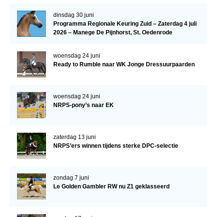
dinsdag 30 juni
Verrichtingsonderzoek 2020-2021
Programma Regionale Keuring Zuid – Zaterdag 4 juli
2026 – Manege De Pijnhorst, St. Oedenrode
Verrichtingsonderzoek 2019-2020
Sport
woensdag 24 juni
Ready to Rumble naar WK Jonge Dressuurpaarden
Paard te koop
Inloggen
woensdag 24 juni
CONTACT
NRPS-pony’s naar EK
REGIO'S
Regio Noord
zaterdag 13 juni
NRPS’ers winnen tijdens sterke DPC-selectie
Bestuur Regio Noord
Regio Midden
zondag 7 juni
Le Golden Gambler RW nu Z1 geklasseerd
Bestuur Regio Midden
Regio West