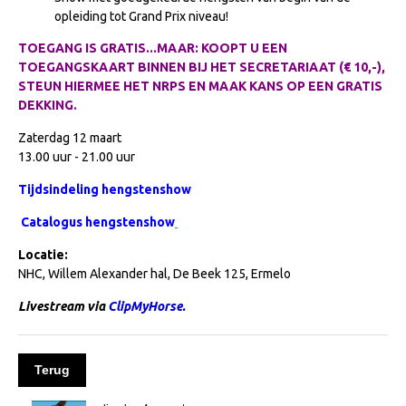
opleiding tot Grand Prix niveau!
NRPS Keuringen
TOEGANG IS GRATIS...MAAR: KOOPT U EEN
Hengstenkeuring
TOEGANGSKAART BINNEN BIJ HET SECRETARIAAT (€ 10,-),
Regionale Keuringen
STEUN HIERMEE HET NRPS EN MAAK KANS OP EEN GRATIS
DEKKING.
Nationale Keuring
Zaterdag 12 maart
Late Veulenkeuring
13.00 uur - 21.00 uur
ABOP
Tijdsindeling hengstenshow
Sport
Catalogus hengstenshow
Wereldkampioenschap Jonge Paarden
Locatie:
Dutch Pony Championship
NHC, Willem Alexander hal, De Beek 125, Ermelo
Evenementen
Livestream via
ClipMyHorse.
Arabian Horse Events
Arabissimo
Terug
Veulenregistratie