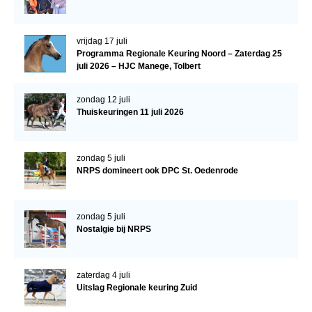
WBSFH
Dekhengsten
vrijdag 17 juli
Programma Regionale Keuring Noord – Zaterdag 25
Zoek een hengst
juli 2026 – HJC Manege, Tolbert
HENGSTEN ONLINE
zondag 12 juli
Hengstenselectie
Thuiskeuringen 11 juli 2026
Informatie Hengstenkeuring
AANMELDEN HENGSTENKEURING ONDER HET
zondag 5 juli
ZADEL 2026
NRPS domineert ook DPC St. Oedenrode
Verrichtingsonderzoek NRPS
zondag 5 juli
Verrichtingsonderzoek 2025-2026
Nostalgie bij NRPS
Verrichtingsonderzoek 2024-2025
Verrichtingsonderzoek 2023-2024
zaterdag 4 juli
Uitslag Regionale keuring Zuid
Verrichtingsonderzoek 2022-2023
Verrichtingsonderzoek 2021-2022