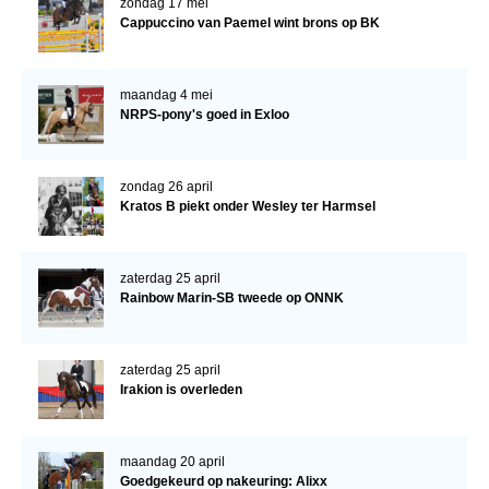
zondag 17 mei
Bestuur Regio West
Cappuccino van Paemel wint brons op BK
Regio Zuid
Bestuur Regio Zuid
maandag 4 mei
NRPS-pony's goed in Exloo
Word vrijiwilliger
KALENDER
zondag 26 april
Evenementen
Kratos B piekt onder Wesley ter Harmsel
ACCOUNT AANMAKEN
zaterdag 25 april
Rainbow Marin-SB tweede op ONNK
zaterdag 25 april
Irakion is overleden
maandag 20 april
Goedgekeurd op nakeuring: Alixx