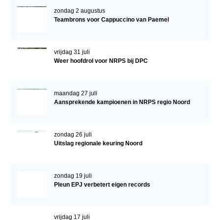
NRPS Keuringen
zondag 2 augustus
Teambrons voor Cappuccino van Paemel
Hengstenkeuring
Regionale Keuringen
vrijdag 31 juli
Nationale Keuring
Weer hoofdrol voor NRPS bij DPC
Late Veulenkeuring
ABOP
maandag 27 juli
Aansprekende kampioenen in NRPS regio Noord
Sport
Wereldkampioenschap Jonge Paarden
zondag 26 juli
Uitslag regionale keuring Noord
Dutch Pony Championship
Evenementen
zondag 19 juli
Arabian Horse Events
Pleun EPJ verbetert eigen records
Arabissimo
Veulenregistratie
vrijdag 17 juli