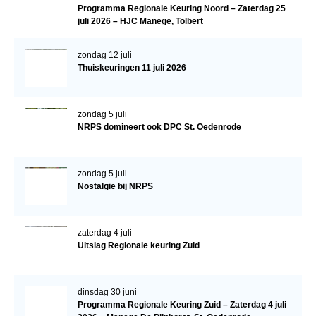
Programma Regionale Keuring Noord – Zaterdag 25
Veulens en merries
juli 2026 – HJC Manege, Tolbert
Zoek een NRPS paard
zondag 12 juli
PEDIGREE ONLINE
Thuiskeuringen 11 juli 2026
Informatie aan je paard of pony toevoegen
Onze fokkerij
zondag 5 juli
NRPS domineert ook DPC St. Oedenrode
Fokkerij informatie
Fokprogramma's en registratie
zondag 5 juli
Informatie veulen registratie
Nostalgie bij NRPS
Veulen registratie
NRPS-Boegbeeld
zaterdag 4 juli
Uitslag Regionale keuring Zuid
Predicaten
Cornage
dinsdag 30 juni
Röntgenonderzoek
Programma Regionale Keuring Zuid – Zaterdag 4 juli