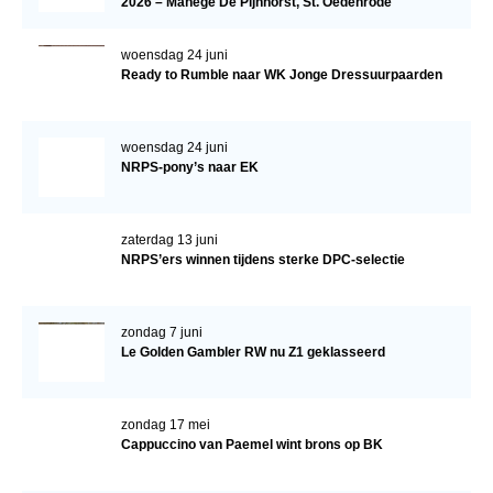
2026 – Manege De Pijnhorst, St. Oedenrode
WBSFH
woensdag 24 juni
Dekhengsten
Ready to Rumble naar WK Jonge Dressuurpaarden
Zoek een hengst
HENGSTEN ONLINE
woensdag 24 juni
NRPS-pony’s naar EK
Hengstenselectie
Informatie Hengstenkeuring
zaterdag 13 juni
AANMELDEN HENGSTENKEURING ONDER HET
NRPS’ers winnen tijdens sterke DPC-selectie
ZADEL 2026
Verrichtingsonderzoek NRPS
zondag 7 juni
Verrichtingsonderzoek 2025-2026
Le Golden Gambler RW nu Z1 geklasseerd
Verrichtingsonderzoek 2024-2025
Verrichtingsonderzoek 2023-2024
zondag 17 mei
Cappuccino van Paemel wint brons op BK
Verrichtingsonderzoek 2022-2023
Verrichtingsonderzoek 2021-2022