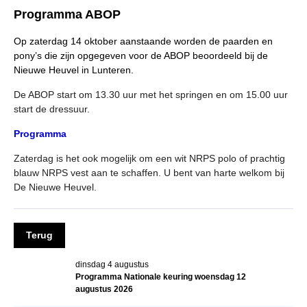
Import registratie
Programma ABOP
Veulenregistratie
Op zaterdag 14 oktober aanstaande worden de paarden en
pony’s die zijn opgegeven voor de ABOP beoordeeld bij de
I&R Registratie
Nieuwe Heuvel in Lunteren.
Informatie overschrijven paspoort
De ABOP start om 13.30 uur met het springen en om 15.00 uur
Formulier overschrijven op naam
start de dressuur.
Animal Health Regulation
Programma
Gids voor Goede Praktijken
Zaterdag is het ook mogelijk om een wit NRPS polo of prachtig
blauw NRPS vest aan te schaffen. U bent van harte welkom bij
Marktplaats
De Nieuwe Heuvel.
Tarievenlijst
Veel gestelde vragen
Terug
Webshop
dinsdag 4 augustus
Evenementen
Programma Nationale keuring woensdag 12
augustus 2026
NRPS Select Sale