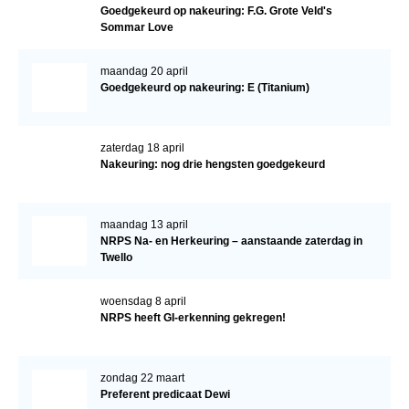
Bestuur Regio West
Goedgekeurd op nakeuring: F.G. Grote Veld's
Sommar Love
Regio Zuid
Bestuur Regio Zuid
maandag 20 april
Goedgekeurd op nakeuring: E (Titanium)
Word vrijiwilliger
KALENDER
zaterdag 18 april
Nakeuring: nog drie hengsten goedgekeurd
Evenementen
ACCOUNT AANMAKEN
maandag 13 april
NRPS Na- en Herkeuring – aanstaande zaterdag in
Twello
woensdag 8 april
NRPS heeft GI-erkenning gekregen!
zondag 22 maart
Preferent predicaat Dewi