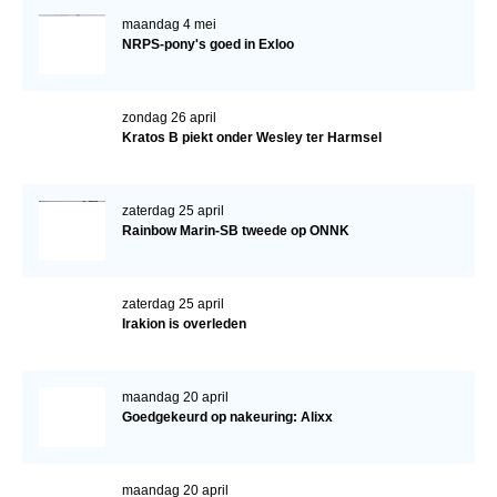
maandag 4 mei
Verrichtingsonderzoek 2020-2021
NRPS-pony's goed in Exloo
Verrichtingsonderzoek 2019-2020
Sport
zondag 26 april
Kratos B piekt onder Wesley ter Harmsel
Paard te koop
Inloggen
zaterdag 25 april
Rainbow Marin-SB tweede op ONNK
CONTACT
REGIO'S
zaterdag 25 april
Regio Noord
Irakion is overleden
Bestuur Regio Noord
Regio Midden
maandag 20 april
Goedgekeurd op nakeuring: Alixx
Bestuur Regio Midden
Regio West
maandag 20 april