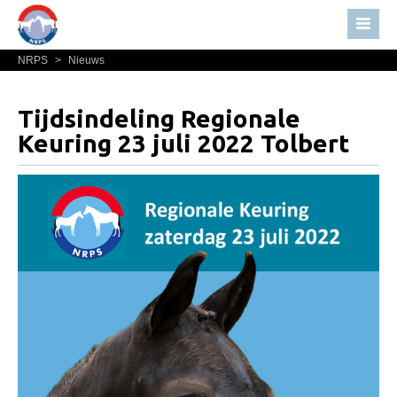
NRPS
>
Nieuws
Home
Nieuws
Tijdsindeling Regionale
Over NRPS
Keuring 23 juli 2022 Tolbert
Bestuur NRPS
Lidmaatschap NRPS
Informatie
Lid worden
Statuten en reglementen
Privacyverklaring
Algemeen
Paardenpaspoort aanvragen