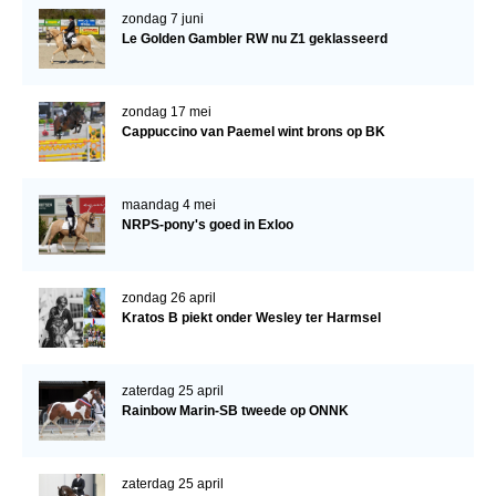
zondag 7 juni
Verrichtingsonderzoek 2020-2021
Le Golden Gambler RW nu Z1 geklasseerd
Verrichtingsonderzoek 2019-2020
zondag 17 mei
Sport
Cappuccino van Paemel wint brons op BK
Paard te koop
Inloggen
maandag 4 mei
NRPS-pony's goed in Exloo
CONTACT
REGIO'S
zondag 26 april
Regio Noord
Kratos B piekt onder Wesley ter Harmsel
Bestuur Regio Noord
Regio Midden
zaterdag 25 april
Rainbow Marin-SB tweede op ONNK
Bestuur Regio Midden
Regio West
zaterdag 25 april