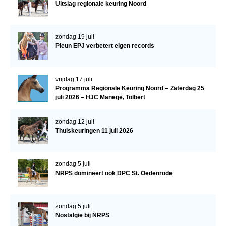
Uitslag regionale keuring Noord
Veulens en merries
Zoek een NRPS paard
zondag 19 juli
PEDIGREE ONLINE
Pleun EPJ verbetert eigen records
Informatie aan je paard of pony toevoegen
vrijdag 17 juli
Onze fokkerij
Programma Regionale Keuring Noord – Zaterdag 25
Fokkerij informatie
juli 2026 – HJC Manege, Tolbert
Fokprogramma's en registratie
zondag 12 juli
Thuiskeuringen 11 juli 2026
Informatie veulen registratie
Veulen registratie
zondag 5 juli
NRPS-Boegbeeld
NRPS domineert ook DPC St. Oedenrode
Predicaten
Cornage
zondag 5 juli
Nostalgie bij NRPS
Röntgenonderzoek