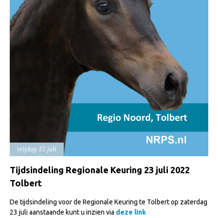
Import registratie
Veulenregistratie
I&R Registratie
Informatie overschrijven paspoort
Formulier overschrijven op naam
Animal Health Regulation
Gids voor Goede Praktijken
Marktplaats
Tarievenlijst
vrijdag 15 juli
Veel gestelde vragen
Tijdsindeling Regionale Keuring 23 juli 2022
Webshop
Tolbert
Evenementen
De tijdsindeling voor de Regionale Keuring te Tolbert op zaterdag
NRPS Select Sale
23 juli aanstaande kunt u inzien via
deze link