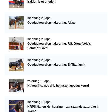
Bestuur Regio West
Irakion is overleden
Regio Zuid
maandag 20 april
Bestuur Regio Zuid
Goedgekeurd op nakeuring: Alixx
Word vrijiwilliger
KALENDER
maandag 20 april
Goedgekeurd op nakeuring: F.G. Grote Veld's
Evenementen
Sommar Love
ACCOUNT AANMAKEN
maandag 20 april
Goedgekeurd op nakeuring: E (Titanium)
zaterdag 18 april
Nakeuring: nog drie hengsten goedgekeurd
maandag 13 april
NRPS Na- en Herkeuring – aanstaande zaterdag in
Twello