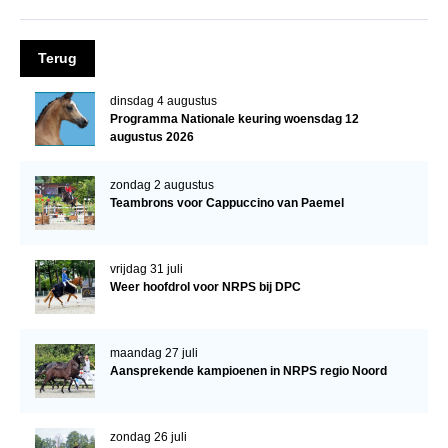
NRPS Keuringen
Hengstenkeuring
Terug
Regionale Keuringen
dinsdag 4 augustus
Programma Nationale keuring woensdag 12
Nationale Keuring
augustus 2026
Late Veulenkeuring
zondag 2 augustus
ABOP
Teambrons voor Cappuccino van Paemel
Sport
Wereldkampioenschap Jonge Paarden
vrijdag 31 juli
Weer hoofdrol voor NRPS bij DPC
Dutch Pony Championship
Evenementen
maandag 27 juli
Arabian Horse Events
Aansprekende kampioenen in NRPS regio Noord
Arabissimo
Veulenregistratie
zondag 26 juli