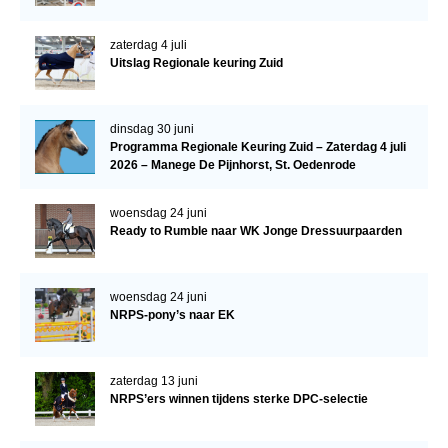
WBSFH
zaterdag 4 juli
Dekhengsten
Uitslag Regionale keuring Zuid
Zoek een hengst
HENGSTEN ONLINE
dinsdag 30 juni
Programma Regionale Keuring Zuid – Zaterdag 4 juli
Hengstenselectie
2026 – Manege De Pijnhorst, St. Oedenrode
Informatie Hengstenkeuring
woensdag 24 juni
AANMELDEN HENGSTENKEURING ONDER HET
Ready to Rumble naar WK Jonge Dressuurpaarden
ZADEL 2026
Verrichtingsonderzoek NRPS
woensdag 24 juni
Verrichtingsonderzoek 2025-2026
NRPS-pony’s naar EK
Verrichtingsonderzoek 2024-2025
Verrichtingsonderzoek 2023-2024
zaterdag 13 juni
NRPS’ers winnen tijdens sterke DPC-selectie
Verrichtingsonderzoek 2022-2023
Verrichtingsonderzoek 2021-2022