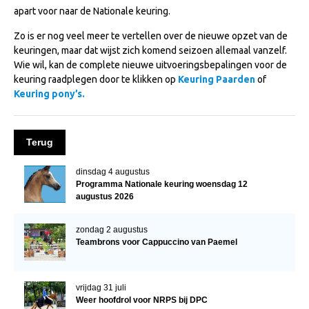
apart voor naar de Nationale keuring.
WBSFH
Dekhengsten
Zo is er nog veel meer te vertellen over de nieuwe opzet van de
keuringen, maar dat wijst zich komend seizoen allemaal vanzelf.
Zoek een hengst
Wie wil, kan de complete nieuwe uitvoeringsbepalingen voor de
keuring raadplegen door te klikken op
Keuring Paarden
of
HENGSTEN ONLINE
Keuring pony’s.
Hengstenselectie
Informatie Hengstenkeuring
Terug
AANMELDEN HENGSTENKEURING ONDER HET
ZADEL 2026
dinsdag 4 augustus
Programma Nationale keuring woensdag 12
Verrichtingsonderzoek NRPS
augustus 2026
Verrichtingsonderzoek 2025-2026
zondag 2 augustus
Verrichtingsonderzoek 2024-2025
Teambrons voor Cappuccino van Paemel
Verrichtingsonderzoek 2023-2024
Verrichtingsonderzoek 2022-2023
vrijdag 31 juli
Weer hoofdrol voor NRPS bij DPC
Verrichtingsonderzoek 2021-2022