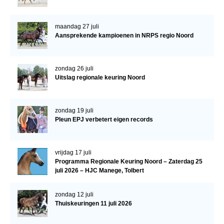
Verrichtingsonderzoek 2020-2021
maandag 27 juli
Verrichtingsonderzoek 2019-2020
Aansprekende kampioenen in NRPS regio Noord
Sport
zondag 26 juli
Paard te koop
Uitslag regionale keuring Noord
Inloggen
CONTACT
zondag 19 juli
Pleun EPJ verbetert eigen records
REGIO'S
Regio Noord
vrijdag 17 juli
Bestuur Regio Noord
Programma Regionale Keuring Noord – Zaterdag 25
juli 2026 – HJC Manege, Tolbert
Regio Midden
Bestuur Regio Midden
zondag 12 juli
Thuiskeuringen 11 juli 2026
Regio West