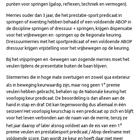
punten voor springen (galop, reflexen, techniek en vermogen).
Veulens en merries
Merries ouder dan 3 jaar, die het prestatie-sport predicaat in
Zoek een NRPS paard
springen of eventing hebben behaald of een voldoende ABOP in
PEDIGREE ONLINE
de discipline springen of dressuur + springen, krijgen dispensatie
voor het vrijbewegen en -springen op de Regionale keuring.
Informatie aan je paard of pony toevoegen
Dressuurmerries met het sportpredicaat of een voldoende ABOP
dressuur krijgen vrijstelling voor het vrijbewegen op de keuring.
Onze fokkerij
Bij het vrijspringen en -bewegen van zogende merries moet het
Fokkerij informatie
veulen tijdens de presentatie buiten de baan blijven.
Fokprogramma's en registratie
Stermerries die in hoge mate overtuigen en zowel qua exterieur
Informatie veulen registratie
e
als in beweging keurwaardig zijn, maar nog geen 1
premie
veulen hebben gebracht, behalen op de Nationale keuring het
Veulen registratie
voorlopig keur predicaat. De beoordeling is dan alleen aan de
NRPS-Boegbeeld
hand in stap en draf. Dit kan tegenwoordig dus allemaal in één
seizoen! Het voorlopig keurschap is een predicaat op zich en blijft
Predicaten
voor het leven verbonden aan de naam van de merrie, tenzij ze
e
Cornage
het jaar daarop of later alsnog voldoet aan de eis van een 1
premie veulen en prestatiesport predicaat / Abop deelname met
Röntgenonderzoek
voldoende score. Dan wordt ze keur en hoeft daar niet meer