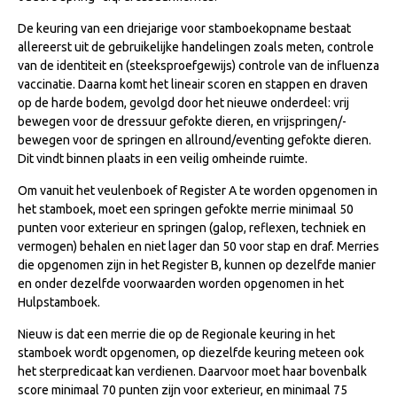
NRPS Keuringen
De keuring van een driejarige voor stamboekopname bestaat
allereerst uit de gebruikelijke handelingen zoals meten, controle
Hengstenkeuring
van de identiteit en (steeksproefgewijs) controle van de influenza
Regionale Keuringen
vaccinatie. Daarna komt het lineair scoren en stappen en draven
op de harde bodem, gevolgd door het nieuwe onderdeel: vrij
Nationale Keuring
bewegen voor de dressuur gefokte dieren, en vrijspringen/-
Late Veulenkeuring
bewegen voor de springen en allround/eventing gefokte dieren.
Dit vindt binnen plaats in een veilig omheinde ruimte.
ABOP
Om vanuit het veulenboek of Register A te worden opgenomen in
Sport
het stamboek, moet een springen gefokte merrie minimaal 50
punten voor exterieur en springen (galop, reflexen, techniek en
Wereldkampioenschap Jonge Paarden
vermogen) behalen en niet lager dan 50 voor stap en draf. Merries
Dutch Pony Championship
die opgenomen zijn in het Register B, kunnen op dezelfde manier
en onder dezelfde voorwaarden worden opgenomen in het
Evenementen
Hulpstamboek.
Arabian Horse Events
Nieuw is dat een merrie die op de Regionale keuring in het
Arabissimo
stamboek wordt opgenomen, op diezelfde keuring meteen ook
het sterpredicaat kan verdienen. Daarvoor moet haar bovenbalk
Veulenregistratie
score minimaal 70 punten zijn voor exterieur, en minimaal 75