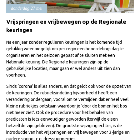
Import registratie
donderdag 27 mei
Veulenregistratie
Vrijspringen en vrijbewegen op de Regionale
I&R Registratie
keuringen
Informatie overschrijven paspoort
Na een jaar zonder regulieren keuringen is het komende tijd
Formulier overschrijven op naam
gelukkig weer mogelijk om per regio een beoordelingsdag te
organiseren en het seizoen gepast af te sluiten met een
Animal Health Regulation
Nationale keuring. De Regionale keuringen zijn op de
gebruikelijke locaties, maar gaan er wel anders uit zien dan
Gids voor Goede Praktijken
voorheen.
Marktplaats
Sinds ‘corona’ is alles anders, en dat geldt ook voor de opzet van
Tarievenlijst
de keuringen. De rubrieksindeling bijvoorbeeld heeft een
verandering ondergaan, vooral om te vermijden dat er heel veel
Veel gestelde vragen
kleine rubriekjes ontstaan waardoor je ‘door de bomen het bos
niet meer ziet’. Ook de procedure voor het behalen van
Webshop
predicaten is iets eenvoudiger geworden (terwijl de eisen
Evenementen
hetzelfde zijn gebleven). De grootste wijziging echter, is de
introductie van het vrijspringen en vrij bewegen voor 3-jarige en
NRPS Select Sale
oudere spring- c.q. dressuurmerries.