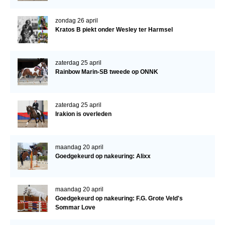
Verrichtingsonderzoek 2020-2021
zondag 26 april
Kratos B piekt onder Wesley ter Harmsel
Verrichtingsonderzoek 2019-2020
Sport
zaterdag 25 april
Paard te koop
Rainbow Marin-SB tweede op ONNK
Inloggen
zaterdag 25 april
CONTACT
Irakion is overleden
REGIO'S
Regio Noord
maandag 20 april
Goedgekeurd op nakeuring: Alixx
Bestuur Regio Noord
Regio Midden
maandag 20 april
Bestuur Regio Midden
Goedgekeurd op nakeuring: F.G. Grote Veld's
Sommar Love
Regio West