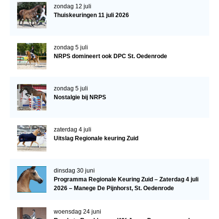
zondag 12 juli
Veulens en merries
Thuiskeuringen 11 juli 2026
Zoek een NRPS paard
PEDIGREE ONLINE
zondag 5 juli
NRPS domineert ook DPC St. Oedenrode
Informatie aan je paard of pony toevoegen
Onze fokkerij
zondag 5 juli
Fokkerij informatie
Nostalgie bij NRPS
Fokprogramma's en registratie
Informatie veulen registratie
zaterdag 4 juli
Uitslag Regionale keuring Zuid
Veulen registratie
NRPS-Boegbeeld
dinsdag 30 juni
Predicaten
Programma Regionale Keuring Zuid – Zaterdag 4 juli
2026 – Manege De Pijnhorst, St. Oedenrode
Cornage
Röntgenonderzoek
woensdag 24 juni