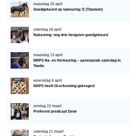
Bestuur Regio West
maandag 20 april
Goedgekeurd op nakeuring: E (Titanium)
Regio Zuid
Bestuur Regio Zuid
zaterdag 18 april
Word vrijiwilliger
Nakeuring: nog drie hengsten goedgekeurd
KALENDER
Evenementen
maandag 13 april
NRPS Na- en Herkeuring – aanstaande zaterdag in
ACCOUNT AANMAKEN
Twello
woensdag 8 april
NRPS heeft GI-erkenning gekregen!
zondag 22 maart
Preferent predicaat Dewi
zaterdag 21 maart