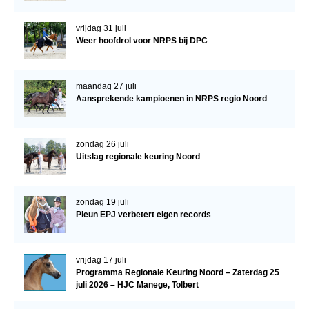
NRPS Keuringen
vrijdag 31 juli
Hengstenkeuring
Weer hoofdrol voor NRPS bij DPC
Regionale Keuringen
Nationale Keuring
maandag 27 juli
Aansprekende kampioenen in NRPS regio Noord
Late Veulenkeuring
ABOP
zondag 26 juli
Sport
Uitslag regionale keuring Noord
Wereldkampioenschap Jonge Paarden
Dutch Pony Championship
zondag 19 juli
Pleun EPJ verbetert eigen records
Evenementen
Arabian Horse Events
vrijdag 17 juli
Programma Regionale Keuring Noord – Zaterdag 25
Arabissimo
juli 2026 – HJC Manege, Tolbert
Veulenregistratie