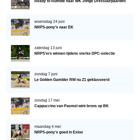
Ready to Rumble naar WK Jonge Dressuurpaarden
WBSFH
Dekhengsten
woensdag 24 juni
Zoek een hengst
NRPS-pony’s naar EK
HENGSTEN ONLINE
zaterdag 13 juni
Hengstenselectie
NRPS’ers winnen tijdens sterke DPC-selectie
Informatie Hengstenkeuring
AANMELDEN HENGSTENKEURING ONDER HET
zondag 7 juni
ZADEL 2026
Le Golden Gambler RW nu Z1 geklasseerd
Verrichtingsonderzoek NRPS
Verrichtingsonderzoek 2025-2026
zondag 17 mei
Cappuccino van Paemel wint brons op BK
Verrichtingsonderzoek 2024-2025
Verrichtingsonderzoek 2023-2024
maandag 4 mei
Verrichtingsonderzoek 2022-2023
NRPS-pony's goed in Exloo
Verrichtingsonderzoek 2021-2022