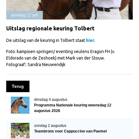
Import registratie
Veulenregistratie
zaterdag 22 juli
I&R Registratie
Uitslag regionale keuring Tolbert
Informatie overschrijven paspoort
De uitslag van de keuring in Tolbert staat
hier.
Formulier overschrijven op naam
Foto: kampioen
springen/ eventing veulens Eragon FH (v.
Animal Health Regulation
Eldorado van de Zeshoek) met Mark van der Stouw.
Fotograaf:: Sandra Nieuwendijk
Gids voor Goede Praktijken
Marktplaats
Terug
Tarievenlijst
dinsdag 4 augustus
Veel gestelde vragen
Programma Nationale keuring woensdag 12
augustus 2026
Webshop
Evenementen
zondag 2 augustus
Teambrons voor Cappuccino van Paemel
NRPS Select Sale