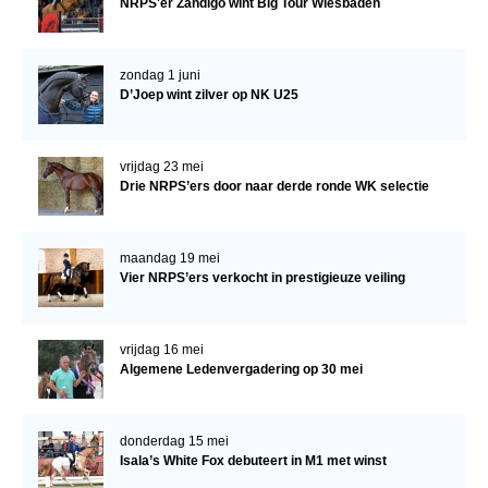
NRPS'er Zandigo wint Big Tour Wiesbaden
zondag 1 juni
D’Joep wint zilver op NK U25
vrijdag 23 mei
Drie NRPS’ers door naar derde ronde WK selectie
maandag 19 mei
Vier NRPS’ers verkocht in prestigieuze veiling
vrijdag 16 mei
Algemene Ledenvergadering op 30 mei
donderdag 15 mei
Isala’s White Fox debuteert in M1 met winst