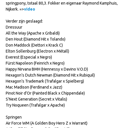
springpony, totaal 80,3. Fokker en eigenaar Raymond Kamphuis,
Veulens en merries
Nijkerk. =>
video
Zoek een NRPS paard
Verder zijn geslaagd:
PEDIGREE ONLINE
Dressuur
All the Way (Apache x Gribaldi)
Informatie aan je paard of pony toevoegen
Den Hout (Diamond Hit x Tolando)
Don Maddock (Dettori x Krack C)
Onze fokkerij
Elton Sollenburg (Electron x Métall)
Fokkerij informatie
Everest (Especial x Negro)
Fürst Napoleon (Feinrich x Negro)
Fokprogramma's en registratie
Happy Nirvana BMH (Hennessy x Davino V.O.D)
Informatie veulen registratie
Hexagon’s Dutch Newman (Diamond Hit x Rubiquil)
Hexagon’s Trademark (Trafalgar x Spielberg)
Veulen registratie
Mac Madison (Ferdinand x Jazz)
Pinot Noir d’Or (Painted Black x Chippendale)
NRPS-Boegbeeld
S’Next Generation (Secret x Vitalis)
Predicaten
Try Noqueen (Trafalgar x Apache)
Cornage
Springen
Air Force WM (A Golden Boy Hero Z x Warrant)
Röntgenonderzoek