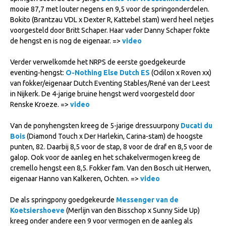
mooie 87,7 met louter negens en 9,5 voor de springonderdelen.
NRPS Keuringen
Bokito (Brantzau VDL x Dexter R, Kattebel stam) werd heel netjes
Hengstenkeuring
voorgesteld door Britt Schaper. Haar vader Danny Schaper fokte
de hengst en is nog de eigenaar. =>
video
Regionale Keuringen
Nationale Keuring
Verder verwelkomde het NRPS de eerste goedgekeurde
eventing-hengst:
O-Nothing Else Dutch ES
(Odilon x Roven xx)
Late Veulenkeuring
van fokker/eigenaar Dutch Eventing Stables/René van der Leest
in Nijkerk. De 4-jarige bruine hengst werd voorgesteld door
ABOP
Renske Kroeze. =>
video
Sport
Van de ponyhengsten kreeg de 5-jarige dressuurpony
Ducati du
Wereldkampioenschap Jonge Paarden
Bois
(Diamond Touch x Der Harlekin, Carina-stam) de hoogste
punten, 82. Daarbij 8,5 voor de stap, 8 voor de draf en 8,5 voor de
Dutch Pony Championship
galop. Ook voor de aanleg en het schakelvermogen kreeg de
Evenementen
cremello hengst een 8,5. Fokker fam. Van den Bosch uit Herwen,
eigenaar Hanno van Kalkeren, Ochten. =>
video
Arabian Horse Events
De als springpony goedgekeurde
Messenger van de
Arabissimo
Koetsiershoeve
(Merlijn van den Bisschop x Sunny Side Up)
Veulenregistratie
kreeg onder andere een 9 voor vermogen en de aanleg als