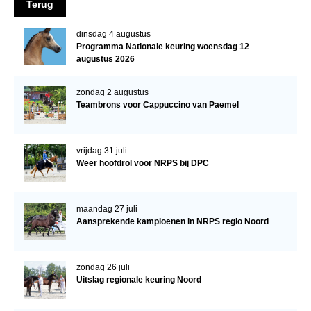
Terug
Verrichtingsonderzoek 2020-2021
dinsdag 4 augustus
Programma Nationale keuring woensdag 12
Verrichtingsonderzoek 2019-2020
augustus 2026
Sport
zondag 2 augustus
Paard te koop
Teambrons voor Cappuccino van Paemel
Inloggen
CONTACT
vrijdag 31 juli
Weer hoofdrol voor NRPS bij DPC
REGIO'S
Regio Noord
maandag 27 juli
Bestuur Regio Noord
Aansprekende kampioenen in NRPS regio Noord
Regio Midden
zondag 26 juli
Bestuur Regio Midden
Uitslag regionale keuring Noord
Regio West