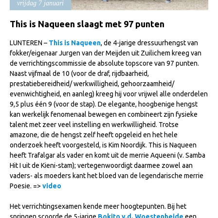
vrijdag 7 januari
Import registratie
Veulenregistratie
This is Naqueen slaagt met 97 punten
I&R Registratie
LUNTEREN –
This is Naqueen
, de 4-jarige dressuurhengst van
fokker/eigenaar Jurgen van der Meijden uit Zuilichem kreeg van
Informatie overschrijven paspoort
de verrichtingscommissie de absolute topscore van 97 punten.
Naast vijfmaal de 10 (voor de draf, rijdbaarheid,
Formulier overschrijven op naam
prestatiebereidheid/ werkwilligheid, gehoorzaamheid/
Animal Health Regulation
evenwichtigheid, en aanleg) kreeg hij voor vrijwel alle onderdelen
9,5 plus één 9 (voor de stap). De elegante, hoogbenige hengst
Gids voor Goede Praktijken
kan werkelijk fenomenaal bewegen en combineert zijn fysieke
talent met zeer veel instelling en werkwilligheid. Trotse
Marktplaats
amazone, die de hengst zelf heeft opgeleid en het hele
Tarievenlijst
onderzoek heeft voorgesteld, is Kim Noordijk. This is Naqueen
heeft Trafalgar als vader en komt uit de merrie Aqueeni (v. Samba
Veel gestelde vragen
Hit I uit de Kieni-stam); vertegenwoordigt daarmee zowel aan
vaders- als moeders kant het bloed van de legendarische merrie
Webshop
Poesie. =>
video
Evenementen
Het verrichtingsexamen kende meer hoogtepunten. Bij het
NRPS Select Sale
springen scoorde de 5-jarige
Bokito v.d. Woestenheide
een