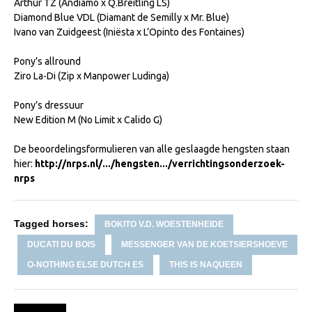
Arthur TZ (Andiamo x Q.Breitling LS)
WBSFH
Diamond Blue VDL (Diamant de Semilly x Mr. Blue)
Ivano van Zuidgeest (Iniësta x L’Opinto des Fontaines)
Dekhengsten
Zoek een hengst
Pony’s allround
Ziro La-Di (Zip x Manpower Ludinga)
HENGSTEN ONLINE
Pony’s dressuur
Hengstenselectie
New Edition M (No Limit x Calido G)
Informatie Hengstenkeuring
De beoordelingsformulieren van alle geslaagde hengsten staan
AANMELDEN HENGSTENKEURING ONDER HET
hier:
http://nrps.nl/.../hengsten.../verrichtingsonderzoek-
ZADEL 2026
nrps
Verrichtingsonderzoek NRPS
Verrichtingsonderzoek 2025-2026
Tagged horses:
BOKITO V.D. WOESTENHEIDE
Verrichtingsonderzoek 2024-2025
DUCATI DU BOIS
MESSENGER VAN DE KOETSIERSHOEVE
Verrichtingsonderzoek 2023-2024
O-NOTHING ELSE DUTCH ES
THIS IS NAQUEEN
Verrichtingsonderzoek 2022-2023
Verrichtingsonderzoek 2021-2022