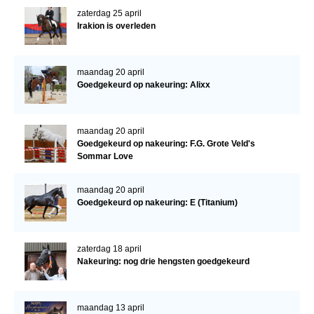
Bestuur Regio West
zaterdag 25 april
Irakion is overleden
Regio Zuid
Bestuur Regio Zuid
maandag 20 april
Word vrijiwilliger
Goedgekeurd op nakeuring: Alixx
KALENDER
Evenementen
maandag 20 april
Goedgekeurd op nakeuring: F.G. Grote Veld's
ACCOUNT AANMAKEN
Sommar Love
maandag 20 april
Goedgekeurd op nakeuring: E (Titanium)
zaterdag 18 april
Nakeuring: nog drie hengsten goedgekeurd
maandag 13 april