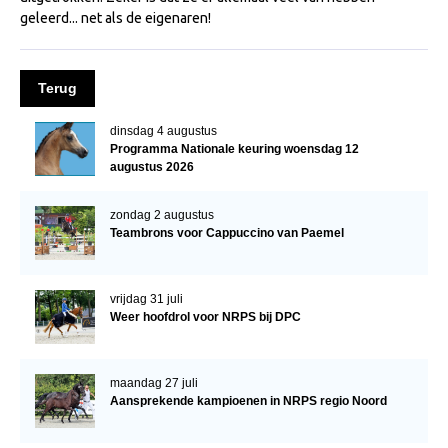
geleerd... net als de eigenaren!
NRPS Keuringen
Hengstenkeuring
Terug
Regionale Keuringen
Nationale Keuring
dinsdag 4 augustus
Programma Nationale keuring woensdag 12
Late Veulenkeuring
augustus 2026
ABOP
zondag 2 augustus
Sport
Teambrons voor Cappuccino van Paemel
Wereldkampioenschap Jonge Paarden
Dutch Pony Championship
vrijdag 31 juli
Weer hoofdrol voor NRPS bij DPC
Evenementen
Arabian Horse Events
maandag 27 juli
Arabissimo
Aansprekende kampioenen in NRPS regio Noord
Veulenregistratie