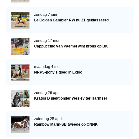
Verrichtingsonderzoek 2020-2021
zondag 7 juni
Le Golden Gambler RW nu Z1 geklasseerd
Verrichtingsonderzoek 2019-2020
Sport
zondag 17 mei
Paard te koop
Cappuccino van Paemel wint brons op BK
Inloggen
CONTACT
maandag 4 mei
NRPS-pony's goed in Exloo
REGIO'S
Regio Noord
zondag 26 april
Bestuur Regio Noord
Kratos B piekt onder Wesley ter Harmsel
Regio Midden
zaterdag 25 april
Bestuur Regio Midden
Rainbow Marin-SB tweede op ONNK
Regio West