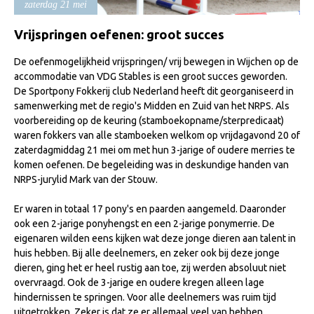
zaterdag 21 mei
Import registratie
Veulenregistratie
Vrijspringen oefenen: groot succes
I&R Registratie
De oefenmogelijkheid vrijspringen/ vrij bewegen in Wijchen op de
accommodatie van VDG Stables is een groot succes geworden.
Informatie overschrijven paspoort
De Sportpony Fokkerij club Nederland heeft dit georganiseerd in
samenwerking met de regio's Midden en Zuid van het NRPS. Als
Formulier overschrijven op naam
voorbereiding op de keuring (stamboekopname/sterpredicaat)
Animal Health Regulation
waren fokkers van alle stamboeken welkom op vrijdagavond 20 of
zaterdagmiddag 21 mei om met hun 3-jarige of oudere merries te
Gids voor Goede Praktijken
komen oefenen. De begeleiding was in deskundige handen van
NRPS-jurylid Mark van der Stouw.
Marktplaats
Tarievenlijst
Er waren in totaal 17 pony's en paarden aangemeld. Daaronder
ook een 2-jarige ponyhengst en een 2-jarige ponymerrie. De
Veel gestelde vragen
eigenaren wilden eens kijken wat deze jonge dieren aan talent in
huis hebben. Bij alle deelnemers, en zeker ook bij deze jonge
Webshop
dieren, ging het er heel rustig aan toe, zij werden absoluut niet
Evenementen
overvraagd. Ook de 3-jarige en oudere kregen alleen lage
hindernissen te springen. Voor alle deelnemers was ruim tijd
NRPS Select Sale
uitgetrokken. Zeker is dat ze er allemaal veel van hebben