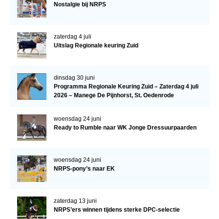
Nostalgie bij NRPS
WBSFH
Dekhengsten
zaterdag 4 juli
Zoek een hengst
Uitslag Regionale keuring Zuid
HENGSTEN ONLINE
Hengstenselectie
dinsdag 30 juni
Programma Regionale Keuring Zuid – Zaterdag 4 juli
Informatie Hengstenkeuring
2026 – Manege De Pijnhorst, St. Oedenrode
AANMELDEN HENGSTENKEURING ONDER HET
ZADEL 2026
woensdag 24 juni
Ready to Rumble naar WK Jonge Dressuurpaarden
Verrichtingsonderzoek NRPS
Verrichtingsonderzoek 2025-2026
woensdag 24 juni
NRPS-pony’s naar EK
Verrichtingsonderzoek 2024-2025
Verrichtingsonderzoek 2023-2024
zaterdag 13 juni
Verrichtingsonderzoek 2022-2023
NRPS’ers winnen tijdens sterke DPC-selectie
Verrichtingsonderzoek 2021-2022