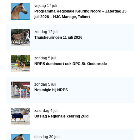
WBSFH
vrijdag 17 juli
Programma Regionale Keuring Noord – Zaterdag 25
Dekhengsten
juli 2026 – HJC Manege, Tolbert
Zoek een hengst
zondag 12 juli
Thuiskeuringen 11 juli 2026
HENGSTEN ONLINE
Hengstenselectie
zondag 5 juli
Informatie Hengstenkeuring
NRPS domineert ook DPC St. Oedenrode
AANMELDEN HENGSTENKEURING ONDER HET
ZADEL 2026
zondag 5 juli
Verrichtingsonderzoek NRPS
Nostalgie bij NRPS
Verrichtingsonderzoek 2025-2026
Verrichtingsonderzoek 2024-2025
zaterdag 4 juli
Uitslag Regionale keuring Zuid
Verrichtingsonderzoek 2023-2024
Verrichtingsonderzoek 2022-2023
dinsdag 30 juni
Verrichtingsonderzoek 2021-2022