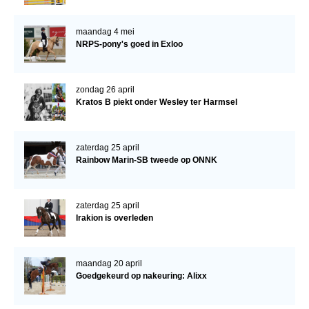
Bestuur Regio West
Regio Zuid
maandag 4 mei
NRPS-pony's goed in Exloo
Bestuur Regio Zuid
Word vrijiwilliger
zondag 26 april
KALENDER
Kratos B piekt onder Wesley ter Harmsel
Evenementen
zaterdag 25 april
ACCOUNT AANMAKEN
Rainbow Marin-SB tweede op ONNK
zaterdag 25 april
Irakion is overleden
maandag 20 april
Goedgekeurd op nakeuring: Alixx