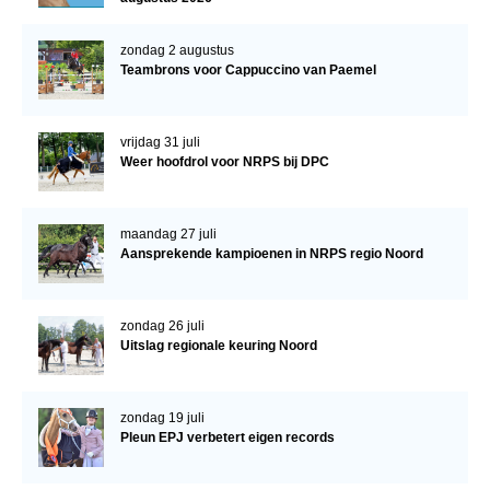
Veulens en merries
zondag 2 augustus
Zoek een NRPS paard
Teambrons voor Cappuccino van Paemel
PEDIGREE ONLINE
Informatie aan je paard of pony toevoegen
vrijdag 31 juli
Weer hoofdrol voor NRPS bij DPC
Onze fokkerij
Fokkerij informatie
maandag 27 juli
Fokprogramma's en registratie
Aansprekende kampioenen in NRPS regio Noord
Informatie veulen registratie
Veulen registratie
zondag 26 juli
Uitslag regionale keuring Noord
NRPS-Boegbeeld
Predicaten
zondag 19 juli
Cornage
Pleun EPJ verbetert eigen records
Röntgenonderzoek