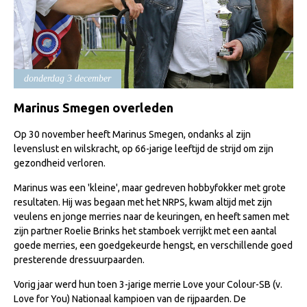
Import registratie
Veulenregistratie
I&R Registratie
donderdag 3 december
Informatie overschrijven paspoort
Formulier overschrijven op naam
Marinus Smegen overleden
Animal Health Regulation
Op 30 november heeft Marinus Smegen, ondanks al zijn
levenslust en wilskracht, op 66-jarige leeftijd de strijd om zijn
Gids voor Goede Praktijken
gezondheid verloren.
Marktplaats
Marinus was een 'kleine', maar gedreven hobbyfokker met grote
Tarievenlijst
resultaten. Hij was begaan met het NRPS, kwam altijd met zijn
veulens en jonge merries naar de keuringen, en heeft samen met
Veel gestelde vragen
zijn partner Roelie Brinks het stamboek verrijkt met een aantal
goede merries, een goedgekeurde hengst, en verschillende goed
Webshop
presterende dressuurpaarden.
Evenementen
Vorig jaar werd hun toen 3-jarige merrie Love your Colour-SB (v.
NRPS Select Sale
Love for You) Nationaal kampioen van de rijpaarden. De