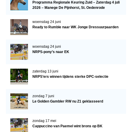
Programma Regionale Keuring Zuid – Zaterdag 4 juli
2026 – Manege De Pijnhorst, St. Oedenrode
Verrichtingsonderzoek 2020-2021
Verrichtingsonderzoek 2019-2020
woensdag 24 juni
Ready to Rumble naar WK Jonge Dressuurpaarden
Sport
Paard te koop
woensdag 24 juni
Inloggen
NRPS-pony’s naar EK
CONTACT
zaterdag 13 juni
REGIO'S
NRPS’ers winnen tijdens sterke DPC-selectie
Regio Noord
Bestuur Regio Noord
zondag 7 juni
Le Golden Gambler RW nu Z1 geklasseerd
Regio Midden
Bestuur Regio Midden
zondag 17 mei
Regio West
Cappuccino van Paemel wint brons op BK