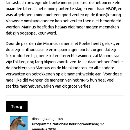
fantastisch bewegende bonte merrie presteerde het om enkele
NRPS Keuringen
maanden later al met mooie punten te slagen voor haar ABOP, en
was afgelopen zomer met een goed veulen op de (thuis)keuring.
Hengstenkeuring
Vanwege omstandigheden kon het veulen toen niet beoordeeld
Regionale Keuringen
worden; Marinus heeft dus helaas niet meer mogen meemaken
dat zijn oogappel keur werd.
Nationale Keuring
Door de paarden die Marinus samen met Roelie heeft gefokt, en
Late Veulenkeuring
door zijn enthousiasme en inspanningen om te zorgen dat zijn
ABOP
fokproducten bij goede ruiters terecht kwamen, zal Marinus via
zijn fokkerij nog lang blijven voortleven. Maar daar hebben Roelie,
Sport
de dochters van Marinus en de kleinkinderen, en alle andere
verwanten en betrokkenen op dit moment weinig aan. Voor deze
Wereldkampioenschap Jonge Paarden
moeilijke tijd wensen de mensen van het NRPS hun heel veel
Dutch Pony Championship
sterkte met het verwerken van dit grote verlies.
Evenementen
Arabian Horse Events
Terug
Arabissimo
dinsdag 4 augustus
Programma Nationale keuring woensdag 12
Veulenregistratie
augustus 2026