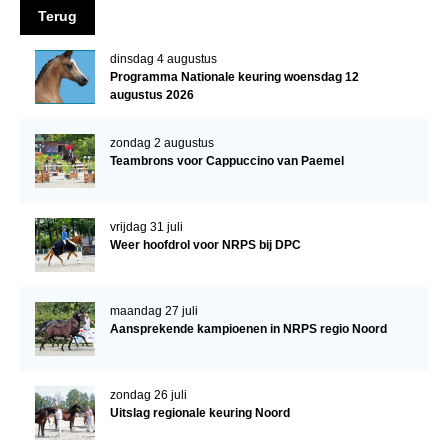
Terug
Veulens en merries
Zoek een NRPS paard
dinsdag 4 augustus
Programma Nationale keuring woensdag 12
PEDIGREE ONLINE
augustus 2026
Informatie aan je paard of pony toevoegen
zondag 2 augustus
Onze fokkerij
Teambrons voor Cappuccino van Paemel
Fokkerij informatie
Fokprogramma's en registratie
vrijdag 31 juli
Weer hoofdrol voor NRPS bij DPC
Informatie veulen registratie
Veulen registratie
maandag 27 juli
NRPS-Boegbeeld
Aansprekende kampioenen in NRPS regio Noord
Predicaten
zondag 26 juli
Cornage
Uitslag regionale keuring Noord
Röntgenonderzoek