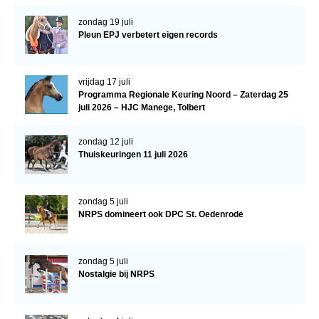
WBSFH
zondag 19 juli
Pleun EPJ verbetert eigen records
Dekhengsten
Zoek een hengst
vrijdag 17 juli
HENGSTEN ONLINE
Programma Regionale Keuring Noord – Zaterdag 25
juli 2026 – HJC Manege, Tolbert
Hengstenselectie
Informatie Hengstenkeuring
zondag 12 juli
Thuiskeuringen 11 juli 2026
AANMELDEN HENGSTENKEURING ONDER HET
ZADEL 2026
Verrichtingsonderzoek NRPS
zondag 5 juli
NRPS domineert ook DPC St. Oedenrode
Verrichtingsonderzoek 2025-2026
Verrichtingsonderzoek 2024-2025
zondag 5 juli
Verrichtingsonderzoek 2023-2024
Nostalgie bij NRPS
Verrichtingsonderzoek 2022-2023
Verrichtingsonderzoek 2021-2022