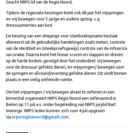
Geacht NRPS lid van de Regio Noord,
NRPS Keuringen
Tijdens de regionale keuringen komt ook dit jaar het vrijspringen
Hengstenkeuring
en vrij bewegen voor 3-jarige en oudere spring- c.q.
dressuurmerries aan bod.
Regionale Keuringen
De keuring van een driejarige voor stamboekopname bestaat
Nationale Keuring
allereerst uit de gebruikelijke handelingen zoals meten, controle
Late Veulenkeuring
van de identiteit en (steekproefsgewijs) controle van de influenza
vaccinatie. Daarna komt het lineair scoren en stappen en draven
ABOP
op de harde bodem, gevolgd door het onderdeel: vrij bewegen
Sport
voor de dressuur gefokte dieren, en vrijspringen/-bewegen voor
de springen en allround/eventing gefokte dieren. Dit vindt binnen
Wereldkampioenschap Jonge Paarden
plaats in een veilig omheinde ruimte.
Dutch Pony Championship
Om het vrijspringen / vrij bewegen alvast te oefenen in een
Evenementen
binnenhal organiseert NRPS Regio Noord een oefenavond in
Beilen op 11 juli a.s. onder begeleiding van NRPS jurylid Bart
Arabian Horse Events
Waninge. NRPS leden kunnen zich voor 4 juli opgeven
via
nrpsregionoord@gmail.com
.
Arabissimo
Veulenregistratie