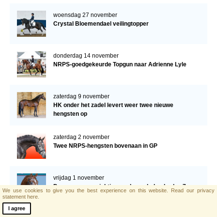
verder!
woensdag 27 november
Crystal Bloemendael veilingtopper
donderdag 14 november
NRPS-goedgekeurde Topgun naar Adrienne Lyle
zaterdag 9 november
HK onder het zadel levert weer twee nieuwe
hengsten op
zaterdag 2 november
Twee NRPS-hengsten bovenaan in GP
vrijdag 1 november
Programma verrichtingsonderzoek donderdag 7 en
We use cookies to give you the best experience on this website.
Read our privacy
vrijdag 8 november a.s.
statement here.
I agree