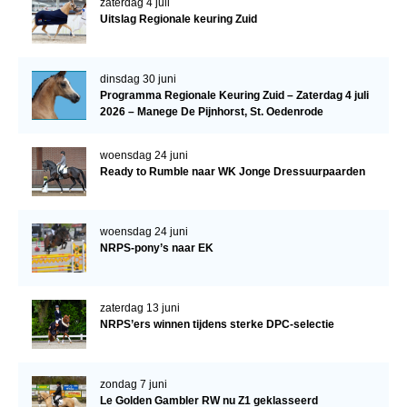
zaterdag 4 juli
Uitslag Regionale keuring Zuid
Verrichtingsonderzoek 2020-2021
Verrichtingsonderzoek 2019-2020
dinsdag 30 juni
Sport
Programma Regionale Keuring Zuid – Zaterdag 4 juli
2026 – Manege De Pijnhorst, St. Oedenrode
Paard te koop
woensdag 24 juni
Inloggen
Ready to Rumble naar WK Jonge Dressuurpaarden
CONTACT
REGIO'S
woensdag 24 juni
NRPS-pony’s naar EK
Regio Noord
Bestuur Regio Noord
zaterdag 13 juni
Regio Midden
NRPS’ers winnen tijdens sterke DPC-selectie
Bestuur Regio Midden
Regio West
zondag 7 juni
Le Golden Gambler RW nu Z1 geklasseerd