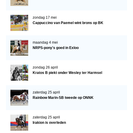
Bestuur Regio West
Regio Zuid
zondag 17 mei
Bestuur Regio Zuid
Cappuccino van Paemel wint brons op BK
Word vrijiwilliger
maandag 4 mei
KALENDER
NRPS-pony's goed in Exloo
Evenementen
ACCOUNT AANMAKEN
zondag 26 april
Kratos B piekt onder Wesley ter Harmsel
zaterdag 25 april
Rainbow Marin-SB tweede op ONNK
zaterdag 25 april
Irakion is overleden