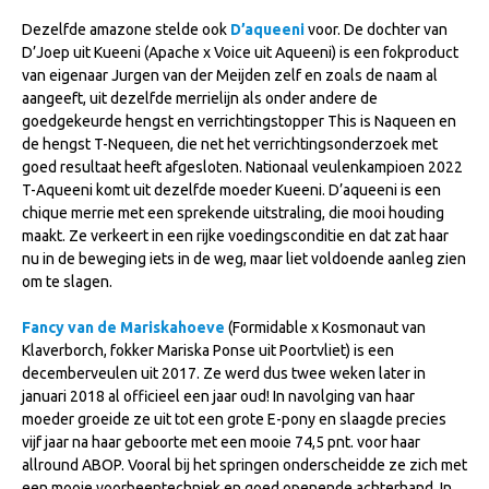
Veulens en merries
Dezelfde amazone stelde ook
D’aqueeni
voor. De dochter van
D’Joep uit Kueeni (Apache x Voice uit Aqueeni) is een fokproduct
Zoek een NRPS paard
van eigenaar Jurgen van der Meijden zelf en zoals de naam al
aangeeft, uit dezelfde merrielijn als onder andere de
PEDIGREE ONLINE
goedgekeurde hengst en verrichtingstopper This is Naqueen en
Informatie aan je paard of pony toevoegen
de hengst T-Nequeen, die net het verrichtingsonderzoek met
goed resultaat heeft afgesloten. Nationaal veulenkampioen 2022
Onze fokkerij
T-Aqueeni komt uit dezelfde moeder Kueeni. D’aqueeni is een
Fokkerij informatie
chique merrie met een sprekende uitstraling, die mooi houding
maakt. Ze verkeert in een rijke voedingsconditie en dat zat haar
Fokprogramma's en registratie
nu in de beweging iets in de weg, maar liet voldoende aanleg zien
om te slagen.
Informatie veulen registratie
Veulen registratie
Fancy van de Mariskahoeve
(Formidable x Kosmonaut van
Klaverborch, fokker Mariska Ponse uit Poortvliet) is een
NRPS-Boegbeeld
decemberveulen uit 2017. Ze werd dus twee weken later in
januari 2018 al officieel een jaar oud! In navolging van haar
Predicaten
moeder groeide ze uit tot een grote E-pony en slaagde precies
Cornage
vijf jaar na haar geboorte met een mooie 74,5 pnt. voor haar
allround ABOP. Vooral bij het springen onderscheidde ze zich met
Röntgenonderzoek
een mooie voorbeentechniek en goed openende achterhand. In