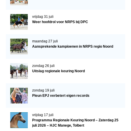
Verrichtingsonderzoek 2020-2021
vrijdag 31 juli
Verrichtingsonderzoek 2019-2020
Weer hoofdrol voor NRPS bij DPC
Sport
Paard te koop
maandag 27 juli
Aansprekende kampioenen in NRPS regio Noord
Inloggen
CONTACT
zondag 26 juli
Uitslag regionale keuring Noord
REGIO'S
Regio Noord
zondag 19 juli
Bestuur Regio Noord
Pleun EPJ verbetert eigen records
Regio Midden
Bestuur Regio Midden
vrijdag 17 juli
Programma Regionale Keuring Noord – Zaterdag 25
Regio West
juli 2026 – HJC Manege, Tolbert