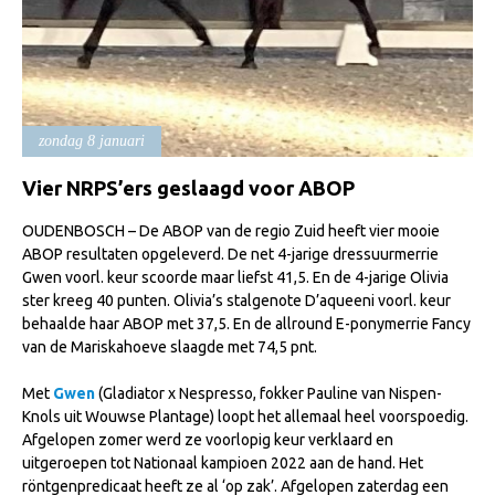
Import registratie
Veulenregistratie
I&R Registratie
Informatie overschrijven paspoort
zondag 8 januari
Formulier overschrijven op naam
Vier NRPS’ers geslaagd voor ABOP
Animal Health Regulation
OUDENBOSCH – De ABOP van de regio Zuid heeft vier mooie
Gids voor Goede Praktijken
ABOP resultaten opgeleverd. De net 4-jarige dressuurmerrie
Gwen voorl. keur scoorde maar liefst 41,5. En de 4-jarige Olivia
Marktplaats
ster kreeg 40 punten. Olivia’s stalgenote D’aqueeni voorl. keur
Tarievenlijst
behaalde haar ABOP met 37,5. En de allround E-ponymerrie Fancy
van de Mariskahoeve slaagde met 74,5 pnt.
Veel gestelde vragen
Met
Gwen
(Gladiator x Nespresso, fokker Pauline van Nispen-
Webshop
Knols uit Wouwse Plantage) loopt het allemaal heel voorspoedig.
Evenementen
Afgelopen zomer werd ze voorlopig keur verklaard en
uitgeroepen tot Nationaal kampioen 2022 aan de hand. Het
NRPS Select Sale
röntgenpredicaat heeft ze al ‘op zak’. Afgelopen zaterdag een