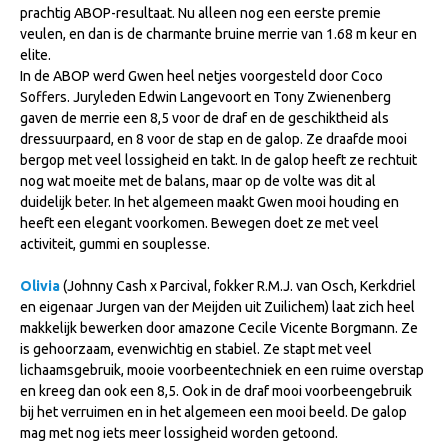
prachtig ABOP-resultaat. Nu alleen nog een eerste premie
NRPS Keuringen
veulen, en dan is de charmante bruine merrie van 1.68 m keur en
elite.
Hengstenkeuring
In de ABOP werd Gwen heel netjes voorgesteld door Coco
Regionale Keuringen
Soffers. Juryleden Edwin Langevoort en Tony Zwienenberg
gaven de merrie een 8,5 voor de draf en de geschiktheid als
Nationale Keuring
dressuurpaard, en 8 voor de stap en de galop. Ze draafde mooi
Late Veulenkeuring
bergop met veel lossigheid en takt. In de galop heeft ze rechtuit
nog wat moeite met de balans, maar op de volte was dit al
ABOP
duidelijk beter. In het algemeen maakt Gwen mooi houding en
heeft een elegant voorkomen. Bewegen doet ze met veel
Sport
activiteit, gummi en souplesse.
Wereldkampioenschap Jonge Paarden
Olivia
(Johnny Cash x Parcival, fokker R.M.J. van Osch, Kerkdriel
Dutch Pony Championship
en eigenaar Jurgen van der Meijden uit Zuilichem) laat zich heel
makkelijk bewerken door amazone Cecile Vicente Borgmann. Ze
Evenementen
is gehoorzaam, evenwichtig en stabiel. Ze stapt met veel
Arabian Horse Events
lichaamsgebruik, mooie voorbeentechniek en een ruime overstap
en kreeg dan ook een 8,5. Ook in de draf mooi voorbeengebruik
Arabissimo
bij het verruimen en in het algemeen een mooi beeld. De galop
Veulenregistratie
mag met nog iets meer lossigheid worden getoond.