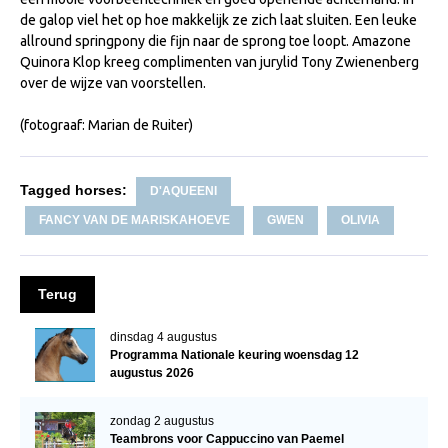
WBSFH
de galop viel het op hoe makkelijk ze zich laat sluiten. Een leuke
allround springpony die fijn naar de sprong toe loopt. Amazone
Dekhengsten
Quinora Klop kreeg complimenten van jurylid Tony Zwienenberg
over de wijze van voorstellen.
Zoek een hengst
HENGSTEN ONLINE
(fotograaf: Marian de Ruiter)
Hengstenselectie
Tagged horses:
D'AQUEENI
Informatie Hengstenkeuring
FANCY VAN DE MARISKAHOEVE
GWEN
OLIVIA
AANMELDEN HENGSTENKEURING ONDER HET
ZADEL 2026
Verrichtingsonderzoek NRPS
Terug
Verrichtingsonderzoek 2025-2026
dinsdag 4 augustus
Verrichtingsonderzoek 2024-2025
Programma Nationale keuring woensdag 12
augustus 2026
Verrichtingsonderzoek 2023-2024
Verrichtingsonderzoek 2022-2023
zondag 2 augustus
Teambrons voor Cappuccino van Paemel
Verrichtingsonderzoek 2021-2022