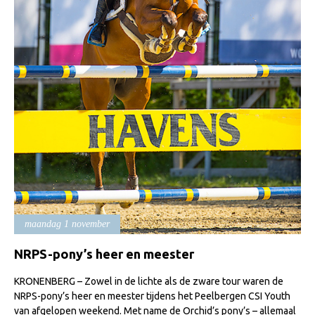
Import registratie
Veulenregistratie
I&R Registratie
Informatie overschrijven paspoort
Formulier overschrijven op naam
Animal Health Regulation
Gids voor Goede Praktijken
Marktplaats
Tarievenlijst
maandag 1 november
Veel gestelde vragen
NRPS-pony’s heer en meester
Webshop
Evenementen
KRONENBERG – Zowel in de lichte als de zware tour waren de
NRPS-pony’s heer en meester tijdens het Peelbergen CSI Youth
NRPS Select Sale
van afgelopen weekend. Met name de Orchid’s pony’s – allemaal