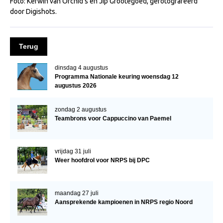
Foto: Kerwin van Orchid’s en Jip Grootegoed, gefotografeerd
WBSFH
door Digishots.
Dekhengsten
Zoek een hengst
Terug
HENGSTEN ONLINE
dinsdag 4 augustus
Programma Nationale keuring woensdag 12
Hengstenselectie
augustus 2026
Informatie Hengstenkeuring
zondag 2 augustus
AANMELDEN HENGSTENKEURING ONDER HET
Teambrons voor Cappuccino van Paemel
ZADEL 2026
Verrichtingsonderzoek NRPS
vrijdag 31 juli
Verrichtingsonderzoek 2025-2026
Weer hoofdrol voor NRPS bij DPC
Verrichtingsonderzoek 2024-2025
Verrichtingsonderzoek 2023-2024
maandag 27 juli
Aansprekende kampioenen in NRPS regio Noord
Verrichtingsonderzoek 2022-2023
Verrichtingsonderzoek 2021-2022