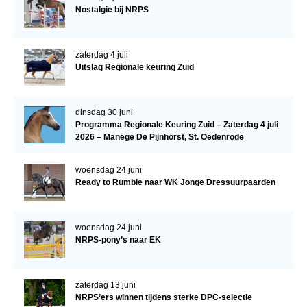
Bestuur Regio West
Nostalgie bij NRPS
Regio Zuid
Bestuur Regio Zuid
zaterdag 4 juli
Uitslag Regionale keuring Zuid
Word vrijiwilliger
KALENDER
dinsdag 30 juni
Evenementen
Programma Regionale Keuring Zuid – Zaterdag 4 juli
2026 – Manege De Pijnhorst, St. Oedenrode
ACCOUNT AANMAKEN
woensdag 24 juni
Ready to Rumble naar WK Jonge Dressuurpaarden
woensdag 24 juni
NRPS-pony’s naar EK
zaterdag 13 juni
NRPS’ers winnen tijdens sterke DPC-selectie