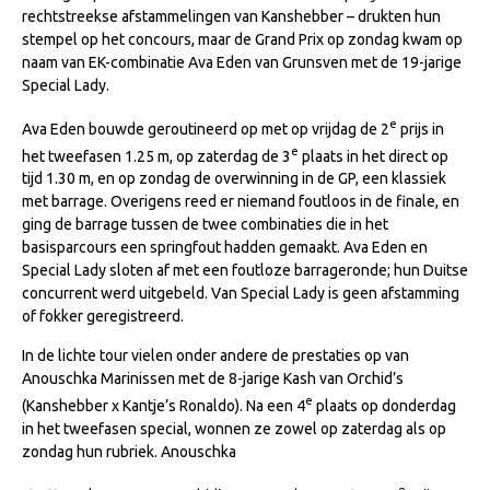
rechtstreekse afstammelingen van Kanshebber – drukten hun
NRPS Keuringen
stempel op het concours, maar de Grand Prix op zondag kwam op
Hengstenkeuring
naam van EK-combinatie Ava Eden van Grunsven met de 19-jarige
Special Lady.
Regionale Keuringen
e
Ava Eden bouwde geroutineerd op met op vrijdag de 2
prijs in
Nationale Keuring
e
het tweefasen 1.25 m, op zaterdag de 3
plaats in het direct op
Late Veulenkeuring
tijd 1.30 m, en op zondag de overwinning in de GP, een klassiek
met barrage. Overigens reed er niemand foutloos in de finale, en
ABOP
ging de barrage tussen de twee combinaties die in het
Sport
basisparcours een springfout hadden gemaakt. Ava Eden en
Special Lady sloten af met een foutloze barrageronde; hun Duitse
Wereldkampioenschap Jonge Paarden
concurrent werd uitgebeld. Van Special Lady is geen afstamming
of fokker geregistreerd.
Dutch Pony Championship
In de lichte tour vielen onder andere de prestaties op van
Evenementen
Anouschka Marinissen met de 8-jarige Kash van Orchid’s
Arabian Horse Events
e
(Kanshebber x Kantje’s Ronaldo). Na een 4
plaats op donderdag
in het tweefasen special, wonnen ze zowel op zaterdag als op
Arabissimo
zondag hun rubriek. Anouschka
Veulenregistratie
e