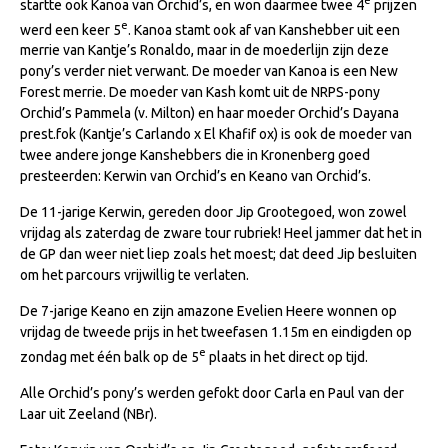
startte ook Kanoa van Orchid’s, en won daarmee twee 4
prijzen
Veulens en merries
e
werd een keer 5
. Kanoa stamt ook af van Kanshebber uit een
merrie van Kantje’s Ronaldo, maar in de moederlijn zijn deze
Zoek een NRPS paard
pony’s verder niet verwant. De moeder van Kanoa is een New
PEDIGREE ONLINE
Forest merrie. De moeder van Kash komt uit de NRPS-pony
Orchid’s Pammela (v. Milton) en haar moeder Orchid’s Dayana
Informatie aan je paard of pony toevoegen
prest.fok (Kantje’s Carlando x El Khafif ox) is ook de moeder van
twee andere jonge Kanshebbers die in Kronenberg goed
Onze fokkerij
presteerden: Kerwin van Orchid’s en Keano van Orchid’s.
Fokkerij informatie
De 11-jarige Kerwin, gereden door Jip Grootegoed, won zowel
Fokprogramma's en registratie
vrijdag als zaterdag de zware tour rubriek! Heel jammer dat het in
de GP dan weer niet liep zoals het moest; dat deed Jip besluiten
Informatie veulen registratie
om het parcours vrijwillig te verlaten.
Veulen registratie
De 7-jarige Keano en zijn amazone Evelien Heere wonnen op
NRPS-Boegbeeld
vrijdag de tweede prijs in het tweefasen 1.15m en eindigden op
e
zondag met één balk op de 5
plaats in het direct op tijd.
Predicaten
Alle Orchid’s pony’s werden gefokt door Carla en Paul van der
Cornage
Laar uit Zeeland (NBr).
Röntgenonderzoek