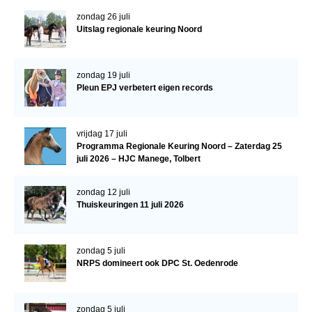
zondag 26 juli
Verrichtingsonderzoek 2020-2021
Uitslag regionale keuring Noord
Verrichtingsonderzoek 2019-2020
Sport
zondag 19 juli
Pleun EPJ verbetert eigen records
Paard te koop
Inloggen
vrijdag 17 juli
CONTACT
Programma Regionale Keuring Noord – Zaterdag 25
juli 2026 – HJC Manege, Tolbert
REGIO'S
zondag 12 juli
Regio Noord
Thuiskeuringen 11 juli 2026
Bestuur Regio Noord
Regio Midden
zondag 5 juli
NRPS domineert ook DPC St. Oedenrode
Bestuur Regio Midden
Regio West
zondag 5 juli