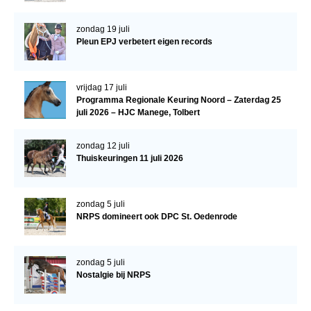
Veulens en merries
zondag 19 juli
Zoek een NRPS paard
Pleun EPJ verbetert eigen records
PEDIGREE ONLINE
Informatie aan je paard of pony toevoegen
vrijdag 17 juli
Programma Regionale Keuring Noord – Zaterdag 25
Onze fokkerij
juli 2026 – HJC Manege, Tolbert
Fokkerij informatie
zondag 12 juli
Fokprogramma's en registratie
Thuiskeuringen 11 juli 2026
Informatie veulen registratie
zondag 5 juli
Veulen registratie
NRPS domineert ook DPC St. Oedenrode
NRPS-Boegbeeld
Predicaten
zondag 5 juli
Nostalgie bij NRPS
Cornage
Röntgenonderzoek