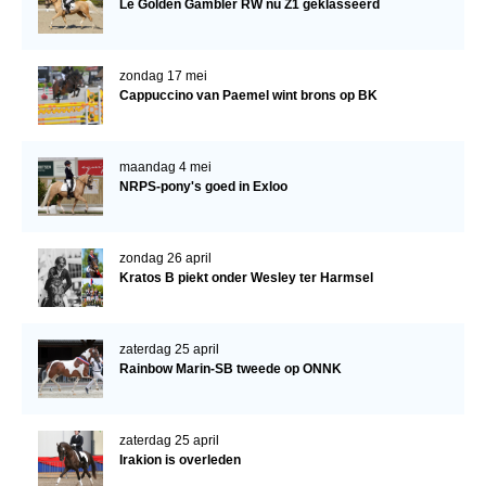
Le Golden Gambler RW nu Z1 geklasseerd
Verrichtingsonderzoek 2020-2021
Verrichtingsonderzoek 2019-2020
zondag 17 mei
Cappuccino van Paemel wint brons op BK
Sport
Paard te koop
maandag 4 mei
NRPS-pony's goed in Exloo
Inloggen
CONTACT
zondag 26 april
REGIO'S
Kratos B piekt onder Wesley ter Harmsel
Regio Noord
Bestuur Regio Noord
zaterdag 25 april
Rainbow Marin-SB tweede op ONNK
Regio Midden
Bestuur Regio Midden
zaterdag 25 april
Regio West
Irakion is overleden