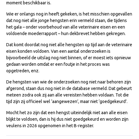
moment beschikbaar is.
Import registratie
Wie er onlangs nog in heeft gekeken, is het misschien opgevallen
Veulenregistratie
dat nog niet alle jonge hengsten erin vermeld staan, die tijdens
I&R Registratie
het gala – onder voorbehoud van alle veterinaire eisen en een
voldoende moederrapport – hun dekbrevet hebben gekregen.
Informatie overschrijven paspoort
Dat komt doordat nog niet alle hengsten op tijd aan de veterinaire
Formulier overschrijven op naam
eisen konden voldoen. Van een aantal onderzoeken is
bijvoorbeeld de uitslag nog niet binnen, of er moest iets opnieuw
Animal Health Regulation
gedaan worden omdat er een foutje in het proces was
Gids voor Goede Praktijken
opgetreden, enz.
Marktplaats
De hengsten van wie de onderzoeken nog niet naar behoren zijn
afgerond, staan dus nog niet in de database vermeld. Dat gebeurt
Tarievenlijst
meteen zodra ook zij aan alle vereisten hebben voldaan. Tot die
Veel gestelde vragen
tijd zijn zij officieel wel ‘aangewezen’, maar niet ‘goedgekeurd’.
Webshop
Mocht het zo zijn dat een hengst uiteindelijk niet aan alle eisen
blijkt te voldoen, dan is hij dus niet goedgekeurd en worden zijn
Evenementen
veulens in 2026 opgenomen in het B-register.
NRPS Select Sale