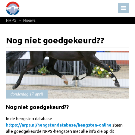
NRPS
>
Nieuws
Home
Nieuws
Nog niet goedgekeurd??
Over NRPS
Bestuur NRPS
Lidmaatschap NRPS
Informatie
Lid worden
donderdag 17 april
Statuten en reglementen
Nog niet goedgekeurd??
Privacyverklaring
Algemeen
In de hengsten database
https://nrps.nl/hengstendatabase/hengsten-online
staan
Paardenpaspoort aanvragen
alle goedgekeurde NRPS-hengsten met alle info die op dit