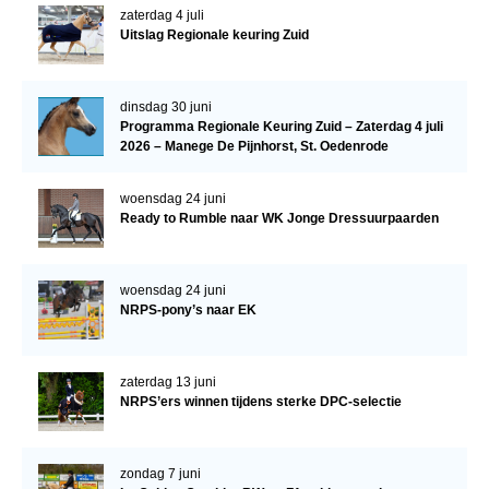
zaterdag 4 juli
WBSFH
Uitslag Regionale keuring Zuid
Dekhengsten
Zoek een hengst
dinsdag 30 juni
Programma Regionale Keuring Zuid – Zaterdag 4 juli
HENGSTEN ONLINE
2026 – Manege De Pijnhorst, St. Oedenrode
Hengstenselectie
woensdag 24 juni
Informatie Hengstenkeuring
Ready to Rumble naar WK Jonge Dressuurpaarden
AANMELDEN HENGSTENKEURING ONDER HET
ZADEL 2026
woensdag 24 juni
Verrichtingsonderzoek NRPS
NRPS-pony’s naar EK
Verrichtingsonderzoek 2025-2026
Verrichtingsonderzoek 2024-2025
zaterdag 13 juni
NRPS’ers winnen tijdens sterke DPC-selectie
Verrichtingsonderzoek 2023-2024
Verrichtingsonderzoek 2022-2023
zondag 7 juni
Verrichtingsonderzoek 2021-2022