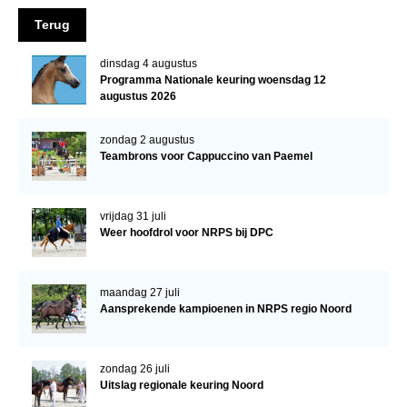
NRPS Keuringen
Terug
Hengstenkeuring
dinsdag 4 augustus
Regionale Keuringen
Programma Nationale keuring woensdag 12
augustus 2026
Nationale Keuring
zondag 2 augustus
Late Veulenkeuring
Teambrons voor Cappuccino van Paemel
ABOP
Sport
vrijdag 31 juli
Weer hoofdrol voor NRPS bij DPC
Wereldkampioenschap Jonge Paarden
Dutch Pony Championship
maandag 27 juli
Evenementen
Aansprekende kampioenen in NRPS regio Noord
Arabian Horse Events
Arabissimo
zondag 26 juli
Uitslag regionale keuring Noord
Veulenregistratie