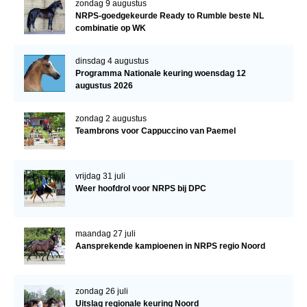
zondag 9 augustus
NRPS Keuringen
NRPS-goedgekeurde Ready to Rumble beste NL
combinatie op WK
Hengstenkeuring
Regionale Keuringen
dinsdag 4 augustus
Programma Nationale keuring woensdag 12
Nationale Keuring
augustus 2026
Late Veulenkeuring
zondag 2 augustus
ABOP
Teambrons voor Cappuccino van Paemel
Sport
vrijdag 31 juli
Wereldkampioenschap Jonge Paarden
Weer hoofdrol voor NRPS bij DPC
Dutch Pony Championship
Evenementen
maandag 27 juli
Aansprekende kampioenen in NRPS regio Noord
Arabian Horse Events
Arabissimo
zondag 26 juli
Veulenregistratie
Uitslag regionale keuring Noord