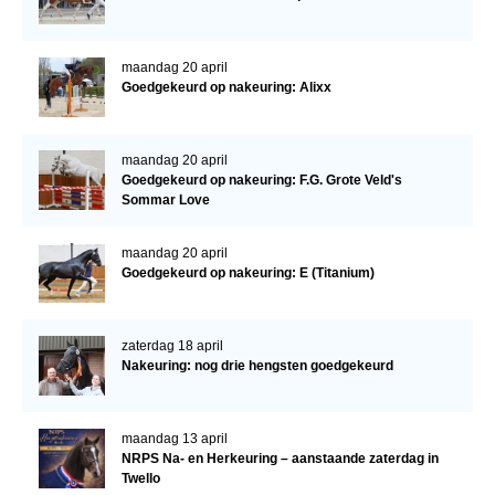
Bestuur Regio West
Regio Zuid
maandag 20 april
Bestuur Regio Zuid
Goedgekeurd op nakeuring: Alixx
Word vrijiwilliger
KALENDER
maandag 20 april
Goedgekeurd op nakeuring: F.G. Grote Veld's
Evenementen
Sommar Love
ACCOUNT AANMAKEN
maandag 20 april
Goedgekeurd op nakeuring: E (Titanium)
zaterdag 18 april
Nakeuring: nog drie hengsten goedgekeurd
maandag 13 april
NRPS Na- en Herkeuring – aanstaande zaterdag in
Twello