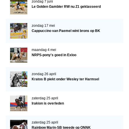
zondag 7 juni
Le Golden Gambler RW nu Z1 geklasseerd
Verrichtingsonderzoek 2020-2021
Verrichtingsonderzoek 2019-2020
zondag 17 mei
Sport
Cappuccino van Paemel wint brons op BK
Paard te koop
maandag 4 mei
Inloggen
NRPS-pony's goed in Exloo
CONTACT
REGIO'S
zondag 26 april
Kratos B piekt onder Wesley ter Harmsel
Regio Noord
Bestuur Regio Noord
zaterdag 25 april
Regio Midden
Irakion is overleden
Bestuur Regio Midden
Regio West
zaterdag 25 april
Rainbow Marin-SB tweede op ONNK