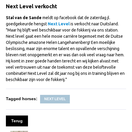
Import registratie
Next Level verkocht
Veulenregistratie
Stal van de Sande
meldt op facebook dat de zaterdag jl.
goedgekeurde hengst
Next Level
is verkocht naar Duitsland.
I&R Registratie
"Maar hij blijft wel beschikbaar voor de fokkerij via ons station.
Informatie overschrijven paspoort
Next level gaat een hele mooie carrière tegemoet met de Duitse
Olympische amazone Helen Langehanenberg! Een moeilijke
Formulier overschrijven op naam
beslissing, maar zijn enorme talent en opvallende verschijning
bleven niet onopgemerkt en er was dan ook veel vraag naar hem.
Animal Health Regulation
Hij komt in zeer goede handen terecht en wij kijken alvast met
Gids voor Goede Praktijken
veel vertrouwen uit naar de toekomst van deze beloftevolle
combinatie! Next Level zal dit jaar nog bij ons in training blijven en
Marktplaats
beschikbaar zijn voor de fokkerij."
Tarievenlijst
Veel gestelde vragen
Tagged horses:
NEXT LEVEL
Webshop
Evenementen
Terug
NRPS Select Sale