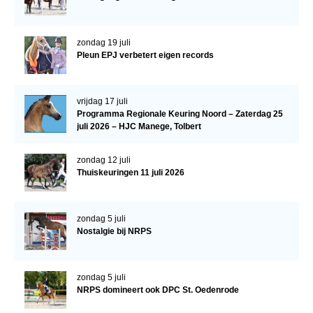
Veulens en merries
Zoek een NRPS paard
zondag 19 juli
Pleun EPJ verbetert eigen records
PEDIGREE ONLINE
Informatie aan je paard of pony toevoegen
vrijdag 17 juli
Onze fokkerij
Programma Regionale Keuring Noord – Zaterdag 25
juli 2026 – HJC Manege, Tolbert
Fokkerij informatie
Fokprogramma's en registratie
zondag 12 juli
Thuiskeuringen 11 juli 2026
Informatie veulen registratie
Veulen registratie
zondag 5 juli
NRPS-Boegbeeld
Nostalgie bij NRPS
Predicaten
Cornage
zondag 5 juli
NRPS domineert ook DPC St. Oedenrode
Röntgenonderzoek