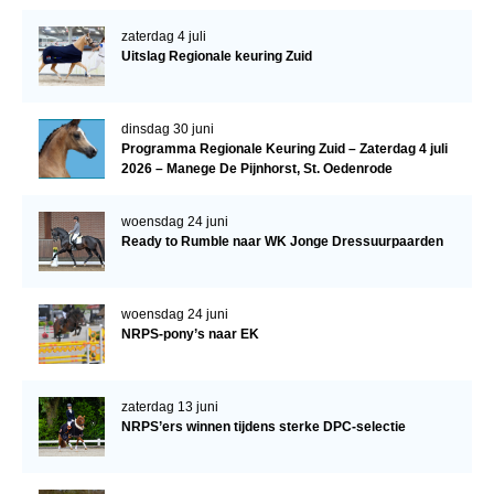
WBSFH
zaterdag 4 juli
Dekhengsten
Uitslag Regionale keuring Zuid
Zoek een hengst
dinsdag 30 juni
HENGSTEN ONLINE
Programma Regionale Keuring Zuid – Zaterdag 4 juli
2026 – Manege De Pijnhorst, St. Oedenrode
Hengstenselectie
Informatie Hengstenkeuring
woensdag 24 juni
Ready to Rumble naar WK Jonge Dressuurpaarden
AANMELDEN HENGSTENKEURING ONDER HET
ZADEL 2026
Verrichtingsonderzoek NRPS
woensdag 24 juni
NRPS-pony’s naar EK
Verrichtingsonderzoek 2025-2026
Verrichtingsonderzoek 2024-2025
zaterdag 13 juni
Verrichtingsonderzoek 2023-2024
NRPS’ers winnen tijdens sterke DPC-selectie
Verrichtingsonderzoek 2022-2023
Verrichtingsonderzoek 2021-2022