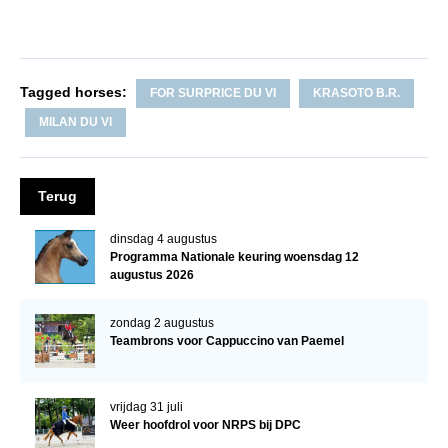
Verrichtingsonderzoek 2020-2021
Verrichtingsonderzoek 2019-2020
Tagged horses:
FOR SURPRICE DU VI
KRASOTO B.R.
Sport
MILAN DU VI
Paard te koop
Inloggen
Terug
CONTACT
dinsdag 4 augustus
REGIO'S
Programma Nationale keuring woensdag 12
augustus 2026
Regio Noord
Bestuur Regio Noord
zondag 2 augustus
Teambrons voor Cappuccino van Paemel
Regio Midden
Bestuur Regio Midden
vrijdag 31 juli
Regio West
Weer hoofdrol voor NRPS bij DPC