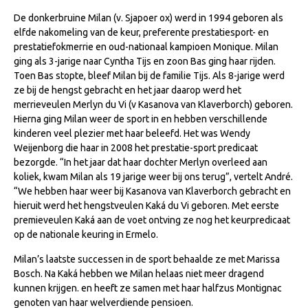
Veulens en merries
De donkerbruine Milan (v. Sjapoer ox) werd in 1994 geboren als
elfde nakomeling van de keur, preferente prestatiesport- en
Zoek een NRPS paard
prestatiefokmerrie en oud-nationaal kampioen Monique. Milan
ging als 3-jarige naar Cyntha Tijs en zoon Bas ging haar rijden.
PEDIGREE ONLINE
Toen Bas stopte, bleef Milan bij de familie Tijs. Als 8-jarige werd
Informatie aan je paard of pony toevoegen
ze bij de hengst gebracht en het jaar daarop werd het
merrieveulen Merlyn du Vi (v Kasanova van Klaverborch) geboren.
Onze fokkerij
Hierna ging Milan weer de sport in en hebben verschillende
kinderen veel plezier met haar beleefd. Het was Wendy
Fokkerij informatie
Weijenborg die haar in 2008 het prestatie-sport predicaat
Fokprogramma's en registratie
bezorgde. “In het jaar dat haar dochter Merlyn overleed aan
koliek, kwam Milan als 19 jarige weer bij ons terug”, vertelt André.
Informatie veulen registratie
“We hebben haar weer bij Kasanova van Klaverborch gebracht en
Veulen registratie
hieruit werd het hengstveulen Kaká du Vi geboren. Met eerste
premieveulen Kaká aan de voet ontving ze nog het keurpredicaat
NRPS-Boegbeeld
op de nationale keuring in Ermelo.
Predicaten
Milan’s laatste successen in de sport behaalde ze met Marissa
Bosch. Na Kaká hebben we Milan helaas niet meer dragend
Cornage
kunnen krijgen. en heeft ze samen met haar halfzus Montignac
Röntgenonderzoek
genoten van haar welverdiende pensioen.