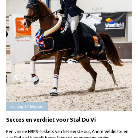
Import registratie
Veulenregistratie
I&R Registratie
Informatie overschrijven paspoort
Formulier overschrijven op naam
Animal Health Regulation
Gids voor Goede Praktijken
Marktplaats
Tarievenlijst
Veel gestelde vragen
zondag 18 februari
Webshop
Succes en verdriet voor Stal Du Vi
Evenementen
Een van de NRPS-fokkers van het eerste uur, André Veldmate en
NRPS Select Sale
zijn Stal du Vi, heeft begin februari weer een en ander