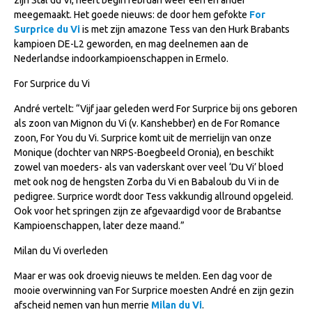
NRPS Keuringen
meegemaakt. Het goede nieuws: de door hem gefokte
For
Surprice du Vi
is met zijn amazone Tess van den Hurk Brabants
Hengstenkeuring
kampioen DE-L2 geworden, en mag deelnemen aan de
Nederlandse indoorkampioenschappen in Ermelo.
Regionale Keuringen
For Surprice du Vi
Nationale Keuring
André vertelt: “Vijf jaar geleden werd For Surprice bij ons geboren
Late Veulenkeuring
als zoon van Mignon du Vi (v. Kanshebber) en de For Romance
ABOP
zoon, For You du Vi. Surprice komt uit de merrielijn van onze
Monique (dochter van NRPS-Boegbeeld Oronia), en beschikt
Sport
zowel van moeders- als van vaderskant over veel ‘Du Vi’ bloed
Wereldkampioenschap Jonge Paarden
met ook nog de hengsten Zorba du Vi en Babaloub du Vi in de
pedigree. Surprice wordt door Tess vakkundig allround opgeleid.
Dutch Pony Championship
Ook voor het springen zijn ze afgevaardigd voor de Brabantse
Kampioenschappen, later deze maand.”
Evenementen
Milan du Vi overleden
Arabian Horse Events
Maar er was ook droevig nieuws te melden. Een dag voor de
Arabissimo
mooie overwinning van For Surprice moesten André en zijn gezin
Veulenregistratie
afscheid nemen van hun merrie
Milan du Vi
.