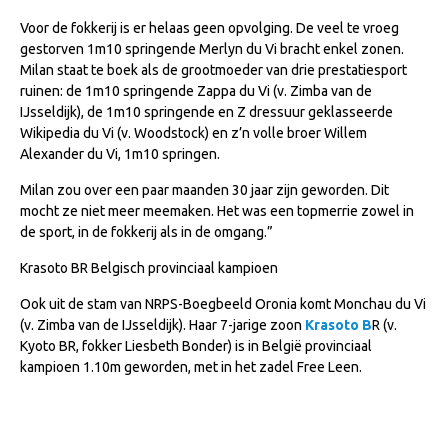
WBSFH
Voor de fokkerij is er helaas geen opvolging. De veel te vroeg
gestorven 1m10 springende Merlyn du Vi bracht enkel zonen.
Dekhengsten
Milan staat te boek als de grootmoeder van drie prestatiesport
Zoek een hengst
ruinen: de 1m10 springende Zappa du Vi (v. Zimba van de
IJsseldijk), de 1m10 springende en Z dressuur geklasseerde
HENGSTEN ONLINE
Wikipedia du Vi (v. Woodstock) en z’n volle broer Willem
Alexander du Vi, 1m10 springen.
Hengstenselectie
Milan zou over een paar maanden 30 jaar zijn geworden. Dit
Informatie Hengstenkeuring
mocht ze niet meer meemaken. Het was een topmerrie zowel in
AANMELDEN HENGSTENKEURING ONDER HET
de sport, in de fokkerij als in de omgang.”
ZADEL 2026
Krasoto BR Belgisch provinciaal kampioen
Verrichtingsonderzoek NRPS
Ook uit de stam van NRPS-Boegbeeld Oronia komt Monchau du Vi
Verrichtingsonderzoek 2025-2026
(v. Zimba van de IJsseldijk). Haar 7-jarige zoon
Krasoto B
R (v.
Kyoto BR, fokker Liesbeth Bonder) is in België provinciaal
Verrichtingsonderzoek 2024-2025
kampioen 1.10m geworden, met in het zadel Free Leen.
Verrichtingsonderzoek 2023-2024
Verrichtingsonderzoek 2022-2023
Verrichtingsonderzoek 2021-2022