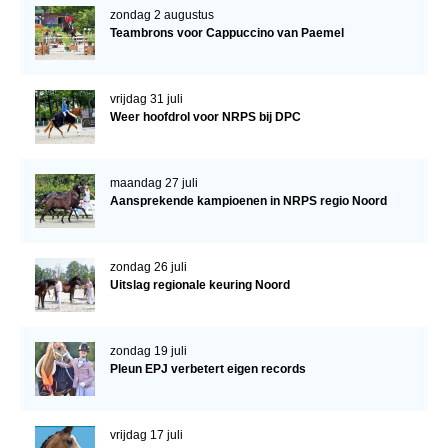
zondag 2 augustus
Veulens en merries
Teambrons voor Cappuccino van Paemel
Zoek een NRPS paard
PEDIGREE ONLINE
vrijdag 31 juli
Weer hoofdrol voor NRPS bij DPC
Informatie aan je paard of pony toevoegen
Onze fokkerij
maandag 27 juli
Fokkerij informatie
Aansprekende kampioenen in NRPS regio Noord
Fokprogramma's en registratie
Informatie veulen registratie
zondag 26 juli
Uitslag regionale keuring Noord
Veulen registratie
NRPS-Boegbeeld
zondag 19 juli
Predicaten
Pleun EPJ verbetert eigen records
Cornage
Röntgenonderzoek
vrijdag 17 juli