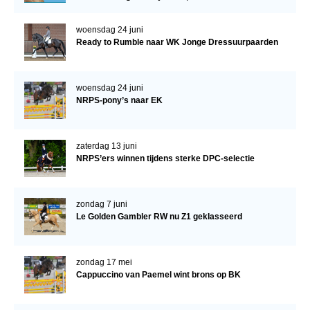
Verrichtingsonderzoek 2020-2021
woensdag 24 juni
Ready to Rumble naar WK Jonge Dressuurpaarden
Verrichtingsonderzoek 2019-2020
Sport
woensdag 24 juni
Paard te koop
NRPS-pony’s naar EK
Inloggen
CONTACT
zaterdag 13 juni
NRPS’ers winnen tijdens sterke DPC-selectie
REGIO'S
Regio Noord
zondag 7 juni
Le Golden Gambler RW nu Z1 geklasseerd
Bestuur Regio Noord
Regio Midden
zondag 17 mei
Bestuur Regio Midden
Cappuccino van Paemel wint brons op BK
Regio West