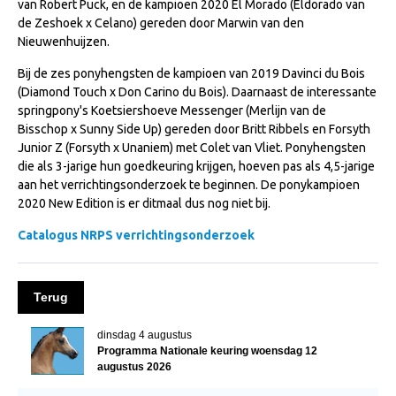
van Robert Puck, en de kampioen 2020 El Morado (Eldorado van
NRPS Keuringen
de Zeshoek x Celano) gereden door Marwin van den
Nieuwenhuijzen.
Hengstenkeuring
Bij de zes ponyhengsten de kampioen van 2019 Davinci du Bois
Regionale Keuringen
(Diamond Touch x Don Carino du Bois). Daarnaast de interessante
Nationale Keuring
springpony's Koetsiershoeve Messenger (Merlijn van de
Bisschop x Sunny Side Up) gereden door Britt Ribbels en Forsyth
Late Veulenkeuring
Junior Z (Forsyth x Unaniem) met Colet van Vliet. Ponyhengsten
die als 3-jarige hun goedkeuring krijgen, hoeven pas als 4,5-jarige
ABOP
aan het verrichtingsonderzoek te beginnen. De ponykampioen
Sport
2020 New Edition is er ditmaal dus nog niet bij.
Wereldkampioenschap Jonge Paarden
Catalogus NRPS verrichtingsonderzoek
Dutch Pony Championship
Evenementen
Terug
Arabian Horse Events
dinsdag 4 augustus
Arabissimo
Programma Nationale keuring woensdag 12
augustus 2026
Veulenregistratie