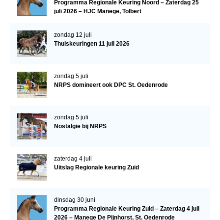
Programma Regionale Keuring Noord – Zaterdag 25
WBSFH
juli 2026 – HJC Manege, Tolbert
Dekhengsten
zondag 12 juli
Zoek een hengst
Thuiskeuringen 11 juli 2026
HENGSTEN ONLINE
zondag 5 juli
Hengstenselectie
NRPS domineert ook DPC St. Oedenrode
Informatie Hengstenkeuring
AANMELDEN HENGSTENKEURING ONDER HET
zondag 5 juli
ZADEL 2026
Nostalgie bij NRPS
Verrichtingsonderzoek NRPS
Verrichtingsonderzoek 2025-2026
zaterdag 4 juli
Uitslag Regionale keuring Zuid
Verrichtingsonderzoek 2024-2025
Verrichtingsonderzoek 2023-2024
dinsdag 30 juni
Verrichtingsonderzoek 2022-2023
Programma Regionale Keuring Zuid – Zaterdag 4 juli
2026 – Manege De Pijnhorst, St. Oedenrode
Verrichtingsonderzoek 2021-2022