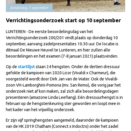
Import registratie
donderdag 3 september
Veulenregistratie
Verrichtingsonderzoek start op 10 september
I&R Registratie
LUNTEREN - De eerste beoordelingsdag van het
Informatie overschrijven paspoort
Verrichtingsonderzoek 200/201 vindt plaats op donderdag 10
september, aanvang zadelpresentaties 10.30 uur. De locatie is
Formulier overschrijven op naam
ditmaal De Nieuwe Heuvel te Lunteren, en hier zullen alle
Animal Health Regulation
beoordelingen en het examen (7-8 januari 2021) plaatsvinden.
Gids voor Goede Praktijken
Op de
startlijst
staan 24 hengsten. Onder de dertien dressuur
gefokte de kampioen van 2020 Licor (Vivaldi x Charmeur), die
Marktplaats
voorgesteld wordt door Dirk Jan van de Water. Ook de Vivaldi-
zoon VH-Lamborghini-Pomona (mv. San Remo), die vorig jaar het
Tarievenlijst
onderzoek niet af kon maken, zal zich alle beoordelingsdagen
Veel gestelde vragen
presenteren (amazone Linda Leeflang). Eén dressuurhengst is in
februari op de hengstenkeuring ster geworden en loopt mee in
Webshop
het kader van het vrijwillig onderzoek.
Evenementen
Er zijn vijf springhengsten aangemeld, daaronder de kampioen
van de HK 2019 Chatham (Connect x Indoctro) onder het zadel
NRPS Select Sale