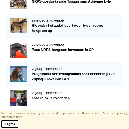
NRPS-goedgekeurde Topgun naar Adrienne Lyle
zaterdag 9 november
HK onder het zadel levert weer twee nieuwe
hengsten op
zaterdag 2 november
Twee NRPS-hengsten bovenaan in GP
vrijdag 1 november
Programma verrichtingsonderzoek donderdag 7 en
vrijdag 8 november a.s.
vrijdag 1 november
Lobeke ox is overleden
We use cookies to give you the best experience on this website.
Read our privacy
zaterdag 19 oktober
statement here.
Donatello van ’t Molenbosch wint met 199 pnt
I agree