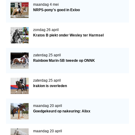
Bestuur Regio West
maandag 4 mei
NRPS-pony's goed in Exloo
Regio Zuid
Bestuur Regio Zuid
zondag 26 april
Word vrijiwilliger
Kratos B piekt onder Wesley ter Harmsel
KALENDER
Evenementen
zaterdag 25 april
Rainbow Marin-SB tweede op ONNK
ACCOUNT AANMAKEN
zaterdag 25 april
Irakion is overleden
maandag 20 april
Goedgekeurd op nakeuring: Alixx
maandag 20 april