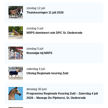
WBSFH
zondag 12 juli
Dekhengsten
Thuiskeuringen 11 juli 2026
Zoek een hengst
zondag 5 juli
HENGSTEN ONLINE
NRPS domineert ook DPC St. Oedenrode
Hengstenselectie
Informatie Hengstenkeuring
zondag 5 juli
Nostalgie bij NRPS
AANMELDEN HENGSTENKEURING ONDER HET
ZADEL 2026
Verrichtingsonderzoek NRPS
zaterdag 4 juli
Uitslag Regionale keuring Zuid
Verrichtingsonderzoek 2025-2026
Verrichtingsonderzoek 2024-2025
dinsdag 30 juni
Verrichtingsonderzoek 2023-2024
Programma Regionale Keuring Zuid – Zaterdag 4 juli
2026 – Manege De Pijnhorst, St. Oedenrode
Verrichtingsonderzoek 2022-2023
Verrichtingsonderzoek 2021-2022