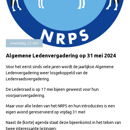
Import registratie
Veulenregistratie
I&R Registratie
Informatie overschrijven paspoort
woensdag 22 mei
Formulier overschrijven op naam
Animal Health Regulation
Algemene Ledenvergadering op 31 mei 2024
Gids voor Goede Praktijken
Voor het eerst sinds vele jaren wordt de jaarlijkse Algemene
Ledenvergadering weer losgekoppeld van de
Marktplaats
Ledenraadsvergadering.
Tarievenlijst
De Ledenraad is op 17 mei bijeen geweest voor hun
Veel gestelde vragen
voorjaarsvergadering.
Webshop
Maar voor alle leden van het NRPS en hun introducées is een
eigen avond gereserveerd op vrijdag 31 mei!
Evenementen
Naast de (korte) agenda staat deze bijeenkomst in het teken van
NRPS Select Sale
twee interessante lezingen: