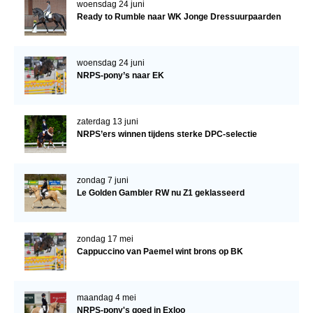
woensdag 24 juni
Ready to Rumble naar WK Jonge Dressuurpaarden
Verrichtingsonderzoek 2020-2021
Verrichtingsonderzoek 2019-2020
woensdag 24 juni
Sport
NRPS-pony’s naar EK
Paard te koop
zaterdag 13 juni
Inloggen
NRPS’ers winnen tijdens sterke DPC-selectie
CONTACT
REGIO'S
zondag 7 juni
Le Golden Gambler RW nu Z1 geklasseerd
Regio Noord
Bestuur Regio Noord
zondag 17 mei
Regio Midden
Cappuccino van Paemel wint brons op BK
Bestuur Regio Midden
Regio West
maandag 4 mei
NRPS-pony's goed in Exloo