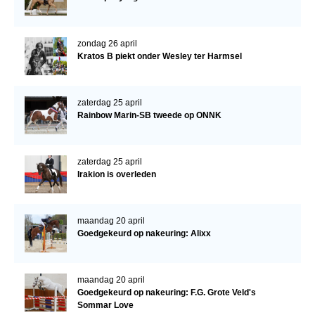
Bestuur Regio West
Regio Zuid
zondag 26 april
Bestuur Regio Zuid
Kratos B piekt onder Wesley ter Harmsel
Word vrijiwilliger
KALENDER
zaterdag 25 april
Rainbow Marin-SB tweede op ONNK
Evenementen
ACCOUNT AANMAKEN
zaterdag 25 april
Irakion is overleden
maandag 20 april
Goedgekeurd op nakeuring: Alixx
maandag 20 april
Goedgekeurd op nakeuring: F.G. Grote Veld's
Sommar Love