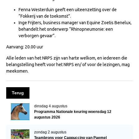
NRPS Keuringen
Fenna Westerduin geeft een uiteenzetting over de
“Fokkerij van de toekomst”.
Hengstenkeuring
Inge Frijters, business manager van Equine Zoetis Benelux,
Regionale Keuringen
behandelt het onderwerp “Rhinopneumonie: een
verborgen gevaar”.
Nationale Keuring
Aanvang: 20.00 uur
Late Veulenkeuring
Alle leden van het NRPS zijn van harte welkom, en iedereen die
ABOP
belangstelling heeft voor het NRPS en/ of voor de lezingen, mag
Sport
meekomen.
Wereldkampioenschap Jonge Paarden
Dutch Pony Championship
Terug
Evenementen
dinsdag 4 augustus
Programma Nationale keuring woensdag 12
Arabian Horse Events
augustus 2026
Arabissimo
zondag 2 augustus
Veulenregistratie
Teambrons voor Cappuccino van Paemel