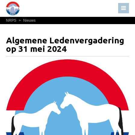
NRPS
>
Nieuws
Home
Nieuws
Algemene Ledenvergadering
Over NRPS
op 31 mei 2024
Bestuur NRPS
Lidmaatschap NRPS
Informatie
Lid worden
Statuten en reglementen
Privacyverklaring
Algemeen
Paardenpaspoort aanvragen