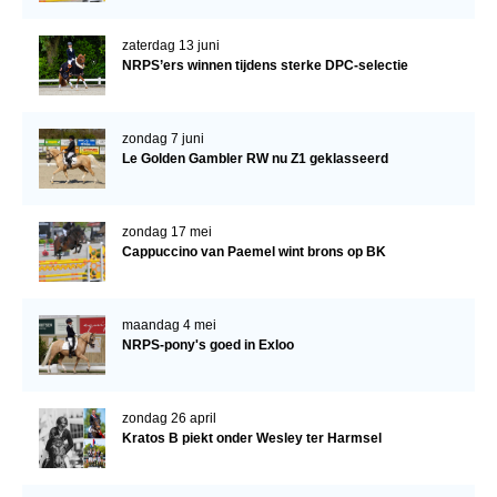
WBSFH
zaterdag 13 juni
Dekhengsten
NRPS’ers winnen tijdens sterke DPC-selectie
Zoek een hengst
HENGSTEN ONLINE
zondag 7 juni
Le Golden Gambler RW nu Z1 geklasseerd
Hengstenselectie
Informatie Hengstenkeuring
zondag 17 mei
AANMELDEN HENGSTENKEURING ONDER HET
Cappuccino van Paemel wint brons op BK
ZADEL 2026
Verrichtingsonderzoek NRPS
maandag 4 mei
NRPS-pony's goed in Exloo
Verrichtingsonderzoek 2025-2026
Verrichtingsonderzoek 2024-2025
zondag 26 april
Verrichtingsonderzoek 2023-2024
Kratos B piekt onder Wesley ter Harmsel
Verrichtingsonderzoek 2022-2023
Verrichtingsonderzoek 2021-2022