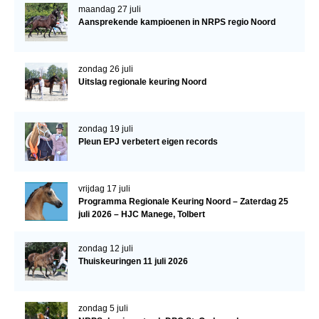
maandag 27 juli
NRPS Keuringen
Aansprekende kampioenen in NRPS regio Noord
Hengstenkeuring
Regionale Keuringen
zondag 26 juli
Uitslag regionale keuring Noord
Nationale Keuring
Late Veulenkeuring
zondag 19 juli
ABOP
Pleun EPJ verbetert eigen records
Sport
Wereldkampioenschap Jonge Paarden
vrijdag 17 juli
Programma Regionale Keuring Noord – Zaterdag 25
Dutch Pony Championship
juli 2026 – HJC Manege, Tolbert
Evenementen
zondag 12 juli
Arabian Horse Events
Thuiskeuringen 11 juli 2026
Arabissimo
Veulenregistratie
zondag 5 juli