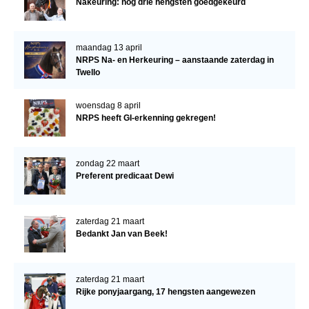
Nakeuring: nog drie hengsten goedgekeurd
Bestuur Regio West
Regio Zuid
maandag 13 april
Bestuur Regio Zuid
NRPS Na- en Herkeuring – aanstaande zaterdag in
Twello
Word vrijiwilliger
KALENDER
woensdag 8 april
NRPS heeft GI-erkenning gekregen!
Evenementen
ACCOUNT AANMAKEN
zondag 22 maart
Preferent predicaat Dewi
zaterdag 21 maart
Bedankt Jan van Beek!
zaterdag 21 maart
Rijke ponyjaargang, 17 hengsten aangewezen