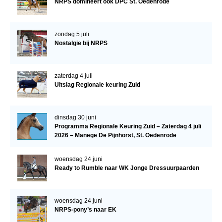
NRPS domineert ook DPC St. Oedenrode
Veulens en merries
Zoek een NRPS paard
zondag 5 juli
Nostalgie bij NRPS
PEDIGREE ONLINE
Informatie aan je paard of pony toevoegen
zaterdag 4 juli
Onze fokkerij
Uitslag Regionale keuring Zuid
Fokkerij informatie
Fokprogramma's en registratie
dinsdag 30 juni
Programma Regionale Keuring Zuid – Zaterdag 4 juli
Informatie veulen registratie
2026 – Manege De Pijnhorst, St. Oedenrode
Veulen registratie
woensdag 24 juni
NRPS-Boegbeeld
Ready to Rumble naar WK Jonge Dressuurpaarden
Predicaten
Cornage
woensdag 24 juni
NRPS-pony’s naar EK
Röntgenonderzoek