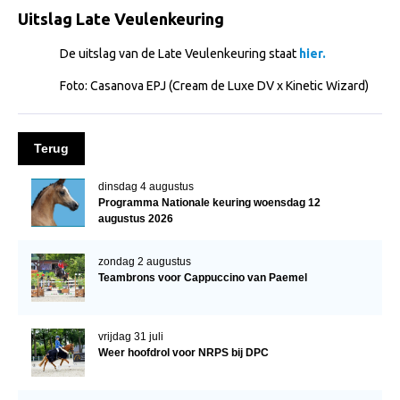
Import registratie
Uitslag Late Veulenkeuring
Veulenregistratie
De uitslag van de Late Veulenkeuring staat
hier.
I&R Registratie
Foto: Casanova EPJ (Cream de Luxe DV x Kinetic Wizard)
Informatie overschrijven paspoort
Formulier overschrijven op naam
Terug
Animal Health Regulation
dinsdag 4 augustus
Gids voor Goede Praktijken
Programma Nationale keuring woensdag 12
augustus 2026
Marktplaats
Tarievenlijst
zondag 2 augustus
Teambrons voor Cappuccino van Paemel
Veel gestelde vragen
Webshop
vrijdag 31 juli
Weer hoofdrol voor NRPS bij DPC
Evenementen
NRPS Select Sale