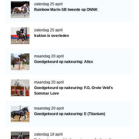
zaterdag 25 april
Rainbow Marin-SB tweede op ONNK
Verrichtingsonderzoek 2020-2021
Verrichtingsonderzoek 2019-2020
zaterdag 25 april
Sport
Irakion is overleden
Paard te koop
Inloggen
maandag 20 april
Goedgekeurd op nakeuring: Alixx
CONTACT
REGIO'S
maandag 20 april
Regio Noord
Goedgekeurd op nakeuring: F.G. Grote Veld's
Sommar Love
Bestuur Regio Noord
maandag 20 april
Regio Midden
Goedgekeurd op nakeuring: E (Titanium)
Bestuur Regio Midden
Regio West
zaterdag 18 april