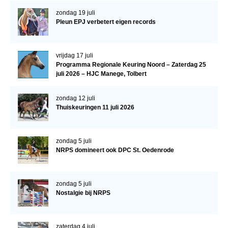
WBSFH
zondag 19 juli
Pleun EPJ verbetert eigen records
Dekhengsten
Zoek een hengst
vrijdag 17 juli
HENGSTEN ONLINE
Programma Regionale Keuring Noord – Zaterdag 25
juli 2026 – HJC Manege, Tolbert
Hengstenselectie
Informatie Hengstenkeuring
zondag 12 juli
Thuiskeuringen 11 juli 2026
AANMELDEN HENGSTENKEURING ONDER HET
ZADEL 2026
Verrichtingsonderzoek NRPS
zondag 5 juli
NRPS domineert ook DPC St. Oedenrode
Verrichtingsonderzoek 2025-2026
Verrichtingsonderzoek 2024-2025
zondag 5 juli
Nostalgie bij NRPS
Verrichtingsonderzoek 2023-2024
Verrichtingsonderzoek 2022-2023
zaterdag 4 juli
Verrichtingsonderzoek 2021-2022