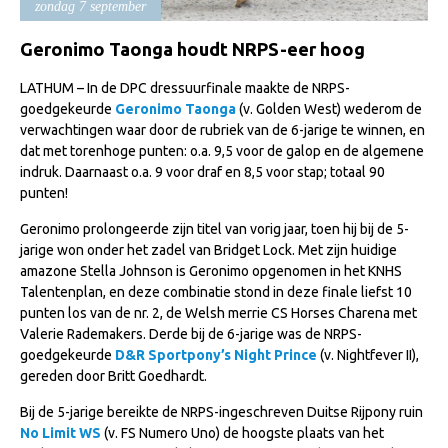
zondag 7 september
Import registratie
Veulenregistratie
Geronimo Taonga houdt NRPS-eer hoog
I&R Registratie
LATHUM – In de DPC dressuurfinale maakte de NRPS-
goedgekeurde
Geronimo Taonga
(v. Golden West) wederom de
Informatie overschrijven paspoort
verwachtingen waar door de rubriek van de 6-jarige te winnen, en
dat met torenhoge punten: o.a. 9,5 voor de galop en de algemene
Formulier overschrijven op naam
indruk. Daarnaast o.a. 9 voor draf en 8,5 voor stap; totaal 90
Animal Health Regulation
punten!
Gids voor Goede Praktijken
Geronimo prolongeerde zijn titel van vorig jaar, toen hij bij de 5-
jarige won onder het zadel van Bridget Lock. Met zijn huidige
Marktplaats
amazone Stella Johnson is Geronimo opgenomen in het KNHS
Tarievenlijst
Talentenplan, en deze combinatie stond in deze finale liefst 10
punten los van de nr. 2, de Welsh merrie CS Horses Charena met
Veel gestelde vragen
Valerie Rademakers. Derde bij de 6-jarige was de NRPS-
goedgekeurde
D&R Sportpony’s Night Prince
(v. Nightfever II),
Webshop
gereden door Britt Goedhardt.
Evenementen
Bij de 5-jarige bereikte de NRPS-ingeschreven Duitse Rijpony ruin
NRPS Select Sale
No Limit WS
(v. FS Numero Uno) de hoogste plaats van het