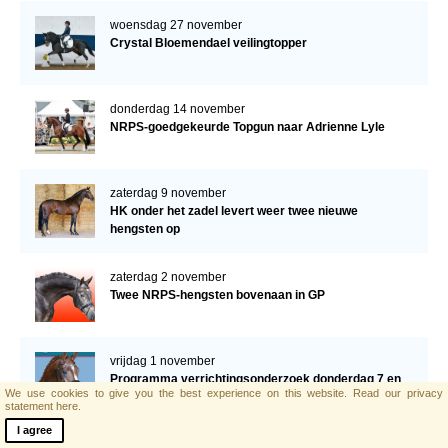
woensdag 27 november
Crystal Bloemendael veilingtopper
donderdag 14 november
NRPS-goedgekeurde Topgun naar Adrienne Lyle
zaterdag 9 november
HK onder het zadel levert weer twee nieuwe
hengsten op
zaterdag 2 november
Twee NRPS-hengsten bovenaan in GP
vrijdag 1 november
Programma verrichtingsonderzoek donderdag 7 en
We use cookies to give you the best experience on this website.
Read our privacy
vrijdag 8 november a.s.
statement here.
I agree
vrijdag 1 november