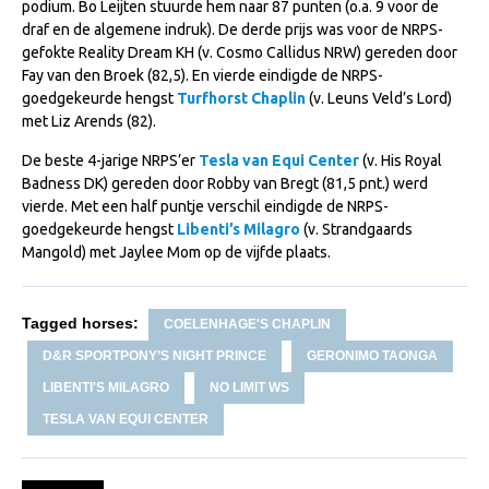
podium. Bo Leijten stuurde hem naar 87 punten (o.a. 9 voor de
NRPS Keuringen
draf en de algemene indruk). De derde prijs was voor de NRPS-
gefokte Reality Dream KH (v. Cosmo Callidus NRW) gereden door
Hengstenkeuring
Fay van den Broek (82,5). En vierde eindigde de NRPS-
Regionale Keuringen
goedgekeurde hengst
Turfhorst Chaplin
(v. Leuns Veld’s Lord)
met Liz Arends (82).
Nationale Keuring
De beste 4-jarige NRPS’er
Tesla van Equi Center
(v. His Royal
Late Veulenkeuring
Badness DK) gereden door Robby van Bregt (81,5 pnt.) werd
vierde. Met een half puntje verschil eindigde de NRPS-
ABOP
goedgekeurde hengst
Libenti’s Milagro
(v. Strandgaards
Sport
Mangold) met Jaylee Mom op de vijfde plaats.
Wereldkampioenschap Jonge Paarden
Dutch Pony Championship
Tagged horses:
COELENHAGE'S CHAPLIN
D&R SPORTPONY’S NIGHT PRINCE
GERONIMO TAONGA
Evenementen
LIBENTI'S MILAGRO
NO LIMIT WS
Arabian Horse Events
TESLA VAN EQUI CENTER
Arabissimo
Veulenregistratie