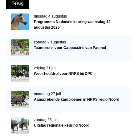
Terug
Veulens en merries
dinsdag 4 augustus
Zoek een NRPS paard
Programma Nationale keuring woensdag 12
PEDIGREE ONLINE
augustus 2026
Informatie aan je paard of pony toevoegen
zondag 2 augustus
Teambrons voor Cappuccino van Paemel
Onze fokkerij
Fokkerij informatie
vrijdag 31 juli
Fokprogramma's en registratie
Weer hoofdrol voor NRPS bij DPC
Informatie veulen registratie
Veulen registratie
maandag 27 juli
Aansprekende kampioenen in NRPS regio Noord
NRPS-Boegbeeld
Predicaten
zondag 26 juli
Cornage
Uitslag regionale keuring Noord
Röntgenonderzoek