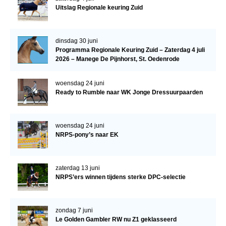
Uitslag Regionale keuring Zuid
Verrichtingsonderzoek 2020-2021
Verrichtingsonderzoek 2019-2020
dinsdag 30 juni
Programma Regionale Keuring Zuid – Zaterdag 4 juli
Sport
2026 – Manege De Pijnhorst, St. Oedenrode
Paard te koop
woensdag 24 juni
Inloggen
Ready to Rumble naar WK Jonge Dressuurpaarden
CONTACT
REGIO'S
woensdag 24 juni
NRPS-pony’s naar EK
Regio Noord
Bestuur Regio Noord
zaterdag 13 juni
Regio Midden
NRPS’ers winnen tijdens sterke DPC-selectie
Bestuur Regio Midden
zondag 7 juni
Regio West
Le Golden Gambler RW nu Z1 geklasseerd