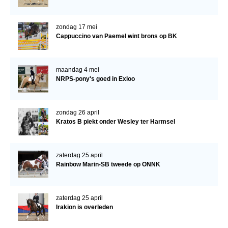
Bestuur Regio West
Regio Zuid
zondag 17 mei
Cappuccino van Paemel wint brons op BK
Bestuur Regio Zuid
Word vrijiwilliger
maandag 4 mei
KALENDER
NRPS-pony's goed in Exloo
Evenementen
ACCOUNT AANMAKEN
zondag 26 april
Kratos B piekt onder Wesley ter Harmsel
zaterdag 25 april
Rainbow Marin-SB tweede op ONNK
zaterdag 25 april
Irakion is overleden