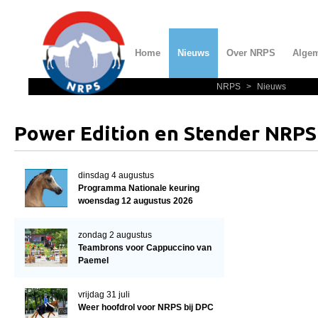
Home
Nieuws
Over NRPS
Alge
NRPS
>
Nieuws
Home
Nieuws
Power Edition en Stender NRP
Over NRPS
Bestuur NRPS
dinsdag 4 augustus
Programma Nationale keuring
Lidmaatschap NRPS
woensdag 12 augustus 2026
Informatie
zondag 2 augustus
Lid worden
Teambrons voor Cappuccino van
Paemel
Statuten en reglementen
Privacyverklaring
vrijdag 31 juli
Weer hoofdrol voor NRPS bij DPC
Algemeen