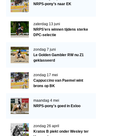
Arabissimo
NRPS-pony’s naar EK
Veulenregistratie
Veulens en merries
zaterdag 13 juni
NRPS’ers winnen tijdens sterke
Zoek een NRPS paard
DPC-selectie
PEDIGREE ONLINE
zondag 7 juni
Informatie aan je paard of pony toevoegen
Le Golden Gambler RW nu Z1
geklasseerd
Onze fokkerij
Fokkerij informatie
zondag 17 mei
Cappuccino van Paemel wint
Fokprogramma's en registratie
brons op BK
Informatie veulen registratie
maandag 4 mei
Veulen registratie
NRPS-pony's goed in Exloo
NRPS-Boegbeeld
zondag 26 april
Predicaten
Kratos B piekt onder Wesley ter