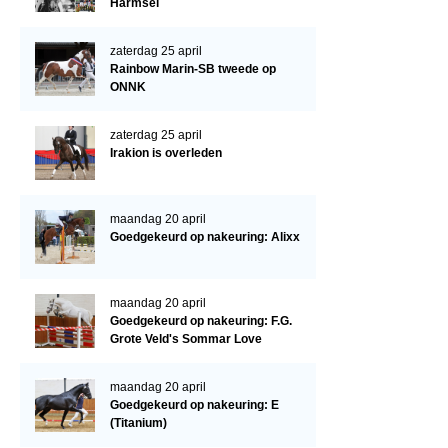
Cornage
Harmsel
Röntgenonderzoek
zaterdag 25 april
Rainbow Marin-SB tweede op
WBSFH
ONNK
Dekhengsten
zaterdag 25 april
Zoek een hengst
Irakion is overleden
HENGSTEN ONLINE
Hengstenselectie
maandag 20 april
Goedgekeurd op nakeuring: Alixx
Informatie Hengstenkeuring
AANMELDEN HENGSTENKEURING ONDER HET ZADEL 2026
maandag 20 april
Verrichtingsonderzoek NRPS
Goedgekeurd op nakeuring: F.G.
Grote Veld's Sommar Love
Verrichtingsonderzoek 2025-2026
Verrichtingsonderzoek 2024-2025
maandag 20 april
Goedgekeurd op nakeuring: E
Verrichtingsonderzoek 2023-2024
(Titanium)