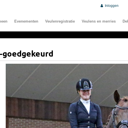
Inloggen
meen
Evenementen
Veulenregistratie
Veulens en merries
De
S-goedgekeurd