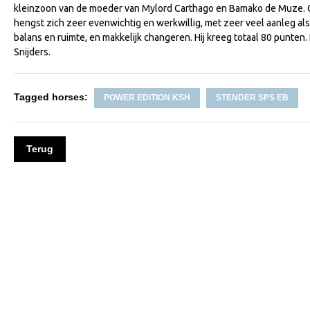
kleinzoon van de moeder van Mylord Carthago en Bamako de Muze. O
hengst zich zeer evenwichtig en werkwillig, met zeer veel aanleg als
balans en ruimte, en makkelijk changeren. Hij kreeg totaal 80 punten
Snijders.
Tagged horses:
POWER EDITION KSH
STENDER SPS EB
Terug