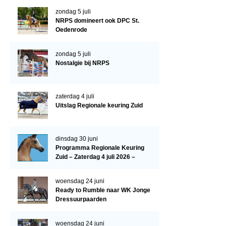
Evenementen
zondag 5 juli
NRPS Select Sale
NRPS domineert ook DPC St.
Oedenrode
NRPS Keuringen
zondag 5 juli
Hengstenkeuring
Nostalgie bij NRPS
Regionale Keuringen
Nationale Keuring
zaterdag 4 juli
Uitslag Regionale keuring Zuid
Late Veulenkeuring
ABOP
dinsdag 30 juni
Sport
Programma Regionale Keuring
Zuid – Zaterdag 4 juli 2026 –
Wereldkampioenschap Jonge Paarden
Manege De Pijnhorst, St.
Dutch Pony Championship
Oedenrode
woensdag 24 juni
Ready to Rumble naar WK Jonge
Evenementen
Dressuurpaarden
Arabian Horse Events
woensdag 24 juni