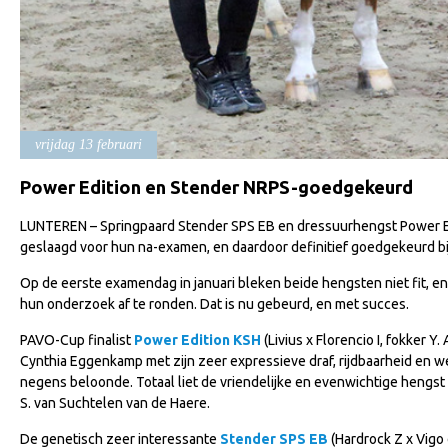
vrijdag 13 februari
Power Edition en Stender NRPS-goedgekeurd
LUNTEREN – Springpaard Stender SPS EB en dressuurhengst Power Ed
geslaagd voor hun na-examen, en daardoor definitief goedgekeurd bi
Op de eerste examendag in januari bleken beide hengsten niet fit, e
hun onderzoek af te ronden. Dat is nu gebeurd, en met succes.
PAVO-Cup finalist
Power Edition KSH
(Livius x Florencio I, fokker 
Cynthia Eggenkamp met zijn zeer expressieve draf, rijdbaarheid en 
negens beloonde. Totaal liet de vriendelijke en evenwichtige hengst 
S. van Suchtelen van de Haere.
De genetisch zeer interessante
Stender SPS EB
(Hardrock Z x Vigo d