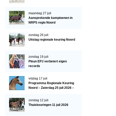
Paardenpaspoort aanvragen
maandag 27 juli
Import registratie
Aansprekende kampioenen in
NRPS regio Noord
Veulenregistratie
I&R Registratie
zondag 26 juli
Uitslag regionale keuring Noord
Informatie overschrijven paspoort
Formulier overschrijven op naam
zondag 19 juli
Pleun EPJ verbetert eigen
Animal Health Regulation
records
Gids voor Goede Praktijken
vrijdag 17 juli
Marktplaats
Programma Regionale Keuring
Noord – Zaterdag 25 juli 2026 –
Tarievenlijst
HJC Manege, Tolbert
Veel gestelde vragen
zondag 12 juli
Thuiskeuringen 11 juli 2026
Webshop