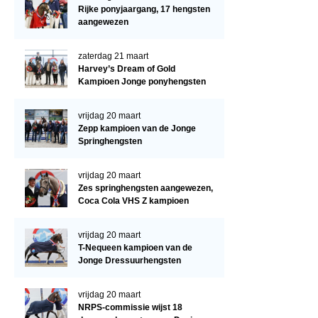
Regio West
Rijke ponyjaargang, 17 hengsten
aangewezen
Bestuur Regio West
Regio Zuid
zaterdag 21 maart
Harvey’s Dream of Gold
Bestuur Regio Zuid
Kampioen Jonge ponyhengsten
Word vrijiwilliger
vrijdag 20 maart
KALENDER
Zepp kampioen van de Jonge
Springhengsten
Evenementen
vrijdag 20 maart
ACCOUNT AANMAKEN
Zes springhengsten aangewezen,
Coca Cola VHS Z kampioen
vrijdag 20 maart
T-Nequeen kampioen van de
Jonge Dressuurhengsten
vrijdag 20 maart
NRPS-commissie wijst 18