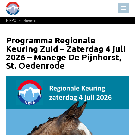
NRPS
>
Nieuws
Home
Nieuws
Programma Regionale
Over NRPS
Keuring Zuid – Zaterdag 4 juli
Bestuur NRPS
2026 – Manege De Pijnhorst,
St. Oedenrode
Lidmaatschap NRPS
Informatie
Lid worden
Statuten en reglementen
Privacyverklaring
Algemeen
Paardenpaspoort aanvragen