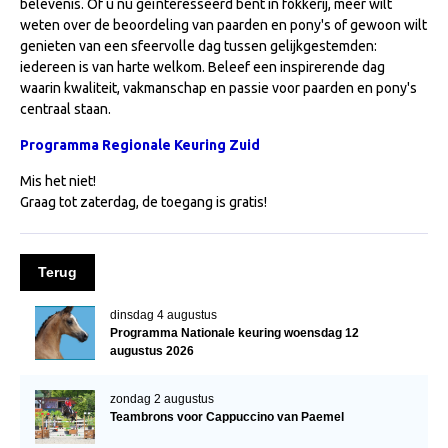
belevenis. Of u nu geïnteresseerd bent in fokkerij, meer wilt
Veulens en merries
weten over de beoordeling van paarden en pony's of gewoon wilt
genieten van een sfeervolle dag tussen gelijkgestemden:
Zoek een NRPS paard
iedereen is van harte welkom. Beleef een inspirerende dag
waarin kwaliteit, vakmanschap en passie voor paarden en pony's
PEDIGREE ONLINE
centraal staan.
Informatie aan je paard of pony toevoegen
Programma Regionale Keuring Zuid
Onze fokkerij
Mis het niet!
Fokkerij informatie
Graag tot zaterdag, de toegang is gratis!
Fokprogramma's en registratie
Informatie veulen registratie
Terug
Veulen registratie
dinsdag 4 augustus
NRPS-Boegbeeld
Programma Nationale keuring woensdag 12
augustus 2026
Predicaten
Cornage
zondag 2 augustus
Teambrons voor Cappuccino van Paemel
Röntgenonderzoek