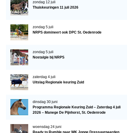
zondag 12 juli
Thuiskeuringen 11 juli 2026
Verrichtingsonderzoek 2020-2021
Verrichtingsonderzoek 2019-2020
zondag 5 juli
Sport
NRPS domineert ook DPC St. Oedenrode
Paard te koop
Inloggen
zondag 5 juli
Nostalgie bij NRPS
CONTACT
REGIO'S
zaterdag 4 juli
Uitslag Regionale keuring Zuid
Regio Noord
Bestuur Regio Noord
dinsdag 30 juni
Regio Midden
Programma Regionale Keuring Zuid – Zaterdag 4 juli
2026 – Manege De Pijnhorst, St. Oedenrode
Bestuur Regio Midden
Regio West
woensdag 24 juni
Ready to Rumble naar WK Jonge Dressuurpaarden