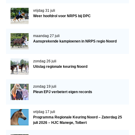
WBSFH
vrijdag 31 juli
Dekhengsten
Weer hoofdrol voor NRPS bij DPC
Zoek een hengst
maandag 27 juli
HENGSTEN ONLINE
Aansprekende kampioenen in NRPS regio Noord
Hengstenselectie
Informatie Hengstenkeuring
zondag 26 juli
Uitslag regionale keuring Noord
AANMELDEN HENGSTENKEURING ONDER HET
ZADEL 2026
Verrichtingsonderzoek NRPS
zondag 19 juli
Pleun EPJ verbetert eigen records
Verrichtingsonderzoek 2025-2026
Verrichtingsonderzoek 2024-2025
vrijdag 17 juli
Verrichtingsonderzoek 2023-2024
Programma Regionale Keuring Noord – Zaterdag 25
juli 2026 – HJC Manege, Tolbert
Verrichtingsonderzoek 2022-2023
Verrichtingsonderzoek 2021-2022