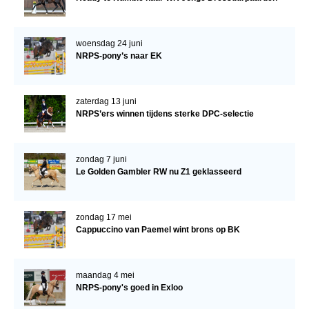
Bestuur Regio West
Regio Zuid
woensdag 24 juni
Bestuur Regio Zuid
NRPS-pony’s naar EK
Word vrijiwilliger
KALENDER
zaterdag 13 juni
NRPS’ers winnen tijdens sterke DPC-selectie
Evenementen
ACCOUNT AANMAKEN
zondag 7 juni
Le Golden Gambler RW nu Z1 geklasseerd
zondag 17 mei
Cappuccino van Paemel wint brons op BK
maandag 4 mei
NRPS-pony's goed in Exloo