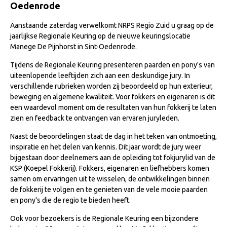
Oedenrode
NRPS Keuringen
Aanstaande zaterdag verwelkomt NRPS Regio Zuid u graag op de
Hengstenkeuring
jaarlijkse Regionale Keuring op de nieuwe keuringslocatie
Regionale Keuringen
Manege De Pijnhorst in Sint-Oedenrode.
Nationale Keuring
Tijdens de Regionale Keuring presenteren paarden en pony's van
uiteenlopende leeftijden zich aan een deskundige jury. In
Late Veulenkeuring
verschillende rubrieken worden zij beoordeeld op hun exterieur,
ABOP
beweging en algemene kwaliteit. Voor fokkers en eigenaren is dit
een waardevol moment om de resultaten van hun fokkerij te laten
Sport
zien en feedback te ontvangen van ervaren juryleden.
Wereldkampioenschap Jonge Paarden
Naast de beoordelingen staat de dag in het teken van ontmoeting,
inspiratie en het delen van kennis. Dit jaar wordt de jury weer
Dutch Pony Championship
bijgestaan door deelnemers aan de opleiding tot fokjurylid van de
Evenementen
KSP (Koepel Fokkerij). Fokkers, eigenaren en liefhebbers komen
samen om ervaringen uit te wisselen, de ontwikkelingen binnen
Arabian Horse Events
de fokkerij te volgen en te genieten van de vele mooie paarden
en pony's die de regio te bieden heeft.
Arabissimo
Veulenregistratie
Ook voor bezoekers is de Regionale Keuring een bijzondere