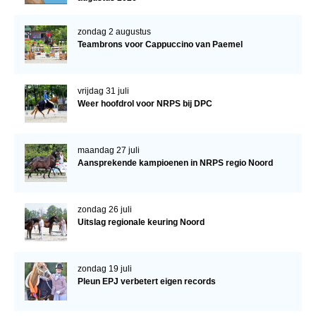
Verrichtingsonderzoek 2020-2021
zondag 2 augustus
Teambrons voor Cappuccino van Paemel
Verrichtingsonderzoek 2019-2020
Sport
vrijdag 31 juli
Paard te koop
Weer hoofdrol voor NRPS bij DPC
Inloggen
CONTACT
maandag 27 juli
Aansprekende kampioenen in NRPS regio Noord
REGIO'S
Regio Noord
zondag 26 juli
Uitslag regionale keuring Noord
Bestuur Regio Noord
Regio Midden
zondag 19 juli
Bestuur Regio Midden
Pleun EPJ verbetert eigen records
Regio West