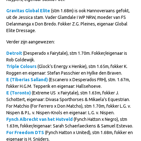
NRPS Keuringen
Gravitas Global Elite
(stm 1.68m) is ook Hannoveraans gefokt,
Hengstenkeuring
uit de Jessica stam. Vader Glamdale I WP NRW, moeder van FS
Delanmanga x Don Bredo. Fokker Z.G. Pleines, eigenaar Global
Regionale Keuringen
Elite Dressage.
Nationale Keuring
Verder zijn aangewezen:
Late Veulenkeuring
Detroit
(Desperado x Fairytale), stm 1.70m. Fokker/eigenaar is
Rob Goldewijk.
ABOP
Triple Colours
(Glock’s Energy x Henkie), stm 1.65m, fokker K.
Sport
Roggen en eigenaar: Stefan Passchier en Hylke den Braven.
E (Tiberias Salland)
(Escanero x Desperados FRH), stm. 1.67m,
Wereldkampioenschap Jonge Paarden
fokker H.G.M. Tepperik en eigenaar: Hallsehoeve.
Dutch Pony Championship
E (Toronto)
(Extreme US x Fairytale), stm 1.63m, fokker J.
Schottert, eigenaar: Divasa Sporthorses & Mikaela's Equestrian.
Evenementen
For Matchio (For Ferrero x Don Matcho), stm 1.70m, fokker L.G. v.
Nispen & P.L. v. Nispen-Knols en eigenaar: L.G. v. Nispen.
Arabian Horse Events
Fynch Albrecht van het Hutveld
(Fynch Hatton x Negro), stm
Arabissimo
1.63m, fokker/eigenaar: Sarah Schaerlaeckens & Samuel Estevao.
For Freedom DTS
(Fynch Hatton x United), stm 1.68m, fokker en
Veulenregistratie
eigenaar is H. Snijders.