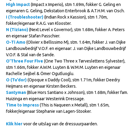
High Impact
(Impact x Imperio), stm 1.69m, fokker G. Geling en
Veulens en merries
eigenaren G. Geling, Dekstation Enterbrook & A.T.H.M. van Osch.
Zoek een NRPS paard
I (Troubleshooter)
(Indian Rock x Kassion), stm 1.70m,
fokker/eigenaar R.A.G. van Klooster.
PEDIGREE ONLINE
N (Tiziano)
(Next Level x Governor), stm 1.68m, fokker A. Peters
en eigenaar Stafan Passchier.
Informatie aan je paard of pony toevoegen
O-Ti Amo
(Olivier x Bellissimo M), stm. 1.64m, fokker J. van Dijke
Onze fokkerij
Landbouwbedrijf V.O.F. en eigenaar: J. van Dijke Landbouwbedrijf
V.O.F. & Stal van de Sande.
Fokkerij informatie
O’Three Four Five
(One Two Three x Tørveslettens Sylvester),
stm 1.66m, fokker A.W.M. Luyten & W.M.M. Luyten en eigenaar
Fokprogramma's en registratie
Rachelle Seijbel & Ömer Ogutluoglu.
Informatie veulen registratie
O (Tu’dor)
(Opoque x Daddy Cool), stm 1.71m, fokker Deedry
Heijmans en eigenaar Kirsten Beckers.
Veulen registratie
Santyman
(Blue Hors Santiano x Johnson), stm 1.68m, fokker fam.
NRPS-Boegbeeld
Huizinga en eigenaar Westerink Dressage.
Time to Impress
(This is Naqueen x Metall), stm 1.65m,
Predicaten
fokker/eigenaar Stephanie van Lagen-Stooker.
Cornage
Klik hier
voor de uitslag van de dressuurpaarden.
Röntgenonderzoek