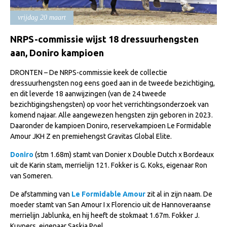
Import registratie
vrijdag 20 maart
Veulenregistratie
NRPS-commissie wijst 18 dressuurhengsten
I&R Registratie
aan, Doniro kampioen
Informatie overschrijven paspoort
DRONTEN – De NRPS-commissie keek de collectie
Formulier overschrijven op naam
dressuurhengsten nog eens goed aan in de tweede bezichtiging,
en dit leverde 18 aanwijzingen (van de 24 tweede
Animal Health Regulation
bezichtigingshengsten) op voor het verrichtingsonderzoek van
Gids voor Goede Praktijken
komend najaar. Alle aangewezen hengsten zijn geboren in 2023.
Daaronder de kampioen Doniro, reservekampioen Le Formidable
Marktplaats
Amour JKH Z en premiehengst Gravitas Global Elite.
Tarievenlijst
Doniro
(stm 1.68m) stamt van Donier x Double Dutch x Bordeaux
uit de Karin stam, merrielijn 121. Fokker is G. Koks, eigenaar Ron
Veel gestelde vragen
van Someren.
Webshop
De afstamming van
Le Formidable Amour
zit al in zijn naam. De
Evenementen
moeder stamt van San Amour I x Florencio uit de Hannoveraanse
merrielijn Jablunka, en hij heeft de stokmaat 1.67m. Fokker J.
NRPS Select Sale
Kuypers, eigenaar Saskia Poel.