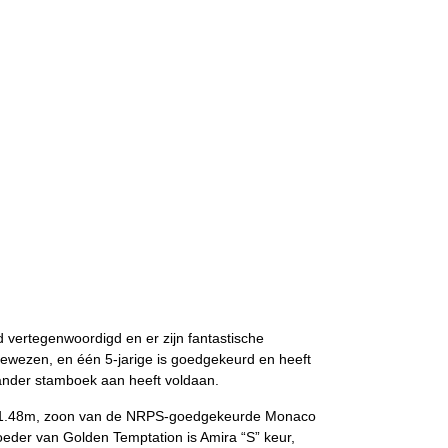
 vertegenwoordigd en er zijn fantastische
gewezen, en één 5-jarige is goedgekeurd en heeft
n ander stamboek aan heeft voldaan.
. 1.48m, zoon van de NRPS-goedgekeurde Monaco
der van Golden Temptation is Amira “S” keur,