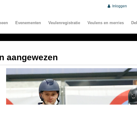
Inloggen
meen
Evenementen
Veulenregistratie
Veulens en merries
De
en aangewezen