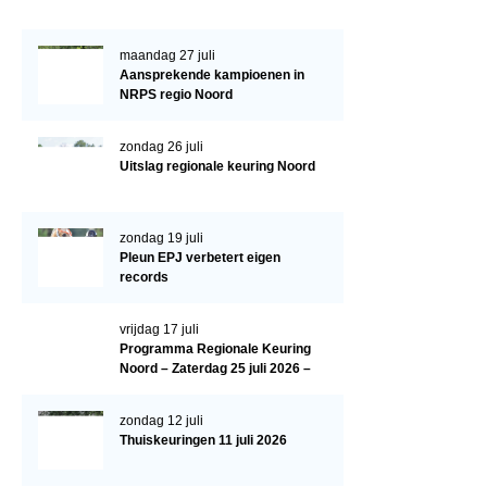
Paardenpaspoort aanvragen
maandag 27 juli
Import registratie
Aansprekende kampioenen in
NRPS regio Noord
Veulenregistratie
I&R Registratie
zondag 26 juli
Uitslag regionale keuring Noord
Informatie overschrijven paspoort
Formulier overschrijven op naam
zondag 19 juli
Pleun EPJ verbetert eigen
Animal Health Regulation
records
Gids voor Goede Praktijken
vrijdag 17 juli
Marktplaats
Programma Regionale Keuring
Noord – Zaterdag 25 juli 2026 –
Tarievenlijst
HJC Manege, Tolbert
Veel gestelde vragen
zondag 12 juli
Thuiskeuringen 11 juli 2026
Webshop