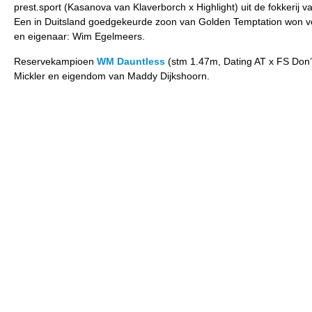
prest.sport (Kasanova van Klaverborch x Highlight) uit de fokkerij
Een in Duitsland goedgekeurde zoon van Golden Temptation won vor
en eigenaar: Wim Egelmeers.
Reservekampioen
WM Dauntless
(stm 1.47m, Dating AT x FS Don’
Mickler en eigendom van Maddy Dijkshoorn.
Het predicaat Premiehengst ging naar
Gaetano Oro
, 1.47m hoge z
Dressman I, DRP Samba-stam) gefokt door Iris Djuren en eigendom
Allround
De kampioen van de allround pony’s
Groenoord’s Tino
(foto) was 
aansprekend bewegen, heeft duidelijk verstand van springen, en pr
hij in eerste instantie de aandacht trok: zijn stokmaat is 1.26m.
Lucas Klerk – zelf bepaald niet de kleinste – fokte de hengst, is n
is de New Forest prestatiehengst Thunbergia’s Galanthus, moeder
Nachtegaal’s Captain).
De stoere reservekampioen
Tommy Boy B.R.
(v. Ti Amo van Prinse
Monchau du Vi (Zimba van de IJsseldijk x Country), stm. 1.48m. E
Dankzij de hoge kwaliteit zag de jury zich genoodzaakt twéé prem