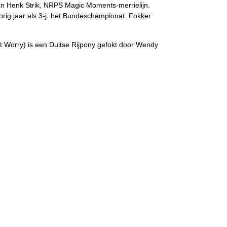
 van Henk Strik, NRPS Magic Moments-merrielijn.
ig jaar als 3-j. het Bundeschampionat. Fokker
t Worry) is een Duitse Rijpony gefokt door Wendy
oon van Gold Garant x Wengelo’s Ricardo x
 van Stal Oudhof.
in alle opzichten opvallend. Hij kan zeer
esteerde keer op keer heel constant. En waardoor
og eigenaar, en stelde hem voorbeeldig voor. Vader
 de Welsh Groenoord’s Marieke (Synod Prophet x
nveld) is door Liesbeth Bonder gefokt uit
igenaar is Oosterhoeve Drouwenerveen.
iehengsten te huldigen. Daaronder de 1.51m hoge