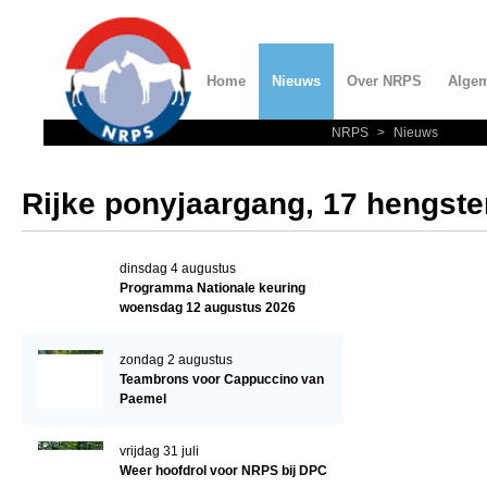
Home
Nieuws
Over NRPS
Alge
NRPS
>
Nieuws
Home
Nieuws
Rijke ponyjaargang, 17 hengst
Over NRPS
Bestuur NRPS
dinsdag 4 augustus
Programma Nationale keuring
Lidmaatschap NRPS
woensdag 12 augustus 2026
Informatie
zondag 2 augustus
Lid worden
Teambrons voor Cappuccino van
Paemel
Statuten en reglementen
Privacyverklaring
vrijdag 31 juli
Weer hoofdrol voor NRPS bij DPC
Algemeen