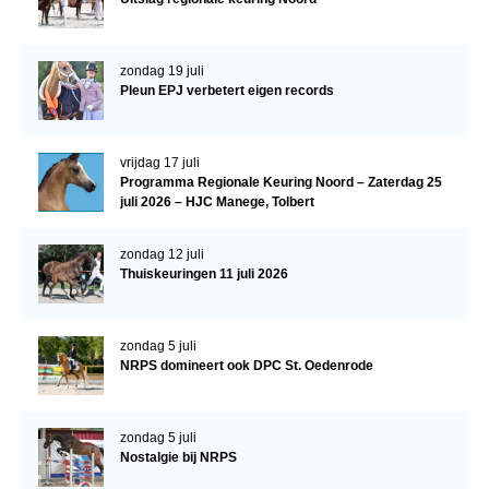
WBSFH
Dekhengsten
zondag 19 juli
Pleun EPJ verbetert eigen records
Zoek een hengst
HENGSTEN ONLINE
vrijdag 17 juli
Hengstenselectie
Programma Regionale Keuring Noord – Zaterdag 25
juli 2026 – HJC Manege, Tolbert
Informatie Hengstenkeuring
AANMELDEN HENGSTENKEURING ONDER HET
zondag 12 juli
ZADEL 2026
Thuiskeuringen 11 juli 2026
Verrichtingsonderzoek NRPS
Verrichtingsonderzoek 2025-2026
zondag 5 juli
NRPS domineert ook DPC St. Oedenrode
Verrichtingsonderzoek 2024-2025
Verrichtingsonderzoek 2023-2024
zondag 5 juli
Verrichtingsonderzoek 2022-2023
Nostalgie bij NRPS
Verrichtingsonderzoek 2021-2022