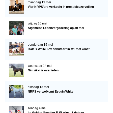
maandag 19 mei
Vier NRPS’ers verkocht in prestigieuze veiling
vrijdag 16 mei
Algemene Ledenvergadering op 30 mei
donderdag 15 mei
Isala’s White Fox debuteert in M1 met winst
woensdag 14 mei
Nimzikki is overleden
dinsdag 13 mei
NRPS verwelkomt Esquin White
zondag 4 mei
Le Golden Gambler R.W. wint L2-debuut