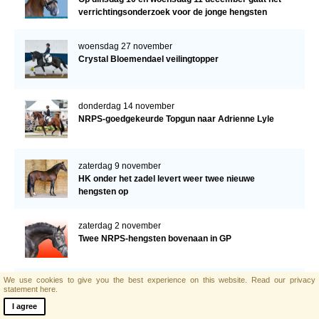
verrichtingsonderzoek voor de jonge hengsten
verder!
woensdag 27 november
Crystal Bloemendael veilingtopper
donderdag 14 november
NRPS-goedgekeurde Topgun naar Adrienne Lyle
zaterdag 9 november
HK onder het zadel levert weer twee nieuwe
hengsten op
zaterdag 2 november
Twee NRPS-hengsten bovenaan in GP
We use cookies to give you the best experience on this website.
Read our privacy
vrijdag 1 november
statement here.
Programma verrichtingsonderzoek donderdag 7 en
I agree
vrijdag 8 november a.s.