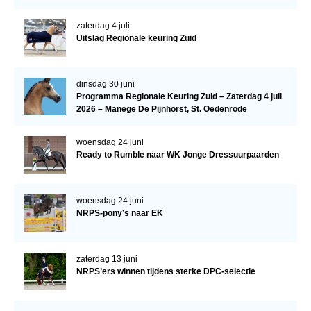
Verrichtingsonderzoek 2020-2021
zaterdag 4 juli
Uitslag Regionale keuring Zuid
Verrichtingsonderzoek 2019-2020
Sport
dinsdag 30 juni
Paard te koop
Programma Regionale Keuring Zuid – Zaterdag 4 juli
2026 – Manege De Pijnhorst, St. Oedenrode
Inloggen
woensdag 24 juni
CONTACT
Ready to Rumble naar WK Jonge Dressuurpaarden
REGIO'S
Regio Noord
woensdag 24 juni
NRPS-pony’s naar EK
Bestuur Regio Noord
Regio Midden
zaterdag 13 juni
Bestuur Regio Midden
NRPS’ers winnen tijdens sterke DPC-selectie
Regio West