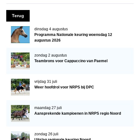
Veulens en merries
Terug
Zoek een NRPS paard
PEDIGREE ONLINE
dinsdag 4 augustus
Programma Nationale keuring woensdag 12
Informatie aan je paard of pony toevoegen
augustus 2026
Onze fokkerij
zondag 2 augustus
Fokkerij informatie
Teambrons voor Cappuccino van Paemel
Fokprogramma's en registratie
Informatie veulen registratie
vrijdag 31 juli
Weer hoofdrol voor NRPS bij DPC
Veulen registratie
NRPS-Boegbeeld
maandag 27 juli
Predicaten
Aansprekende kampioenen in NRPS regio Noord
Cornage
zondag 26 juli
Röntgenonderzoek
Uitslag regionale keuring Noord