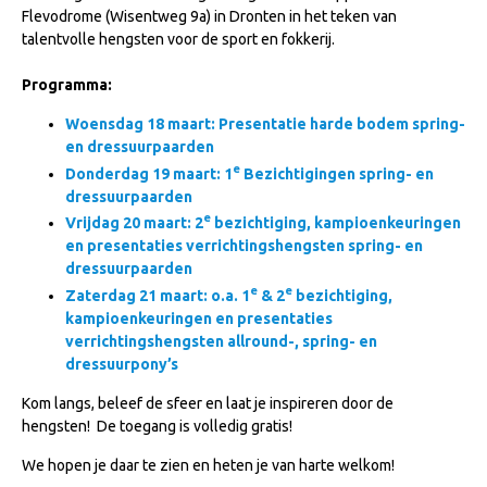
Flevodrome (Wisentweg 9a)
in Dronten in het teken van
NRPS Keuringen
talentvolle hengsten voor de sport en fokkerij.
Hengstenkeuring
Programma:
Regionale Keuringen
Woensdag 18 maart: Presentatie harde bodem spring-
Nationale Keuring
en dressuurpaarden
e
Late Veulenkeuring
Donderdag 19 maart: 1
Bezichtigingen spring- en
dressuurpaarden
ABOP
e
Vrijdag 20 maart: 2
bezichtiging, kampioenkeuringen
Sport
en presentaties verrichtingshengsten spring- en
dressuurpaarden
Wereldkampioenschap Jonge Paarden
e
e
Zaterdag 21 maart: o.a. 1
& 2
bezichtiging,
kampioenkeuringen en presentaties
Dutch Pony Championship
verrichtingshengsten allround-, spring- en
Evenementen
dressuurpony’s
Arabian Horse Events
Kom langs, beleef de sfeer en laat je inspireren door de
hengsten! De toegang is volledig gratis!
Arabissimo
We hopen je daar te zien en heten je van harte welkom!
Veulenregistratie