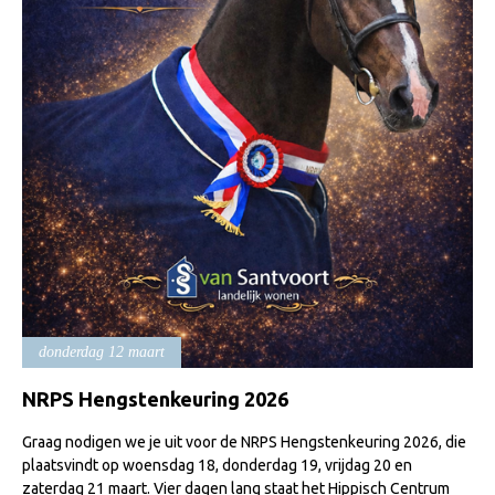
Import registratie
Veulenregistratie
I&R Registratie
Informatie overschrijven paspoort
Formulier overschrijven op naam
Animal Health Regulation
Gids voor Goede Praktijken
Marktplaats
Tarievenlijst
donderdag 12 maart
Veel gestelde vragen
NRPS Hengstenkeuring 2026
Webshop
Evenementen
Graag nodigen we je uit voor de NRPS Hengstenkeuring 2026, die
plaatsvindt op woensdag 18, donderdag 19, vrijdag 20 en
NRPS Select Sale
zaterdag 21 maart. Vier dagen lang staat het Hippisch Centrum