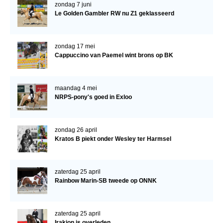
Bestuur Regio West
zondag 7 juni
Le Golden Gambler RW nu Z1 geklasseerd
Regio Zuid
Bestuur Regio Zuid
zondag 17 mei
Word vrijiwilliger
Cappuccino van Paemel wint brons op BK
KALENDER
maandag 4 mei
Evenementen
NRPS-pony's goed in Exloo
ACCOUNT AANMAKEN
zondag 26 april
Kratos B piekt onder Wesley ter Harmsel
zaterdag 25 april
Rainbow Marin-SB tweede op ONNK
zaterdag 25 april
Irakion is overleden