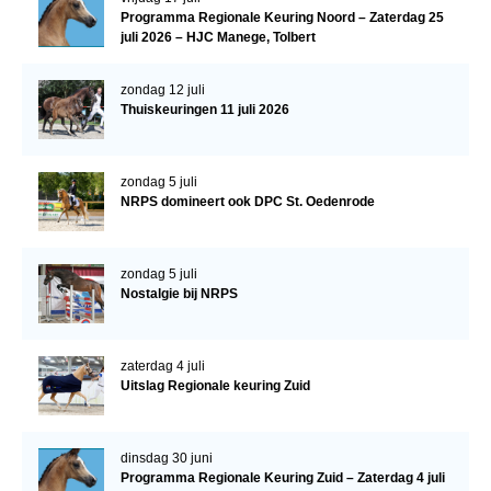
Programma Regionale Keuring Noord – Zaterdag 25
WBSFH
juli 2026 – HJC Manege, Tolbert
Dekhengsten
zondag 12 juli
Zoek een hengst
Thuiskeuringen 11 juli 2026
HENGSTEN ONLINE
Hengstenselectie
zondag 5 juli
NRPS domineert ook DPC St. Oedenrode
Informatie Hengstenkeuring
AANMELDEN HENGSTENKEURING ONDER HET
ZADEL 2026
zondag 5 juli
Nostalgie bij NRPS
Verrichtingsonderzoek NRPS
Verrichtingsonderzoek 2025-2026
zaterdag 4 juli
Verrichtingsonderzoek 2024-2025
Uitslag Regionale keuring Zuid
Verrichtingsonderzoek 2023-2024
Verrichtingsonderzoek 2022-2023
dinsdag 30 juni
Programma Regionale Keuring Zuid – Zaterdag 4 juli
Verrichtingsonderzoek 2021-2022