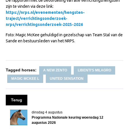
De rapporten met de beoordeling van alle verrichtingshengsten
NRPS Keuringen
zijn te vinden via deze link:
https://nrps.nl/evenementen/hengsten-
Hengstenkeuring
traject/verrichtingsonderzoek-
nrps/verrichtingsonderzoek-2025-2026
Regionale Keuringen
Foto: Magic McKee gehuldigd in gezelschap van Team Stal van de
Nationale Keuring
Sande en bestuursleden van het NRPS.
Late Veulenkeuring
ABOP
Sport
Tagged horses:
A NEW ZENTO
LIBENTI'S MILAGRO
Wereldkampioenschap Jonge Paarden
MAGIC MCKEE L
UNITED SENSATION
Dutch Pony Championship
Evenementen
Terug
Arabian Horse Events
dinsdag 4 augustus
Arabissimo
Programma Nationale keuring woensdag 12
augustus 2026
Veulenregistratie