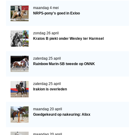
Bestuur Regio West
maandag 4 mei
Regio Zuid
NRPS-pony's goed in Exloo
Bestuur Regio Zuid
Word vrijiwilliger
zondag 26 april
Kratos B piekt onder Wesley ter Harmsel
KALENDER
Evenementen
zaterdag 25 april
Rainbow Marin-SB tweede op ONNK
ACCOUNT AANMAKEN
zaterdag 25 april
Irakion is overleden
maandag 20 april
Goedgekeurd op nakeuring: Alixx
maandag 20 april