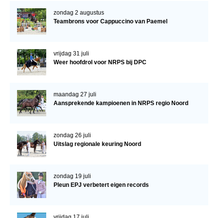
Veulens en merries
zondag 2 augustus
Teambrons voor Cappuccino van Paemel
Zoek een NRPS paard
PEDIGREE ONLINE
vrijdag 31 juli
Informatie aan je paard of pony toevoegen
Weer hoofdrol voor NRPS bij DPC
Onze fokkerij
Fokkerij informatie
maandag 27 juli
Aansprekende kampioenen in NRPS regio Noord
Fokprogramma's en registratie
Informatie veulen registratie
zondag 26 juli
Veulen registratie
Uitslag regionale keuring Noord
NRPS-Boegbeeld
zondag 19 juli
Predicaten
Pleun EPJ verbetert eigen records
Cornage
Röntgenonderzoek
vrijdag 17 juli