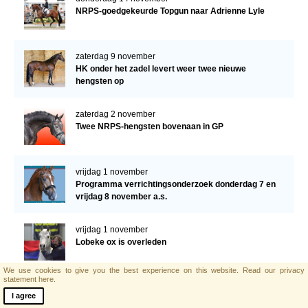
NRPS-goedgekeurde Topgun naar Adrienne Lyle
zaterdag 9 november
HK onder het zadel levert weer twee nieuwe
hengsten op
zaterdag 2 november
Twee NRPS-hengsten bovenaan in GP
vrijdag 1 november
Programma verrichtingsonderzoek donderdag 7 en
vrijdag 8 november a.s.
vrijdag 1 november
Lobeke ox is overleden
We use cookies to give you the best experience on this website.
Read our privacy
statement here.
zaterdag 19 oktober
I agree
Donatello van ’t Molenbosch wint met 199 pnt