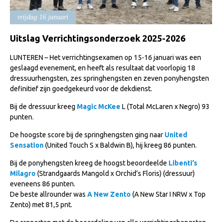
Import registratie
vrijdag 16 januari
Veulenregistratie
Uitslag Verrichtingsonderzoek 2025-2026
I&R Registratie
LUNTEREN – Het verrichtingsexamen op 15-16 januari was een
Informatie overschrijven paspoort
geslaagd evenement, en heeft als resultaat dat voorlopig 18
Formulier overschrijven op naam
dressuurhengsten, zes springhengsten en zeven ponyhengsten
definitief zijn goedgekeurd voor de dekdienst.
Animal Health Regulation
Bij de dressuur kreeg
Magic McKee
L (Total McLaren x Negro) 93
Gids voor Goede Praktijken
punten.
Marktplaats
De hoogste score bij de springhengsten ging naar
United
Tarievenlijst
Sensation
(United Touch S x Baldwin B), hij kreeg 86 punten.
Veel gestelde vragen
Bij de ponyhengsten kreeg de hoogst beoordeelde
Libenti’s
Milagro
(Strandgaards Mangold x Orchid’s Floris) (dressuur)
Webshop
eveneens 86 punten.
De beste allrounder was
A New Zento
(A New Star I NRW x Top
Evenementen
Zento) met 81,5 pnt.
NRPS Select Sale