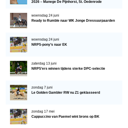
2026 – Manege De Pijnhorst, St. Oedenrode
Verrichtingsonderzoek 2020-2021
woensdag 24 juni
Verrichtingsonderzoek 2019-2020
Ready to Rumble naar WK Jonge Dressuurpaarden
Sport
Paard te koop
woensdag 24 juni
NRPS-pony’s naar EK
Inloggen
CONTACT
zaterdag 13 juni
NRPS’ers winnen tijdens sterke DPC-selectie
REGIO'S
Regio Noord
zondag 7 juni
Bestuur Regio Noord
Le Golden Gambler RW nu Z1 geklasseerd
Regio Midden
Bestuur Regio Midden
zondag 17 mei
Cappuccino van Paemel wint brons op BK
Regio West